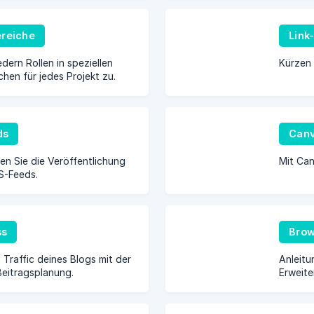
ereiche
Link
dern Rollen in speziellen
Kürzen S
chen für jedes Projekt zu.
ds
Canv
en Sie die Veröffentlichung
Mit Can
S-Feeds.
ss
Brow
 Traffic deines Blogs mit der
Anleitu
eitragsplanung.
Erweite
Opera u