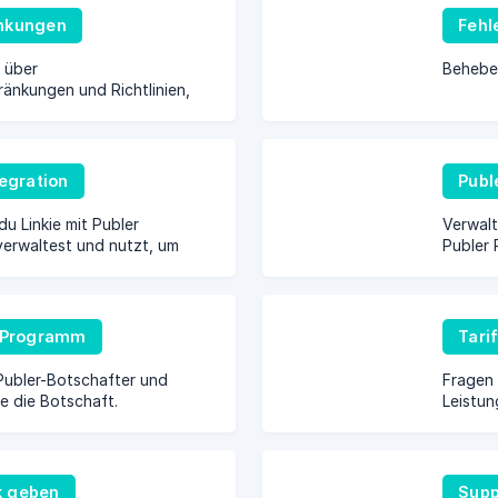
nkungen
Fehl
 über
Behebe 
änkungen und Richtlinien,
 deine Beiträge auswirken
tegration
Publ
du Linkie mit Publer
Verwalt
verwaltest und nutzt, um
Publer 
folgen und Insights
e-Programm
Tari
Publer-Botschafter und
Fragen
ie die Botschaft.
Leistun
k geben
Supp