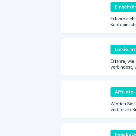
Einschrä
Erfahre mehr
Kontoeinschr
die sich auf
können.
Linkie In
Erfahre, wie 
verbindest, 
Links zu ver
anzusehen.
Affiliat
Werden Sie 
verbreiten S
Feedbac