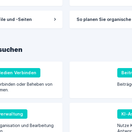
ile und -Seiten
So planen Sie organische
hsuchen
Medien Verbinden
Beit
Verbinden oder Beheben von
Beiträg
men.
verwaltung
KI-A
ganisation und Bearbeitung
Nutze K
n.
Antwor