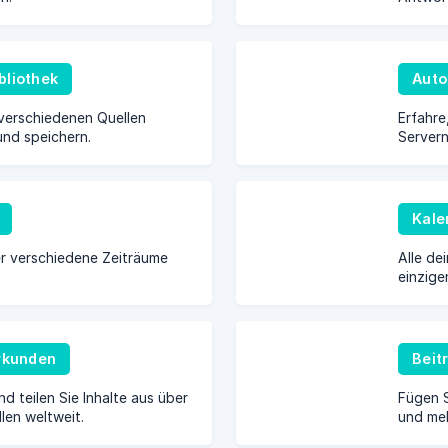
bliothek
Auto
verschiedenen Quellen
Erfahre
und speichern.
Server
Integra
Kale
r verschiedene Zeiträume
Alle dei
einzige
erkunden
Beit
d teilen Sie Inhalte aus über
Fügen S
len weltweit.
und meh