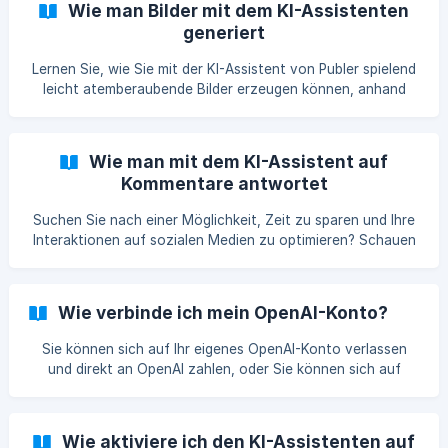
Wie man Bilder mit dem KI-Assistenten
generiert
Lernen Sie, wie Sie mit der KI-Assistent von Publer spielend
leicht atemberaubende Bilder erzeugen können, anhand
von unserem Schritt-für-Schritt-Leitfaden.
Wie man mit dem KI-Assistent auf
Kommentare antwortet
Suchen Sie nach einer Möglichkeit, Zeit zu sparen und Ihre
Interaktionen auf sozialen Medien zu optimieren? Schauen
Sie sich das KI-Assist-Feature von Publer an, welches
maschinelles Lernen nutzt, um personalisierte Antworten
auf Kommentare zu Ihren Beiträgen vorzuschlagen. Mit
Wie verbinde ich mein OpenAI-Konto?
Schritt-für-Schritt Anleitungen und hilfreichen Screenshots
führt Sie dieser Artikel durch den Prozess, den KI-
Sie können sich auf Ihr eigenes OpenAI-Konto verlassen
Assistenten einzurichten und zur Beantwortung von
und direkt an OpenAI zahlen, oder Sie können sich auf
Kommentaren auf Ihren sozialen Medien zu nutzen.
unser gemeinsames OpenAI-Konto mit unbegrenzter
Verbessern Sie Ihr Engagement und Ihre Effizienz mit
Nutzung verlassen, wenn Sie ein aktives Business-
Publers KI-Assistent.
Abonnement haben.
Wie aktiviere ich den KI-Assistenten auf