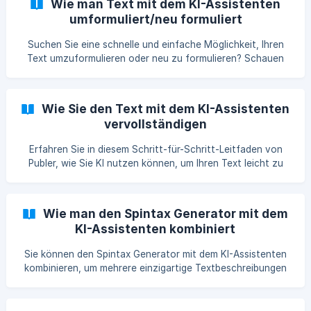
Wie man Text mit dem KI-Assistenten
umformuliert/neu formuliert
Suchen Sie eine schnelle und einfache Möglichkeit, Ihren
Text umzuformulieren oder neu zu formulieren? Schauen
Sie sich Publers Leitfaden an, wie Sie den KI-Assistenten
dazu nutzen können! Dieses Schritt-für-Schritt-Tutorial
führt Sie durch den Prozess und bietet Tipps, um die
Wie Sie den Text mit dem KI-Assistenten
besten Ergebnisse zu erzielen. Verbessern Sie Ihr Schreiben
vervollständigen
und sparen Sie Zeit mit Publers KI-gestütztem
Umformulierungstool noch heute.
Erfahren Sie in diesem Schritt-für-Schritt-Leitfaden von
Publer, wie Sie KI nutzen können, um Ihren Text leicht zu
vervollständigen. Entdecken Sie, wie KI Ihnen helfen kann,
schneller und genauer zu schreiben, wodurch Sie Zeit
sparen und die Qualität Ihres Inhalts verbessern können. Mit
Wie man den Spintax Generator mit dem
der KI-Assistent Funktion von Publer können Sie Ihre
KI-Assistenten kombiniert
Schreibfertigkeiten verbessern und Ihre Inhaltskreation auf
die nächste Stufe heben. Lesen Sie weiter, um mehr zu
Sie können den Spintax Generator mit dem KI-Assistenten
erfahren.
kombinieren, um mehrere einzigartige Textbeschreibungen
für Ihre Beiträge zu erstellen.