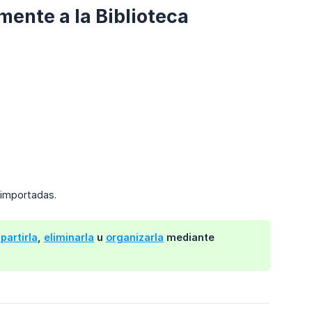
ente a la Biblioteca
s importadas.
artirla
,
eliminarla
u
organizarla
mediante