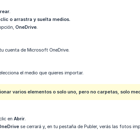
rear
.
clic o arrastra y suelta medios.
 opción,
OneDrive
.
n tu cuenta de Microsoft OneDrive.
selecciona el medio que quieres importar.
onar varios elementos o solo uno, pero no carpetas, solo medi
clic en
Abrir
.
OneDrive
se cerrará y, en tu pestaña de Publer, verás las fotos im