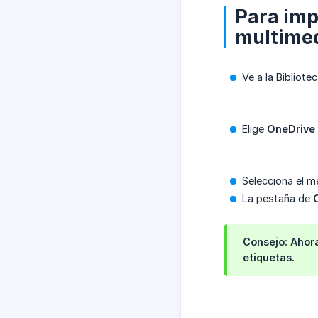
Para imp
multimed
Ve a la Bibliote
Elige
OneDrive
Selecciona el m
La pestaña de
Consejo
: Ahor
etiquetas.