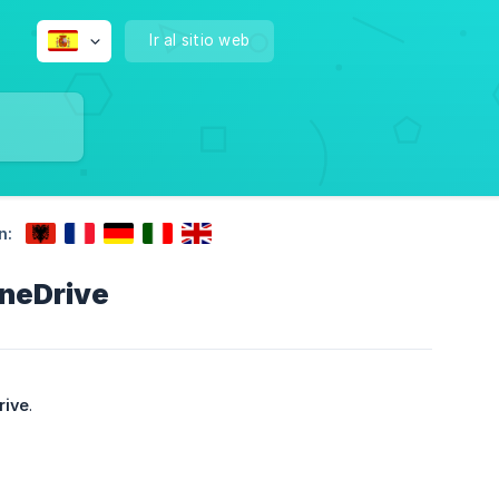
Ir al sitio web
n:
OneDrive
rive
.