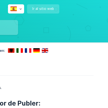
Ir al sitio web
en:
.
r de Publer: