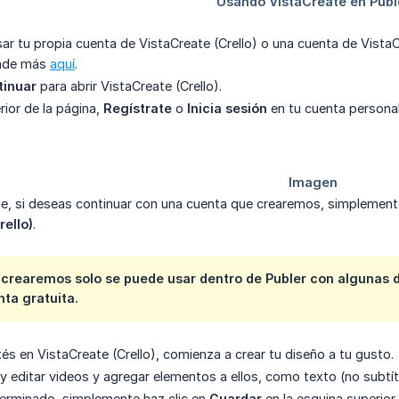
sar tu propia cuenta de VistaCreate (Crello) o una cuenta de Vist
ende más
aquí
.
tinuar
para abrir VistaCreate (Crello).
rior de la página,
Regístrate
o
Inicia sesión
en tu cuenta personal
e, si deseas continuar con una cuenta que crearemos, simplemente 
rello)
.
crearemos solo se puede usar dentro de Publer con algunas de
ta gratuita.
és en VistaCreate (Crello), comienza a crear tu diseño a tu gusto.
y editar videos y agregar elementos a ellos, como texto (no subtít
erminado, simplemente haz clic en
Guardar
en la esquina superior