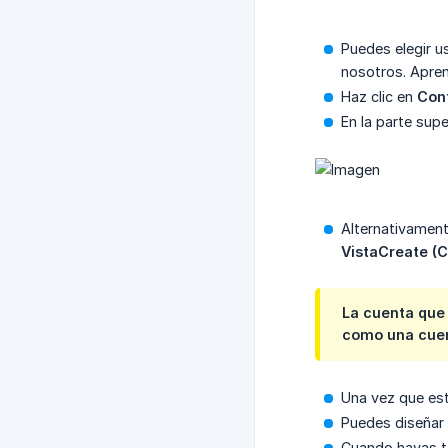
Puedes elegir u
nosotros. Apr
Haz clic en
Con
En la parte supe
Alternativament
VistaCreate (C
La cuenta que 
como una cuen
Una vez que est
Puedes diseñar 
Cuando hayas t