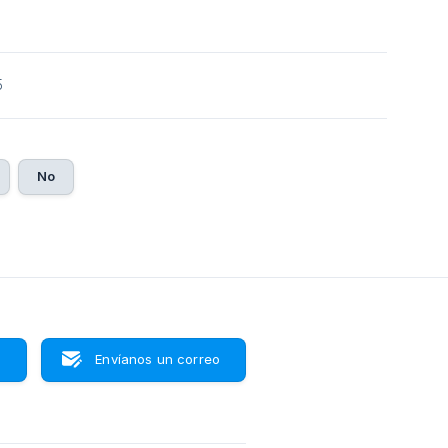
5
No
s
Envíanos un correo