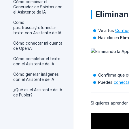
Cómo combinar el
Generador de Spintax con
Eliminan
el Asistente de IA
Cómo
parafrasear/reformular
Ve a tus
Config
texto con Asistente de IA
Haz clic en
Elim
Cómo conectar mi cuenta
de OpenAI
Cómo completar el texto
con el Asistente de IA
Cómo generar imágenes
Confirma que qu
con el Asistente de IA
Puedes
conecta
¿Qué es el Asistente de IA
de Publer?
Si quieres aprender