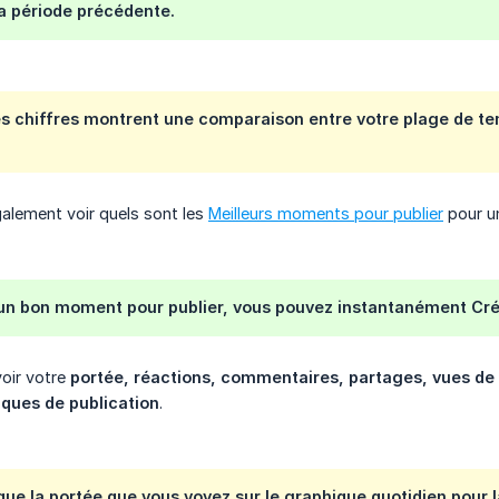
la période précédente.
s chiffres montrent une comparaison entre votre plage de te
alement voir quels sont les
Meilleurs moments pour publier
pour un
 un bon moment pour publier, vous pouvez instantanément
Cré
voir votre
portée, réactions, commentaires, partages, vues de v
iques de publication
.
que la portée que vous voyez sur le graphique quotidien pour l