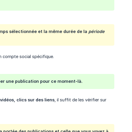
mps sélectionnée et la même durée de la
période 
 compte social spécifique.
er une publication
pour ce moment-là.
idéos, clics sur des liens
, il suffit de les vérifier sur
a portée des publications et celle que vous voyez à