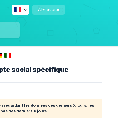
Aller au site
te social spécifique
en regardant les données des
derniers X jours
, les
riode des
derniers X jours
.