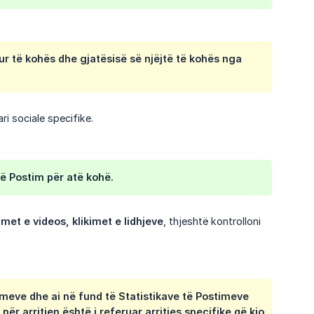
ur të kohës dhe gjatësisë së njëjtë të kohës nga
ari sociale specifike.
jë Postim
për atë kohë.
met e videos, klikimet e lidhjeve
, thjeshtë kontrolloni
timeve dhe ai në fund të Statistikave të Postimeve
ër arritjen është i referuar arritjes specifike që kjo