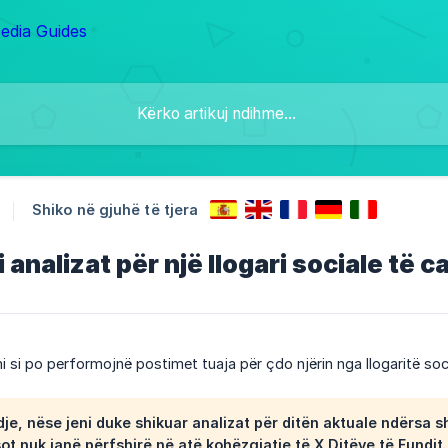
Shiko në gjuhë të tjera
i analizat për një llogari sociale të 
 si po performojnë postimet tuaja për çdo njërin nga llogaritë soci
e, nëse jeni duke shikuar analizat për
ditën aktuale
ndërsa sh
sot nuk janë përfshirë në atë kohëzgjatje të
X Ditëve të Fundit
.