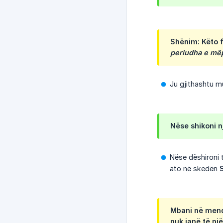
Shënim: Këto f
periudha e m
Ju gjithashtu mu
Nëse shikoni n
Nëse dëshironi 
ato në skedën
Mbani në mendj
nuk janë të një