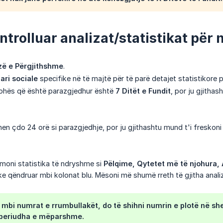
ntrolluar analizat/statistikat për n
zë e Përgjithshme
.
gari sociale
specifike në të majtë për të parë detajet statistikore pë
kohës që është parazgjedhur është
7 Ditët e Fundit
, por ju gjithas
hen çdo 24 orë si parazgjedhje, por ju gjithashtu mund t'i freskon
moni statistika të ndryshme si
Pëlqime, Qytetet më të njohura, A
ke qëndruar mbi kolonat blu. Mësoni më shumë rreth të gjitha ana
mbi numrat e rrumbullakët, do të shihni numrin e plotë në s
periudha e mëparshme.