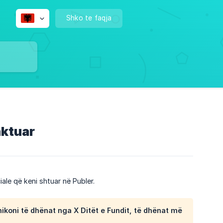
Shko te faqja
caktuar
ale që keni shtuar në Publer.
ikoni të dhënat nga
X Ditët e Fundit
, të dhënat më