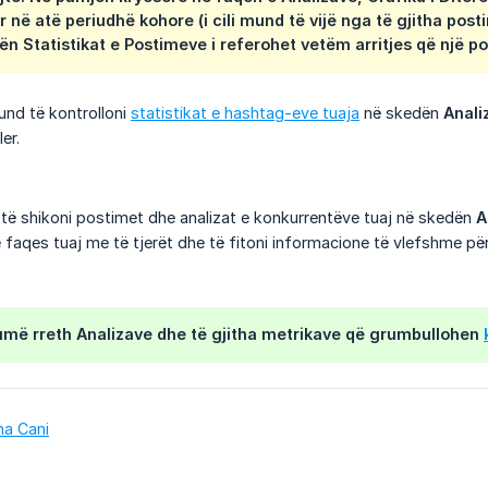
ur në atë periudhë kohore (i cili mund të vijë nga të gjitha pos
a nën Statistikat e Postimeve i referohet vetëm arritjes që një 
und të kontrolloni
statistikat e hashtag-eve tuaja
në skedën
Anali
er.
 të shikoni postimet dhe analizat e konkurrentëve tuaj në skedën
A
aqes tuaj me të tjerët dhe të fitoni informacione të vlefshme për të
më rreth Analizave dhe të gjitha metrikave që grumbullohen
na Cani