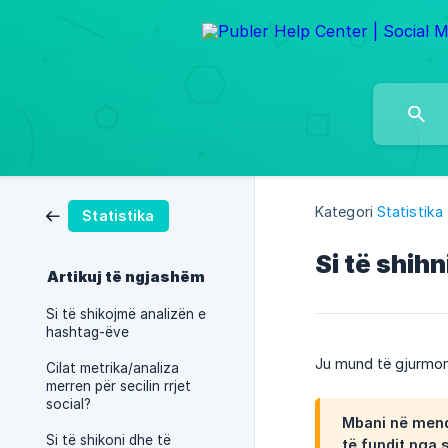
Kategori
Statistika
Statistika
Si të shihn
Artikuj të ngjashëm
Si të shikojmë analizën e
hashtag-ëve
Ju mund të gjurmoni
Cilat metrika/analiza
merren për secilin rrjet
social?
Mbani në mendj
Si të shikoni dhe të
të fundit nga 