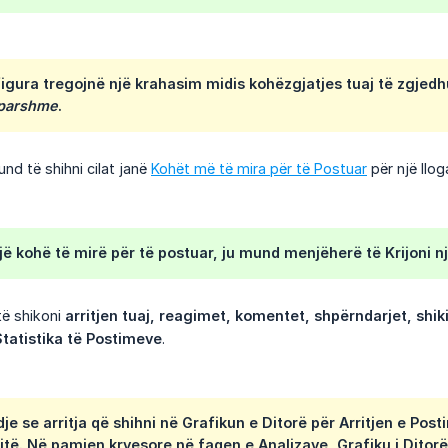
igura tregojnë një krahasim midis kohëzgjatjes tuaj të zgjedh
ëparshme
.
nd të shihni cilat janë
Kohët më të mira për të Postuar
për një llog
jë kohë të mirë për të postuar, ju mund menjëherë të
Krijoni n
të shikoni
arritjen tuaj, reagimet, komentet, shpërndarjet, shiki
Statistika të Postimeve
.
e se arritja që shihni në Grafikun e Ditorë për Arritjen e Pos
jtë. Në pamjen kryesore në faqen e Analizave, Grafiku i Ditorë p