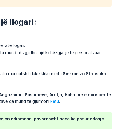
jë llogari:
r atë llogari.
htu mund të zgjidhni një kohëzgjatje të personalizuar.
i ato manualisht duke klikuar mbi
Sinkronizo Statistikat
.
ngazhimi i Postimeve, Arritja, Koha më e mirë për të 
lizave që mund të gjurmoni
këtu
.
henjën ndihmëse, pavarësisht nëse ka pasur ndonjë