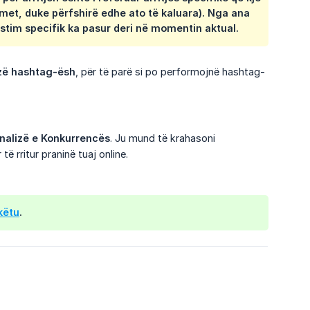
timet, duke përfshirë edhe ato të kaluara). Nga ana
postim specifik ka pasur deri në momentin aktual.
zë hashtag-ësh
, për të parë si po performojnë hashtag-
nalizë e Konkurrencës
. Ju mund të krahasoni
 rritur praninë tuaj online.
këtu
.