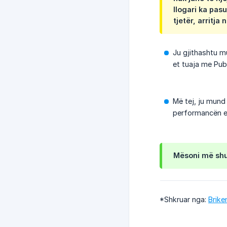
llogari ka pas
tjetër, arritj
Ju gjithashtu m
et tuaja me Publ
Më tej, ju mund
performancën e f
Mësoni më shu
*Shkruar nga:
Brike