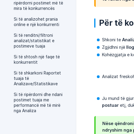
ripërdorni postimet më të
mira të konkurrencës
Si të analizohet prania
Për të ko
online e një konkurrenti
Si të renditni/filtroni
Shkoni te
Anali
analizat/statistikat e
postimeve tuaja
Zgjidhni një
llo
Kohëzgjatja e 
Si të shtosh një faqe të
konkurrentit
Si të shkarkoni Raportet
Analizat fresko
tuaja të
Analizave/Statistikave
Si të ripërdorni dhe ndani
Ju mund të gjur
postimet tuaja me
postuar
etj, du
performancë më të mirë
nga Analiza
Nëse qëndroni 
ndryshim nga 