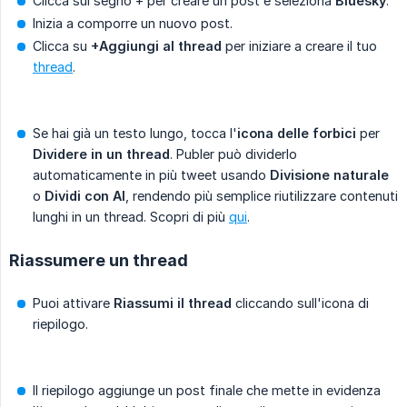
Clicca sul segno + per creare un post e seleziona
Bluesky
.
Inizia a comporre un nuovo post.
Clicca su
+Aggiungi al thread
per iniziare a creare il tuo
thread
.
Se hai già un testo lungo, tocca l'
icona delle forbici
per
Dividere in un thread
. Publer può dividerlo
automaticamente in più tweet usando
Divisione naturale
o
Dividi con AI
, rendendo più semplice riutilizzare contenuti
lunghi in un thread. Scopri di più
qui
.
Riassumere un thread
Puoi attivare
Riassumi il thread
cliccando sull'icona di
riepilogo.
Il riepilogo aggiunge un post finale che mette in evidenza