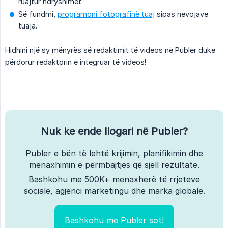
ruajtur ndryshimet.
Së fundmi,
programoni fotografinë tuaj
sipas nevojave
tuaja.
Hidhini një sy mënyrës së redaktimit të videos në Publer duke
përdorur redaktorin e integruar të videos!
Nuk ke ende llogari në Publer?
Publer e bën të lehtë krijimin, planifikimin dhe
menaxhimin e përmbajtjes që sjell rezultate.
Bashkohu me 500K+ menaxherë të rrjeteve
sociale, agjenci marketingu dhe marka globale.
Bashkohu me Publer sot!