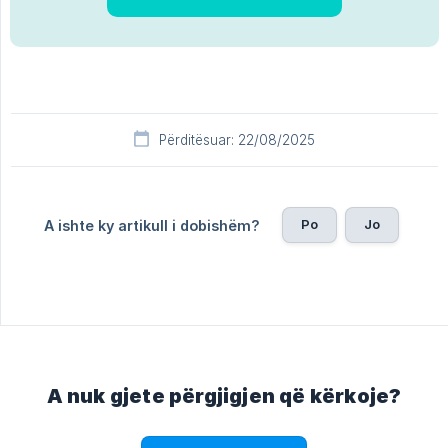
Përditësuar: 22/08/2025
Po
Jo
A ishte ky artikull i dobishëm?
A nuk gjete përgjigjen që kërkoje?