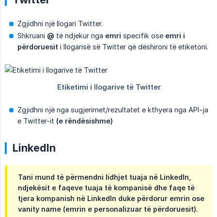
Zgjidhni një llogari Twitter.
Shkruani
@
të ndjekur nga
emri
specifik ose
emri i 
përdoruesit
i llogarisë së Twitter që dëshironi të etiketoni.
Zgjidhni një nga sugjerimet/rezultatet e kthyera nga API-ja
e Twitter-it
(e rëndësishme)
LinkedIn
Tani mund të përmendni
lidhjet
tuaja në LinkedIn,
ndjekësit
e faqeve tuaja të kompanisë dhe faqe të
tjera kompanish në LinkedIn duke përdorur
emrin
ose
vanity name
(emrin e personalizuar të përdoruesit).