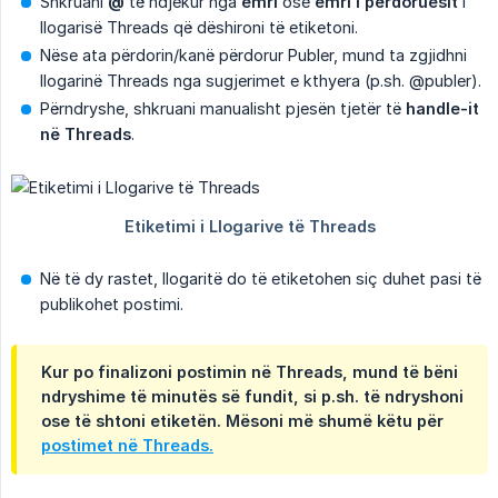
Shkruani
@
të ndjekur nga
emri
ose
emri i përdoruesit
i
llogarisë Threads që dëshironi të etiketoni.
Nëse ata përdorin/kanë përdorur Publer, mund ta zgjidhni
llogarinë Threads nga sugjerimet e kthyera (p.sh. @publer).
Përndryshe, shkruani manualisht pjesën tjetër të
handle-it 
në Threads
.
Në të dy rastet, llogaritë do të etiketohen siç duhet pasi të
publikohet postimi.
Kur po finalizoni postimin në Threads, mund të bëni
ndryshime të minutës së fundit, si p.sh. të ndryshoni
ose të shtoni etiketën. Mësoni më shumë këtu për
postimet në Threads.