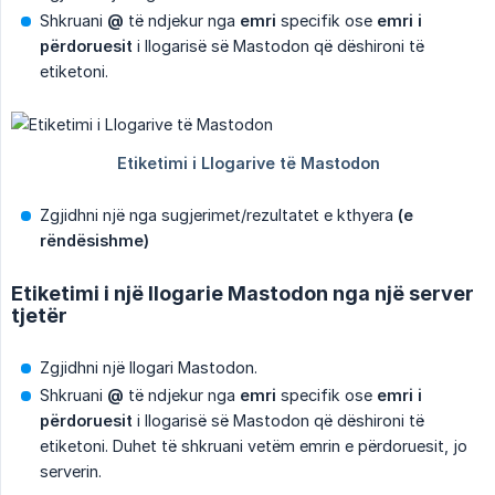
Shkruani
@
të ndjekur nga
emri
specifik ose
emri i 
përdoruesit
i llogarisë së Mastodon që dëshironi të
etiketoni.
Zgjidhni një nga sugjerimet/rezultatet e kthyera
(e 
rëndësishme)
Etiketimi i një llogarie Mastodon nga një server
tjetër
Zgjidhni një llogari Mastodon.
Shkruani
@
të ndjekur nga
emri
specifik ose
emri i 
përdoruesit
i llogarisë së Mastodon që dëshironi të
etiketoni. Duhet të shkruani vetëm emrin e përdoruesit, jo
serverin.