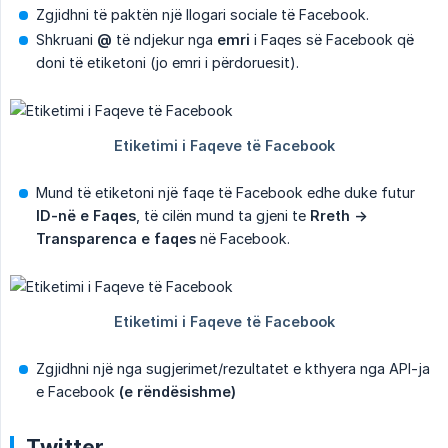
Zgjidhni të paktën një llogari sociale të Facebook.
Shkruani
@
të ndjekur nga
emri
i Faqes së Facebook që
doni të etiketoni (jo emri i përdoruesit).
Mund të etiketoni një faqe të Facebook edhe duke futur
ID-në e Faqes
, të cilën mund ta gjeni te
Rreth -> 
Transparenca e faqes
në Facebook.
Zgjidhni një nga sugjerimet/rezultatet e kthyera nga API-ja
e Facebook
(e rëndësishme)
Twitter