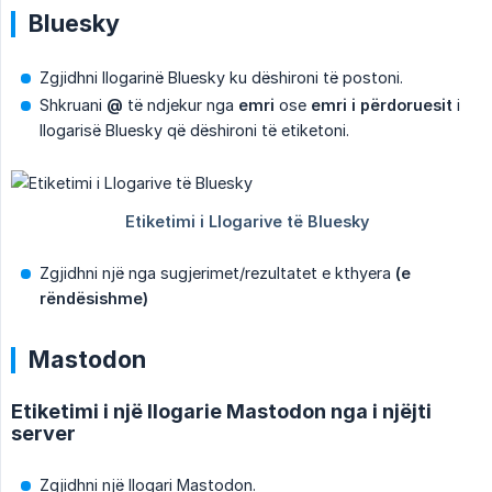
Bluesky
Zgjidhni llogarinë Bluesky ku dëshironi të postoni.
Shkruani
@
të ndjekur nga
emri
ose
emri i përdoruesit
i
llogarisë Bluesky që dëshironi të etiketoni.
Zgjidhni një nga sugjerimet/rezultatet e kthyera
(e 
rëndësishme)
Mastodon
Etiketimi i një llogarie Mastodon nga i njëjti
server
Zgjidhni një llogari Mastodon.