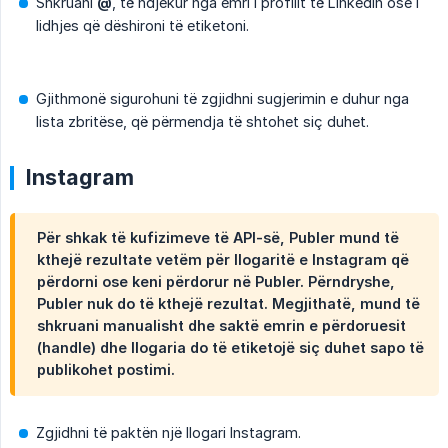
Shkruani
@
, të ndjekur nga emri i profilit të LinkedIn ose i
lidhjes që dëshironi të etiketoni.
Gjithmonë sigurohuni të zgjidhni sugjerimin e duhur nga
lista zbritëse, që përmendja të shtohet siç duhet.
Instagram
Për shkak të kufizimeve të API-së, Publer mund të
kthejë rezultate vetëm për llogaritë e Instagram që
përdorni ose keni përdorur në Publer. Përndryshe,
Publer nuk do të kthejë rezultat. Megjithatë, mund të
shkruani manualisht dhe saktë
emrin e përdoruesit 
(handle)
dhe llogaria do të etiketojë siç duhet sapo të
publikohet postimi.
Zgjidhni të paktën një llogari Instagram.