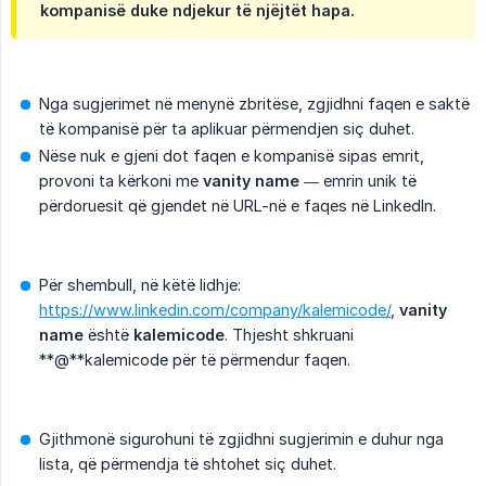
kompanisë duke ndjekur të njëjtët hapa.
Nga sugjerimet në menynë zbritëse, zgjidhni faqen e saktë
të kompanisë për ta aplikuar përmendjen siç duhet.
Nëse nuk e gjeni dot faqen e kompanisë sipas emrit,
provoni ta kërkoni me
vanity name
— emrin unik të
përdoruesit që gjendet në URL-në e faqes në LinkedIn.
Për shembull, në këtë lidhje:
https://www.linkedin.com/company/kalemicode/
,
vanity 
name
është
kalemicode
. Thjesht shkruani
**@**kalemicode për të përmendur faqen.
Gjithmonë sigurohuni të zgjidhni sugjerimin e duhur nga
lista, që përmendja të shtohet siç duhet.