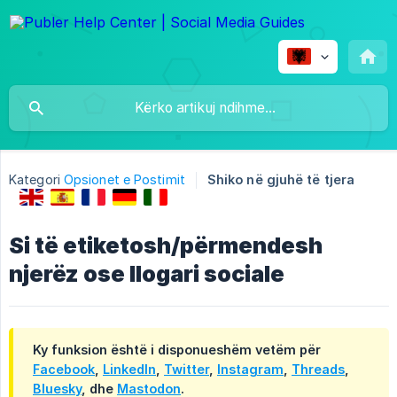
Kategori
Opsionet e Postimit
Shiko në gjuhë të tjera
Si të etiketosh/përmendesh
njerëz ose llogari sociale
Ky funksion është i disponueshëm vetëm për
Facebook
,
LinkedIn
,
Twitter
,
Instagram
,
Threads
,
Bluesky
, dhe
Mastodon
.