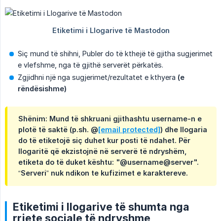
Siç mund të shihni, Publer do të kthejë të gjitha sugjerimet
e vlefshme, nga të gjithë serverët përkatës.
Zgjidhni një nga sugjerimet/rezultatet e kthyera
(e 
rëndësishme)
Shënim: Mund të shkruani gjithashtu username-n e
plotë të saktë (p.sh. @
[email protected]
) dhe llogaria
do të etiketojë siç duhet kur posti të ndahet. Për
llogaritë që ekzistojnë në serverë të ndryshëm,
etiketa do të duket kështu: "@username@server".
“Serveri” nuk ndikon te kufizimet e karaktereve.
Etiketimi i llogarive të shumta nga
rrjete sociale të ndryshme