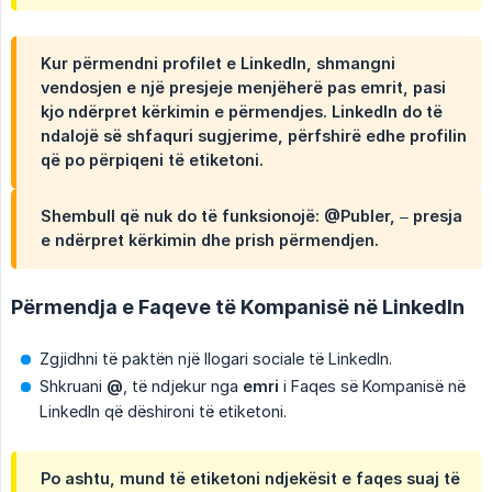
Kur përmendni profilet e LinkedIn, shmangni
vendosjen e një presjeje menjëherë pas emrit, pasi
kjo ndërpret kërkimin e përmendjes. LinkedIn do të
ndalojë së shfaquri sugjerime, përfshirë edhe profilin
që po përpiqeni të etiketoni.
Shembull që nuk do të funksionojë: @Publer, – presja
e ndërpret kërkimin dhe prish përmendjen.
Përmendja e Faqeve të Kompanisë në LinkedIn
Zgjidhni të paktën një llogari sociale të LinkedIn.
Shkruani
@
, të ndjekur nga
emri
i Faqes së Kompanisë në
LinkedIn që dëshironi të etiketoni.
Po ashtu, mund të etiketoni ndjekësit e faqes suaj të