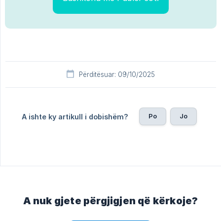
Përditësuar: 09/10/2025
Po
Jo
A ishte ky artikull i dobishëm?
A nuk gjete përgjigjen që kërkoje?