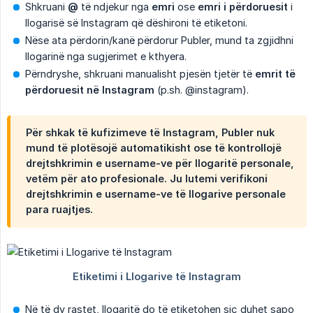
Shkruani
@
të ndjekur nga
emri
ose
emri i përdoruesit
i
llogarisë së Instagram që dëshironi të etiketoni.
Nëse ata përdorin/kanë përdorur Publer, mund ta zgjidhni
llogarinë nga sugjerimet e kthyera.
Përndryshe, shkruani manualisht pjesën tjetër të
emrit të 
përdoruesit në Instagram
(p.sh. @instagram).
Për shkak të kufizimeve të Instagram, Publer nuk
mund të plotësojë automatikisht ose të kontrollojë
drejtshkrimin e username-ve për llogaritë personale,
vetëm për ato profesionale. Ju lutemi verifikoni
drejtshkrimin e username-ve të llogarive personale
para ruajtjes.
Në të dy rastet, llogaritë do të etiketohen siç duhet sapo