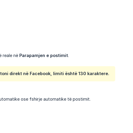
ë reale në
Parapamjen e postimit
.
oni direkt në Facebook, limiti është 130 karaktere.
utomatike ose fshirje automatike të postimit.