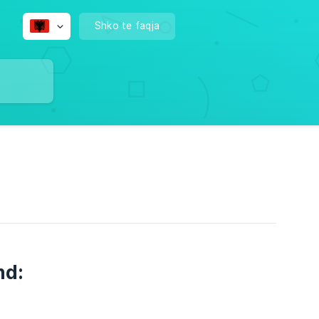
Shko te faqja
nd: