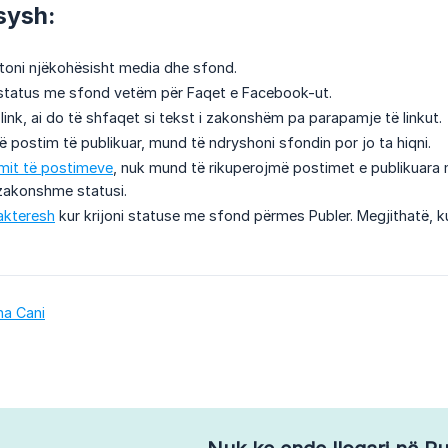
sysh:
toni njëkohësisht media dhe sfond.
 status me sfond vetëm për Faqet e Facebook-ut.
link, ai do të shfaqet si tekst i zakonshëm pa parapamje të linkut.
ë postim të publikuar, mund të ndryshoni sfondin por jo ta hiqni.
imit të postimeve
, nuk mund të rikuperojmë postimet e publikuara
zakonshme statusi.
rakteresh
kur krijoni statuse me sfond përmes Publer. Megjithatë, ku
na Cani