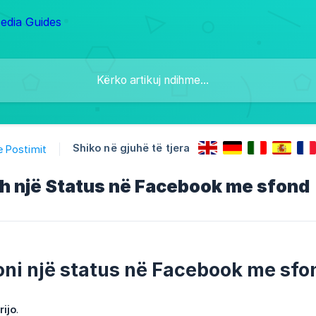
Shiko në gjuhë të tjera
e Postimit
osh një Status në Facebook me sfond
joni një status në Facebook me sfo
rijo
.