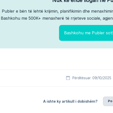
Nuk ke ende llogari në Pu
Publer e bën të lehtë krijimin, planifikimin dhe menaxhimin
Bashkohu me 500K+ menaxherë të rrjeteve sociale, agjen
Bashkohu me Publer sot
Përditësuar: 09/10/2025
Po
A ishte ky artikull i dobishëm?