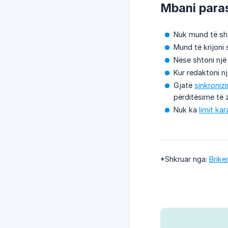
Mbani para
Nuk mund të sh
Mund të krijoni
Nëse shtoni një 
Kur redaktoni nj
Gjatë
sinkroniz
përditësime të 
Nuk ka
limit ka
*Shkruar nga:
Brike