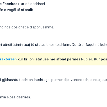
e Facebook-ut
që dëshironi.
nën e vogël të
sfondit
.
ond nga opsionet e disponueshme.
ani përditësimin tuaj të statusit në mbishkrim. Do të shfaqet në koh
arakteresh
kur krijoni statuse me sfond përmes Publer. Kur post
i gjithashtu të shtoni hashtags, përmendje, vendndodhje, ndarje a
imin sipas dëshirës.