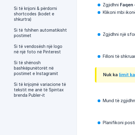
Zgjidhni
Faqen 
Si të krijoni & përdorni
Klikoni mbi iko
shortcodes (kodet e
shkurtra)
Si të fshihen automatikisht
Zgjidhni një sf
postimet
Si të vendosësh një logo
në një foto në Pinterest
Filloni të shkru
Si të shënosh
bashkëpunëtorët në
postimet e Instagramit
Nuk ka
limit k
Si të krijojmë variacione të
tekstit me anë të Spintax
brenda Publer-it
Mund të zgjidhn
Planifikoni post