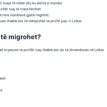
at tuaja të ruhen aty ku është e mundur.
ofilit tuaj të transferohet.
të mos humbasë gjatë migrimit.
es thelink.bio të ridrejtohet te profili juaj i ri Linkie.
 të migrohet?
ët kryesore të profilit tuaj thelink.bio do të zhvendosen në Linkie.
esit
it