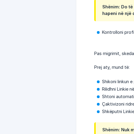
Shënim: Do të 
hapeni në një d
Kontrolloni profil
Pas migrimit, sked
Prej aty, mund të:
Shikoni linkun e p
Rilidhni Linkie 
Shtoni automatik
Çaktivizoni ridre
Shkëputni Linkie
Shënim: Nuk mun