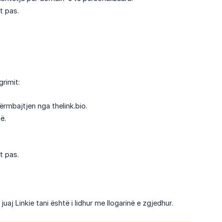
t pas.
rimit:
rmbajtjen nga thelink.bio.
ë.
t pas.
uaj Linkie tani është i lidhur me llogarinë e zgjedhur.