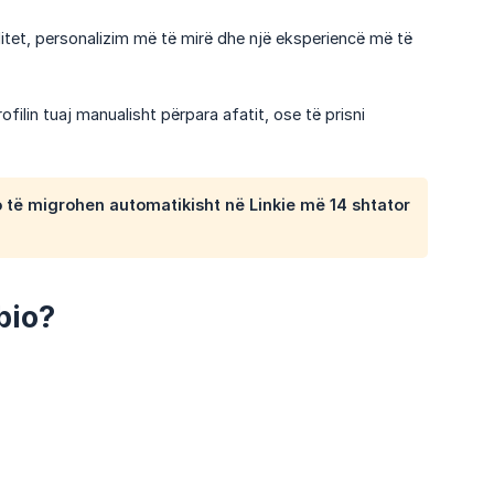
bilitet, personalizim më të mirë dhe një eksperiencë më të
ofilin tuaj manualisht përpara afatit, ose të prisni
do të migrohen automatikisht në Linkie më
14 shtator 
bio?