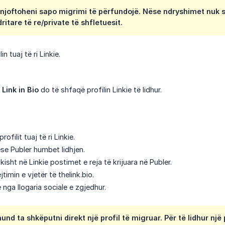
njoftoheni sapo migrimi të përfundojë. Nëse ndryshimet nuk s
ritare të re/private të shfletuesit.
in tuaj të ri Linkie.
a
Link in Bio
do të shfaqë profilin Linkie të lidhur.
rofilit tuaj të ri Linkie.
nëse Publer humbet lidhjen.
isht në Linkie postimet e reja të krijuara në Publer.
jtimin e vjetër të thelink.bio.
 nga llogaria sociale e zgjedhur.
d ta shkëputni direkt një profil të migruar. Për të lidhur një pro