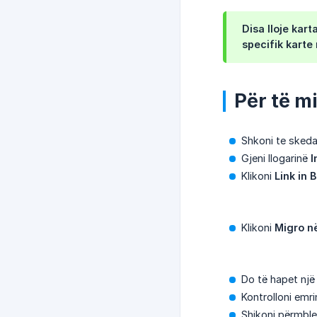
Disa lloje kar
specifik karte
Për të mi
Shkoni te sked
Gjeni llogarinë
I
Klikoni
Link in B
Klikoni
Migro në
Do të hapet një
Kontrolloni emrin
Shikoni përmble