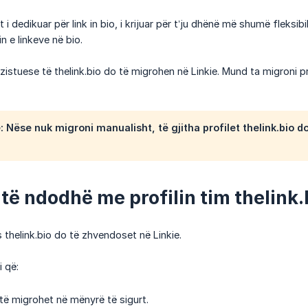
t i dedikuar për link in bio, i krijuar për t’ju dhënë më shumë fleksi
n e linkeve në bio.
kzistuese të thelink.bio do të migrohen në Linkie. Mund ta migroni pr
 Nëse nuk migroni manualisht, të gjitha profilet thelink.bio 
 të ndodhë me profilin tim thelink.
es thelink.bio do të zhvendoset në Linkie.
 që:
 të migrohet në mënyrë të sigurt.