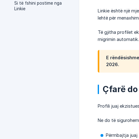
Si të fshini postime nga
Linkie
Linkie është një mje
lehtë për menaxhimi
Të gjitha profilet e
migrimin automatik.
E rëndësishme:
2026
.
Çfarë do
Profili juaj ekzistu
Ne do të sigurohemi
Përmbajtja juaj