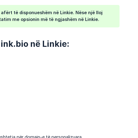
afërt të disponueshëm në Linkie. Nëse një lloj
htatim me opsionin më të ngjashëm në Linkie.
ink.bio në Linkie:
ështetja për domain-e të personalizuara.