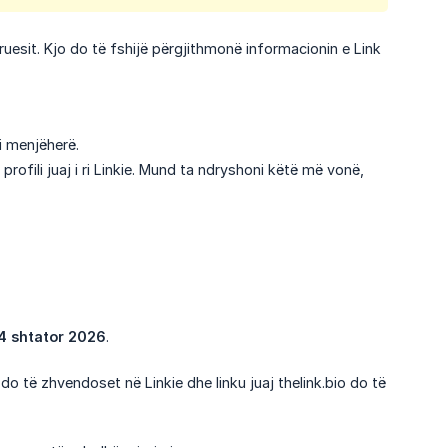
oruesit. Kjo do të fshijë përgjithmonë informacionin e Link
i menjëherë.
profili juaj i ri Linkie. Mund ta ndryshoni këtë më vonë,
4 shtator 2026
.
do të zhvendoset në Linkie dhe linku juaj thelink.bio do të