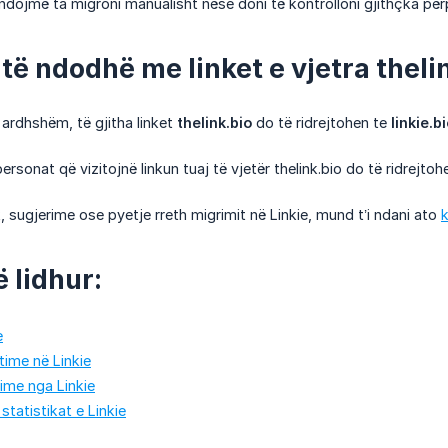
dojmë ta migroni manualisht nëse doni të kontrolloni gjithçka për
të ndodhë me linket e vjetra theli
 ardhshëm, të gjitha linket
thelink.bio
do të ridrejtohen te
linkie.b
rsonat që vizitojnë linkun tuaj të vjetër thelink.bio do të ridrejtohen 
 sugjerime ose pyetje rreth migrimit në Linkie, mund t’i ndani ato
ë lidhur:
e
time në Linkie
time nga Linkie
 statistikat e Linkie