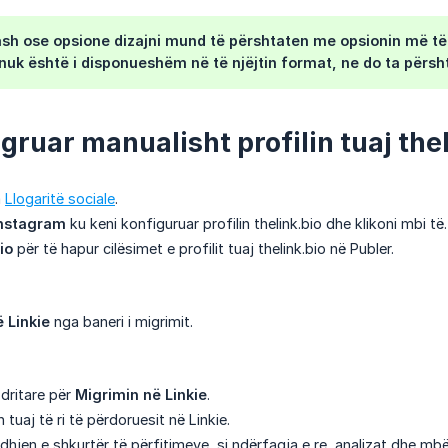
tash ose opsione dizajni mund të përshtaten me opsionin më të 
 nuk është i disponueshëm në të njëjtin format, ne do ta përs
gruar manualisht profilin tuaj thel
a
Llogaritë sociale
.
nstagram
ku keni konfiguruar profilin thelink.bio dhe klikoni mbi të.
io
për të hapur cilësimet e profilit tuaj thelink.bio në Publer.
 Linkie
nga baneri i migrimit.
 dritare për
Migrimin në Linkie
.
 tuaj të ri të përdoruesit në Linkie.
dhjen e shkurtër të përfitimeve, si ndërfaqja e re, analizat dhe mb