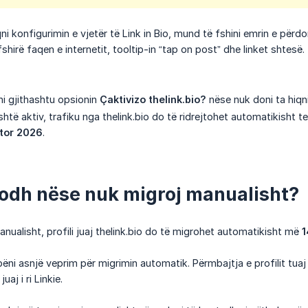
ni konfigurimin e vjetër të Link in Bio, mund të fshini emrin e përd
fshirë faqen e internetit, tooltip-in “tap on post” dhe linket shtesë.
i gjithashtu opsionin
Çaktivizo thelink.bio?
nëse nuk doni ta hiqn
htë aktiv, trafiku nga thelink.bio do të ridrejtohet automatikisht te 
ator 2026
.
odh nëse nuk migroj manualisht?
nualisht, profili juaj thelink.bio do të migrohet automatikisht më
1
ëni asnjë veprim për migrimin automatik. Përmbajtja e profilit tuaj 
juaj i ri Linkie.