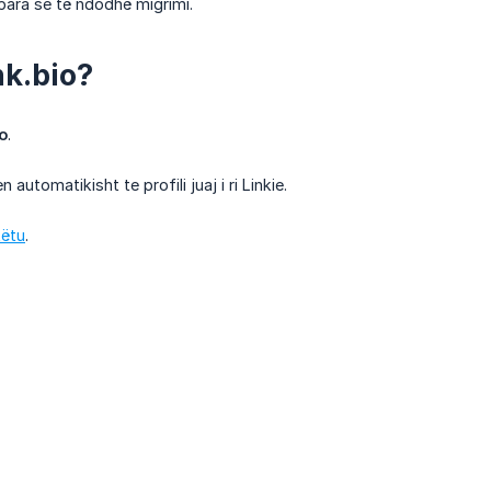
para se të ndodhë migrimi.
nk.bio?
io
.
automatikisht te profili juaj i ri Linkie.
këtu
.