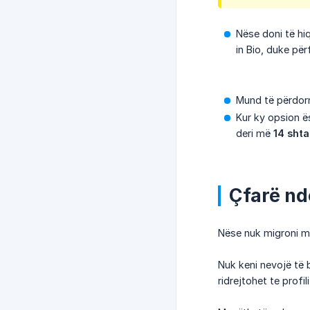
Nëse doni të hiq
in Bio, duke për
Mund të përdorn
Kur ky opsion ës
deri më
14 sht
Çfarë nd
Nëse nuk migroni ma
Nuk keni nevojë të b
ridrejtohet te profili 