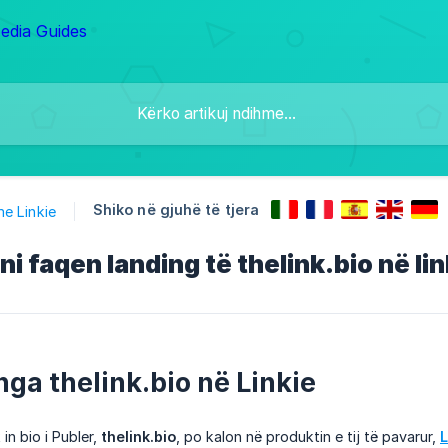
Shiko në gjuhë të tjera
me Linkie
ni faqen landing të thelink.bio në lin
nga thelink.bio në Linkie
 in bio i Publer,
thelink.bio
, po kalon në produktin e tij të pavarur,
L