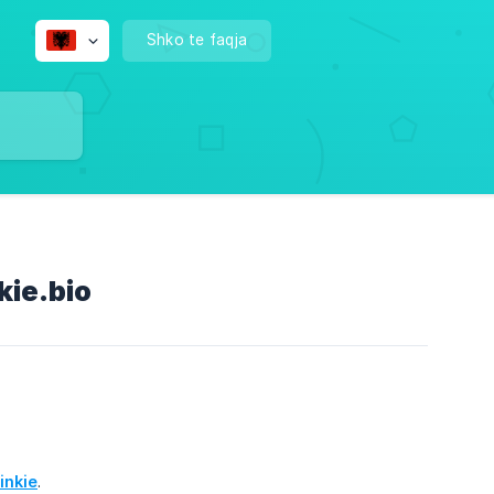
Shko te faqja
kie.bio
inkie
.