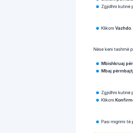
Zgjidhni kutinë 
Klikoni
Vazhdo
.
Nëse keni tashmë pë
Mbishkruaj pë
Mbaj përmbajt
Zgjidhni kutinë 
Klikoni
Konfirm
Pasi migrimi të 