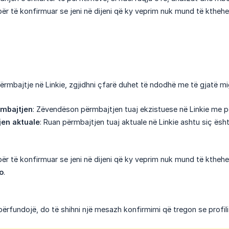
për të konfirmuar se jeni në dijeni që ky veprim nuk mund të kthehe
rmbajtje në Linkie, zgjidhni çfarë duhet të ndodhë me të gjatë mig
rmbajtjen
: Zëvendëson përmbajtjen tuaj ekzistuese në Linkie me pë
jen aktuale
: Ruan përmbajtjen tuaj aktuale në Linkie ashtu siç ësht
për të konfirmuar se jeni në dijeni që ky veprim nuk mund të kthehe
o
.
përfundojë, do të shihni një mesazh konfirmimi që tregon se profili j