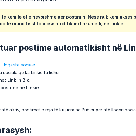
të keni lejet e nevojshme për postimin. Nëse nuk keni akses p
do të mund të shtoni ose modifikoni linkun e tij në Linkie.
htuar postime automatikisht në Lin
a
Llogaritë sociale
.
ë sociale që ka Linkie të lidhur.
imet
Link in Bio
.
 postime në Linkie
.
htë aktiv, postimet e reja të krijuara në Publer për atë llogari socia
arasysh: