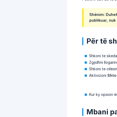
Shënim: Duhet 
publikuar, nuk 
Për të s
Shkoni te sked
Zgjidhni llogarin
Shkoni te cilës
Aktivizoni
Shto
Kur ky opsion ës
Mbani p