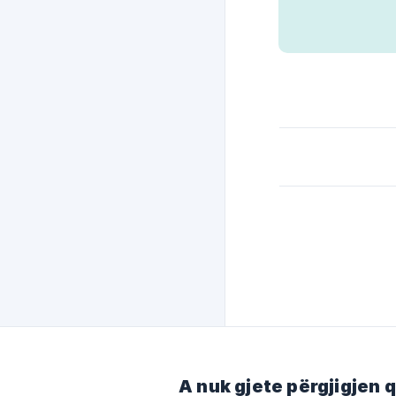
A nuk gjete përgjigjen 