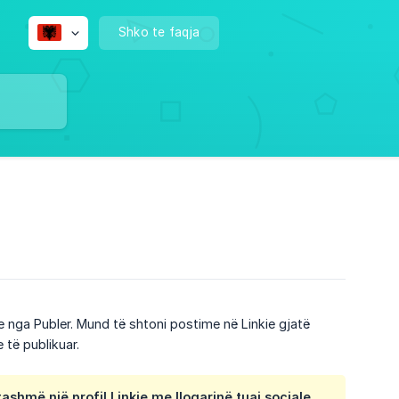
Shko te faqja
nke nga Publer. Mund të shtoni postime në Linkie gjatë
 të publikuar.
ashmë një profil Linkie me llogarinë tuaj sociale.