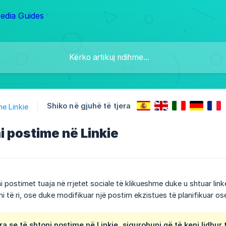
Shiko në gjuhë të tjera
me Linkie
ni postime në Linkie
bëni postimet tuaja në rrjetet sociale të klikueshme duke u shtuar li
imi të ri, ose duke modifikuar një postim ekzistues të planifikuar ose
a se të shtoni postime në Linkie, sigurohuni që të keni lidhur t