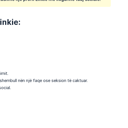
inkie:
imit.
r shembull nën një faqe ose seksion të caktuar.
ocial.