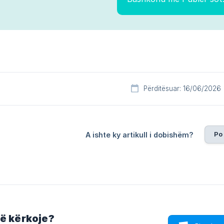
Përditësuar: 16/06/2026
Po
A ishte ky artikull i dobishëm?
që kërkoje?