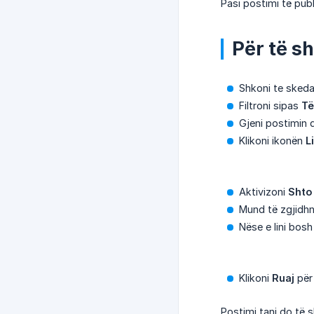
Pasi postimi të publ
Për të sh
Shkoni te sked
Filtroni sipas
Të
Gjeni postimin q
Klikoni ikonën
L
Aktivizoni
Shto 
Mund të zgjidhni
Nëse e lini bosh
Klikoni
Ruaj
për 
Postimi tani do të sh