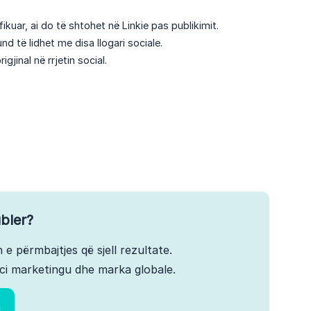
ikuar, ai do të shtohet në Linkie pas publikimit.
nd të lidhet me disa llogari sociale.
gjinal në rrjetin social.
bler?
 e përmbajtjes që sjell rezultate.
ci marketingu dhe marka globale.
!