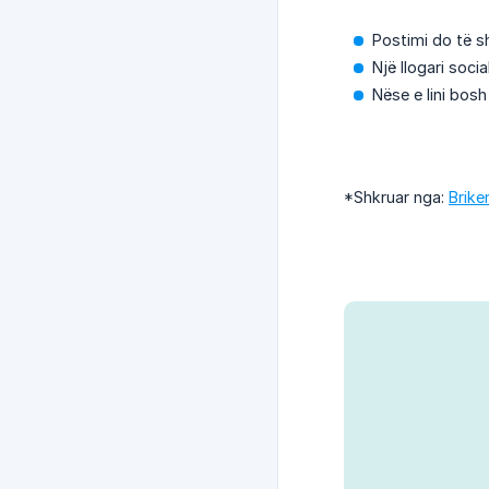
Postimi do të sh
Një llogari soci
Nëse e lini bosh 
*Shkruar nga:
Brike