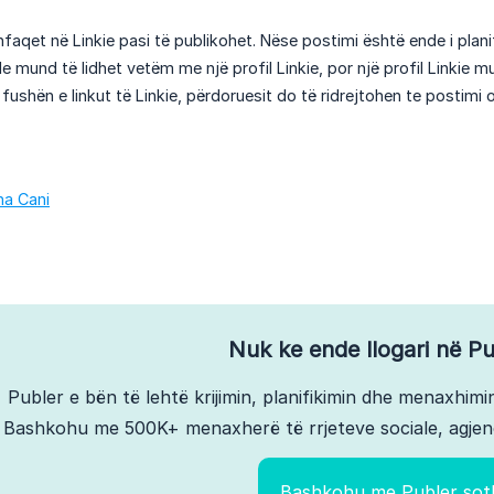
faqet në Linkie pasi të publikohet. Nëse postimi është ende i planif
ale mund të lidhet vetëm me një profil Linkie, por një profil Linkie mu
fushën e linkut të Linkie, përdoruesit do të ridrejtohen te postimi ori
na Cani
Nuk ke ende llogari në Pu
Publer e bën të lehtë krijimin, planifikimin dhe menaxhimin
Bashkohu me 500K+ menaxherë të rrjeteve sociale, agjen
Bashkohu me Publer sot