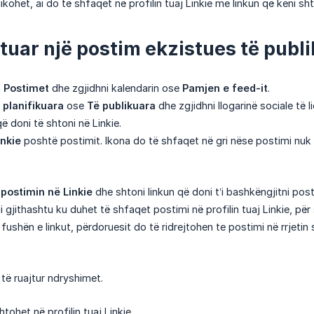
ikohet, ai do të shfaqet në profilin tuaj Linkie me linkun që keni sht
tuar një postim ekzistues të publi
a
Postimet
dhe zgjidhni kalendarin ose
Pamjen e feed-it
.
 planifikuara
ose
Të publikuara
dhe zgjidhni llogarinë sociale të li
ë doni të shtoni në Linkie.
inkie
poshtë postimit. Ikona do të shfaqet në gri nëse postimi nuk 
postimin në Linkie
dhe shtoni linkun që doni t’i bashkëngjitni post
 gjithashtu ku duhet të shfaqet postimi në profilin tuaj Linkie, pë
 fushën e linkut, përdoruesit do të ridrejtohen te postimi në rrjetin s
të ruajtur ndryshimet.
tohet në profilin tuaj Linkie.