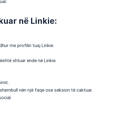
uar.
kuar në Linkie:
dhur me profilin tuaj Linkie.
është shtuar ende në Linkie.
imit.
r shembull nën një faqe ose seksion të caktuar.
ocial.