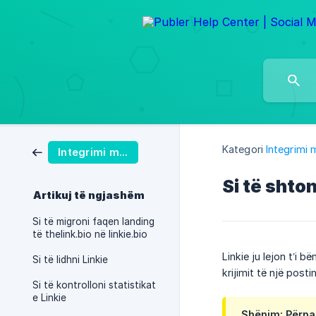
Kategori
Integrimi 
Integrimi me Linkie
Si të shto
Artikuj të ngjashëm
Si të migroni faqen landing
të thelink.bio në linkie.bio
Linkie ju lejon t’i 
Si të lidhni Linkie
krijimit të një post
Si të kontrolloni statistikat
e Linkie
Shënim: Përpar