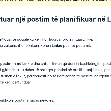
tuar një postim të planifikuar në L
ë/llogaritë sociale ku keni konfiguruar profilin tuaj Linkie.
 si zakonisht dhe klikoni ikonën
Linkie
poshtë postimit.
postimin në Linkie
dhe shtoni linkun që doni t’i bashkëngjitni post
 gjithashtu ku duhet të shfaqet postimi në profilin tuaj Linkie, pë
 fushën e linkut, përdoruesit do të ridrejtohen te postimi në rrjetin s
të keni përfunduar.
publikoni postimin sipas nevojës.