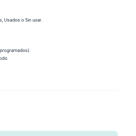
s, Usados o Sin usar.
o programados).
odo.