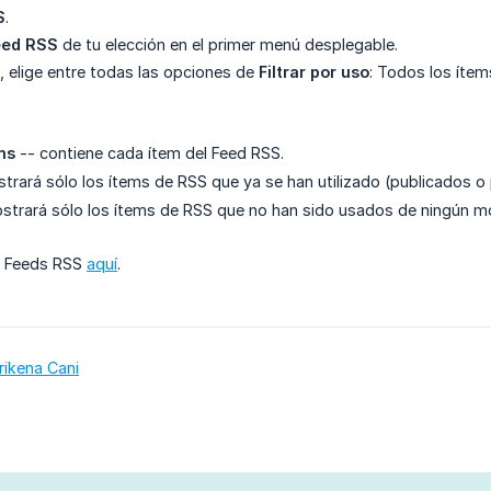
S
.
eed RSS
de tu elección en el primer menú desplegable.
, elige entre todas las opciones de
Filtrar por uso
: Todos los ítem
ms
-- contiene cada ítem del Feed RSS.
trará sólo los ítems de RSS que ya se han utilizado (publicados 
strará sólo los ítems de RSS que no han sido usados de ningún m
e Feeds RSS
aquí
.
rikena Cani