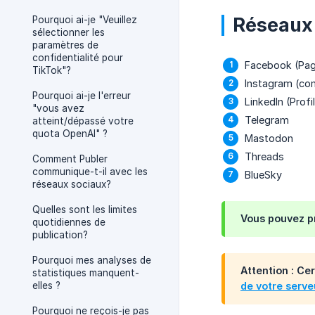
Réseaux 
Pourquoi ai-je "Veuillez
sélectionner les
paramètres de
confidentialité pour
Facebook (Page
TikTok"?
Instagram (co
Pourquoi ai-je l'erreur
LinkedIn (Prof
"vous avez
Telegram
atteint/dépassé votre
quota OpenAI" ?
Mastodon
Threads
Comment Publer
communique-t-il avec les
BlueSky
réseaux sociaux?
Quelles sont les limites
Vous pouvez p
quotidiennes de
publication?
Pourquoi mes analyses de
Attention : Ce
statistiques manquent-
elles ?
de votre serve
Pourquoi ne reçois-je pas