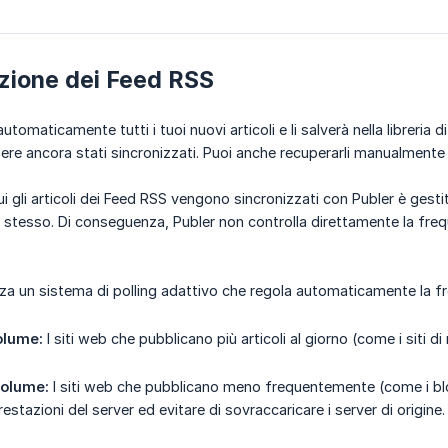
zione dei Feed RSS
automaticamente tutti i tuoi nuovi articoli e li salverà nella libreria di
re ancora stati sincronizzati. Puoi anche recuperarli manualment
 gli articoli dei Feed RSS vengono sincronizzati con Publer è gestit
 stesso. Di conseguenza, Publer non controlla direttamente la frequ
izza un sistema di polling adattivo che regola automaticamente la fr
olume:
I siti web che pubblicano più articoli al giorno (come i siti 
volume:
I siti web che pubblicano meno frequentemente (come i bl
restazioni del server ed evitare di sovraccaricare i server di origine.