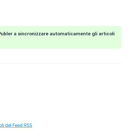
ubler a sincronizzare automaticamente gli articoli
li del Feed RSS