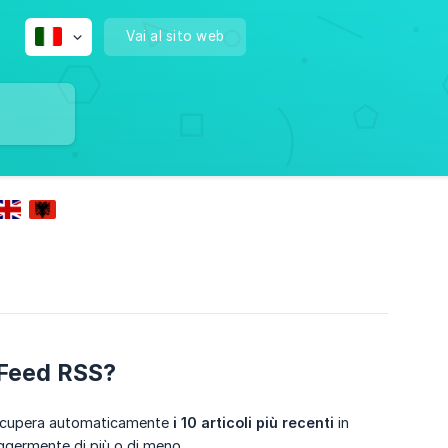
Vai al sito web
o Feed RSS?
i recupera automaticamente
i 10 articoli più recenti
in
ggermente di più o di meno.