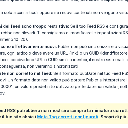
a solo alcuni articoli oppure se i nuovi contenuti non vengono visual
 del feed sono troppo restrittive:
Se il tuo Feed RSS è configurat
trebbe non rilevarli. Ti consigliamo di modificare le impostazioni 
 (almeno 10–20).
n sono effettivamente nuovi:
Publer non può sincronizzare o visu
olare, ogni articolo deve avere un URL (link) o un GUID (Identificato
ticoli condividono URL o GUID simili o identici, il nostro sistema l
i conseguenza, non verranno sincronizzati.
e non corretto nel feed:
Se il formato pubDate nel tuo Feed RSS
ovi. Un formato data non valido può portare Publer a interpretare l
000", un valore predefinito utilizzato per le date non valide (molt
ovi.
eed RSS potrebbero non mostrare sempre la miniatura corretta d
 il tuo sito abbia i
Meta Tag corretti configurati
. Scopri di pi