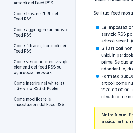
articoli del Feed RSS
Se il tuo feed mostr
Come trovare l'URL del
Feed RSS
Le impostazioni
Come aggiungere un nuovo
servizio RSS po
Feed RSS
articoli recenti
Come filtrare gli articoli dei
Gli articoli no
Feed RSS
unici. In partic
Come verranno condivisi gli
prima. Se due ar
elementi del feed RSS su
ridondanti e, d
ogni social network
Formato pubDat
articoli come nu
Come inserire nei whitelist
il Servizio RSS di Publer
1970 00:00:00 +0
rilevati come nu
Come modificare le
impostazioni del Feed RSS
Nota: Alcuni F
assicurarti che