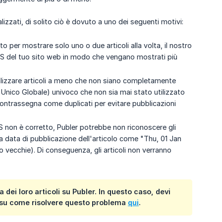
izzati, di solito ciò è dovuto a uno dei seguenti motivi:
o per mostrare solo uno o due articoli alla volta, il nostro
RSS del tuo sito web in modo che vengano mostrati più
alizzare articoli a meno che non siano completamente
re Unico Globale) univoco che non sia mai stato utilizzato
i contrassegna come duplicati per evitare pubblicazioni
 non è corretto, Publer potrebbe non riconoscere gli
a data di pubblicazione dell'articolo come "Thu, 01 Jan
o vecchie). Di conseguenza, gli articoli non verranno
ei loro articoli su Publer. In questo caso, devi
ù su come risolvere questo problema
qui
.