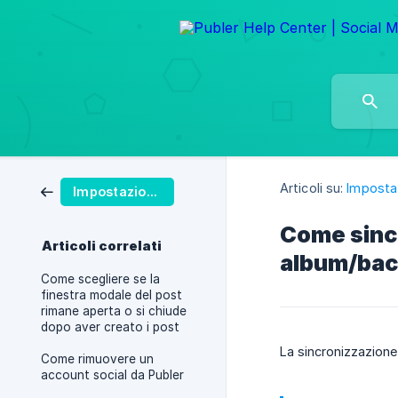
Articoli su:
Impostaz
Impostazioni dell’account Publer
Come sincr
Articoli correlati
album/bach
Come scegliere se la
finestra modale del post
rimane aperta o si chiude
dopo aver creato i post
La sincronizzazione 
Come rimuovere un
account social da Publer