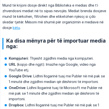
Mund të krijoni dosje direkt nga Biblioteka e medias dhe t’i
zhvendosni mediat në to sipas nevojës. Mediat brenda dosjeve
mund të kërkohen, filtrohen dhe etiketohen njësoj si çdo
skedar tjetër. Mësoni më shumë për organizimin e mediave në
dosje
këtu
.
Ka disa mënyra për të importuar media
nga:
Kompjuteri
: Thjesht zgjidhni media nga kompjuteri.
URL
(kopjo dhe ngjit): Imazhe nga Google, video nga
YouTube etj.
Google Drive
: Lidhni llogarinë tuaj me Publer në më pak se
1 minutë dhe zgjidhni median që dëshironi të importoni.
OneDrive
: Lidhni llogarinë tuaj të Microsoft me Publer në
më pak se 1 minutë dhe zgjidhni median që dëshironi të
importoni.
Dropbox
: Lidhni llogarinë tuaj me Publer në më pak se 1