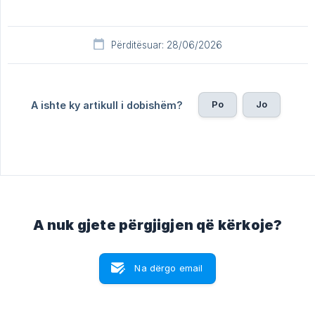
Përditësuar: 28/06/2026
Po
Jo
A ishte ky artikull i dobishëm?
A nuk gjete përgjigjen që kërkoje?
Na dërgo email