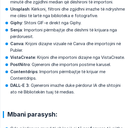
minutë dhe zgjidhni median që dëshironi të importoni.
Unsplash
: Kërkoni, filtroni dhe zgjidhni imazhe të ndryshme
me cilësi të lartë nga biblioteka e fotografive.
Giphy
: Shtoni GIF-e direkt nga Giphy.
Senja
: Importoni përmbajtje dhe dëshmi të krijuara nga
përdoruesit.
Canva
: Krijoni dizajne vizuale në Canva dhe importojini në
Publer.
VistaCreate
: Krijoni dhe importoni dizajne nga VistaCreate.
PostNitro
: Gjeneroni dhe importoni postime karusel.
Contentdrips
: Importoni përmbajtje të krijuar me
Contentdrips.
DALL-E 3
: Gjeneroni imazhe duke përdorur IA dhe shtojini
ato në Bibliotekën tuaj të medias.
Mbani parasysh: