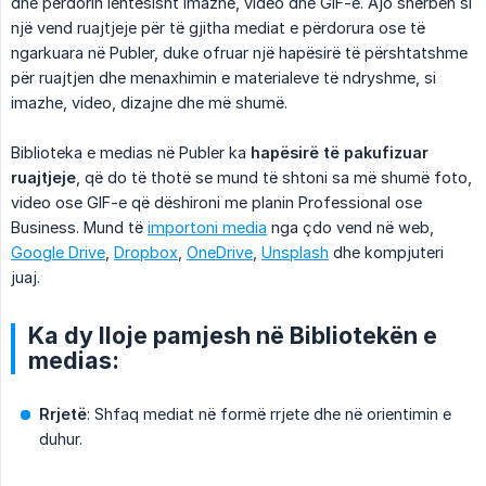
dhe përdorin lehtësisht imazhe, video dhe GIF-e. Ajo shërben si
një vend ruajtjeje për të gjitha mediat e përdorura ose të
ngarkuara në Publer, duke ofruar një hapësirë të përshtatshme
për ruajtjen dhe menaxhimin e materialeve të ndryshme, si
imazhe, video, dizajne dhe më shumë.
Biblioteka e medias në Publer ka
hapësirë të pakufizuar 
ruajtjeje
, që do të thotë se mund të shtoni sa më shumë foto,
video ose GIF-e që dëshironi me planin Professional ose
Business. Mund të
importoni media
nga çdo vend në web,
Google Drive
,
Dropbox
,
OneDrive
,
Unsplash
dhe kompjuteri
juaj.
Ka dy lloje pamjesh në Bibliotekën e
medias:
Rrjetë
: Shfaq mediat në formë rrjete dhe në orientimin e
duhur.