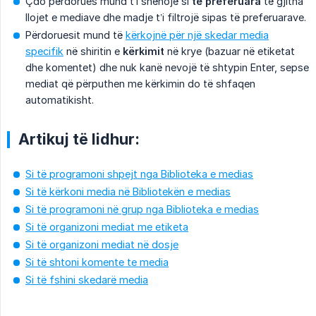
Çdo përdorues mund t’i shënojë si
të preferuara
të gjitha
llojet e mediave dhe madje t’i filtrojë sipas të preferuarave.
Përdoruesit mund të
kërkojnë për një skedar media
specifik
në shiritin e
kërkimit
në krye (bazuar në etiketat
dhe komentet) dhe nuk kanë nevojë të shtypin Enter, sepse
mediat që përputhen me kërkimin do të shfaqen
automatikisht.
Artikuj të lidhur:
Si të programoni shpejt nga Biblioteka e medias
Si të kërkoni media në Bibliotekën e medias
Si të programoni në grup nga Biblioteka e medias
Si të organizoni mediat me etiketa
Si të organizoni mediat në dosje
Si të shtoni komente te media
Si të fshini skedarë media