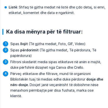
Listë
: Shfaq të gjitha mediat në listë dhe çdo detaj, si emri,
etiketat, komentet dhe data e ngarkimit.
Ka disa mënyra për të filtruar:
Sipas
llojit
(Të gjitha mediat, Foto, GIF, Video)
Sipas
përdorimit
(Të gjitha mediat, Të përdorura, Të
papërdorura)
Filtroni skedarët media sipas etiketave në anën e majtë,
duke përfshirë dizajnet nga Canva dhe Crello.
Përveç etiketave dhe filtrave, mund të organizoni
Bibliotekën tuaj të medias edhe duke përdorur
dosje dhe 
nën-dosje
. Dosjet janë veçanërisht të dobishme nëse
menaxhoni përmbajtje për disa fushata, marka ose
klientë.