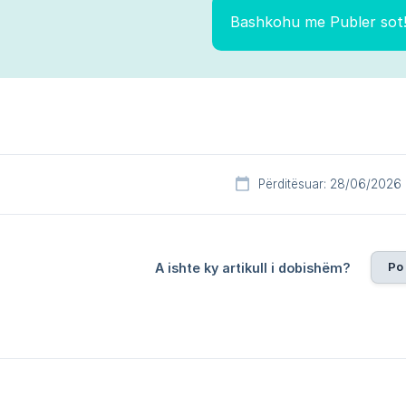
Bashkohu me Publer sot
Përditësuar: 28/06/2026
Po
A ishte ky artikull i dobishëm?