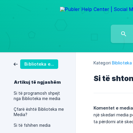
Kategori
Biblioteka
Biblioteka e Mediave
Si të shto
Artikuj të ngjashëm
Si të programosh shpejt
nga Biblioteka me media
Komentet e media
Çfarë është Biblioteka me
Media?
një skedari media p
ta përdorni atë ske
Si të fshihen media