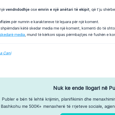
 një
vendndodhje
ose
emrin e një anëtari të ekipit
, që t’ju shërb
.
ufizim
për numrin e karaktereve të lejuara për një koment.
 shpërndani këtë skedar media me një koment, komenti do të shtoh
 skedarë media
, mund të kërkoni sipas përmbajtjes në fushën e kom
na Cani
Nuk ke ende llogari në Pu
Publer e bën të lehtë krijimin, planifikimin dhe menaxhimin
Bashkohu me 500K+ menaxherë të rrjeteve sociale, agjen