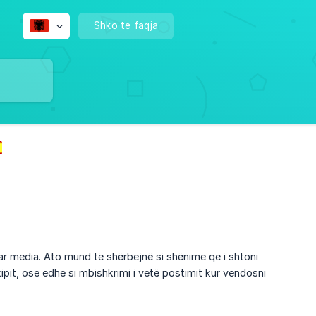
Shko te faqja
r media. Ato mund të shërbejnë si shënime që i shtoni
pit, ose edhe si mbishkrimi i vetë postimit kur vendosni