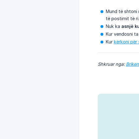
Mund të shtoni
të postimit të ri
Nuk ka
asnjë k
Kur vendosni ta
Kur
kërkoni për
Shkruar nga:
Brike