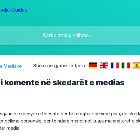
Shiko në gjuhë të tjera
 e Mediave
ni komente në skedarët e medias
s
janë një mënyrë e thjeshtë për të mbajtur shënime për çdo skeda
ër qëllime personale, për të ndarë mendimet tuaja me anëtarët e eki
dar media.