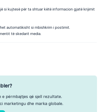
ejë si kujtesë për ta shtuar këtë informacion gjatë krijimit
et automatikisht si mbishkrim i postimit.
entit të skedarit media.
bler?
 e përmbajtjes që sjell rezultate.
ci marketingu dhe marka globale.