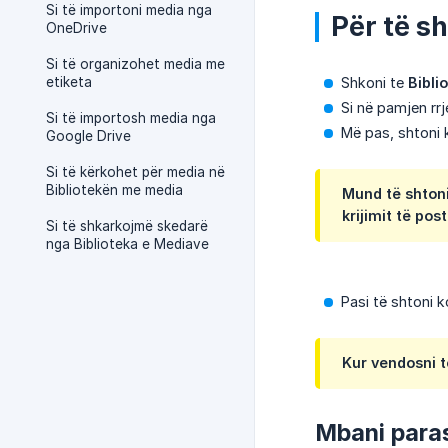
Si të importoni media nga
Për të s
OneDrive
Si të organizohet media me
etiketa
Shkoni te
Bibli
Si në pamjen rr
Si të importosh media nga
Më pas, shtoni 
Google Drive
Si të kërkohet për media në
Bibliotekën me media
Mund të shtoni
krijimit të post
Si të shkarkojmë skedarë
nga Biblioteka e Mediave
Pasi të shtoni 
Kur vendosni t
Mbani para