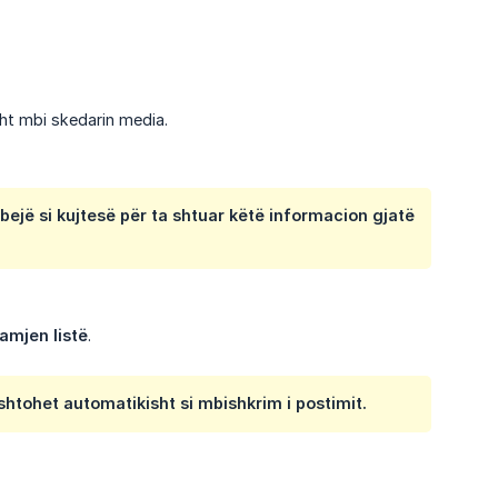
sht mbi skedarin media.
rbejë si kujtesë për ta shtuar këtë informacion gjatë
amjen listë
.
shtohet automatikisht si
mbishkrim
i postimit.