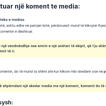
htuar një koment te media:
oteka e medias
.
jetë, ashtu edhe në pamjen listë, përdoruesit mund të klikojnë thje
komentin e dëshiruar.
 një vendndodhje ose emrin e një anëtari të ekipit, që t’ju shë
imit të ri.
komentin, do të mund ta shihni atë kur klikoni mbi skedarin ose në
p
ë shpërndani një skedar media me një koment, komenti do të 
sysh: