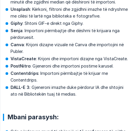
minutë dhe zgjidhni median që dëshironi të importoni.
Unsplash
: Kërkoni, filtroni dhe zgjidhni imazhe të ndryshme
me cilësi të lartë nga biblioteka e fotografive.
Giphy
: Shtoni GIF-e direkt nga Giphy.
Senja
: Importoni përmbajtje dhe dëshmi të krijuara nga
përdoruesit.
Canva
: Krijoni dizajne vizuale në Canva dhe importojini në
Publer.
VistaCreate
: Krijoni dhe importoni dizajne nga VistaCreate.
PostNitro
: Gjeneroni dhe importoni postime karusel.
Contentdrips
: Importoni përmbajtje të krijuar me
Contentdrips.
DALL-E 3
: Gjeneroni imazhe duke përdorur IA dhe shtojini
ato në Bibliotekën tuaj të medias.
Mbani parasysh: