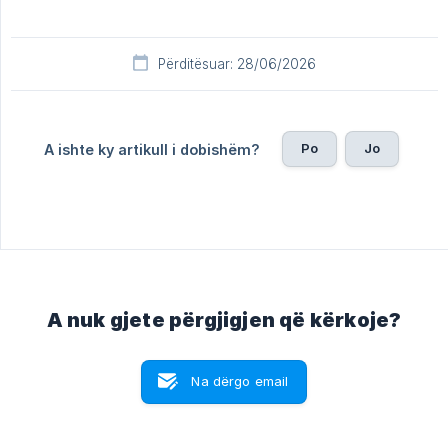
Përditësuar: 28/06/2026
Po
Jo
A ishte ky artikull i dobishëm?
A nuk gjete përgjigjen që kërkoje?
Na dërgo email