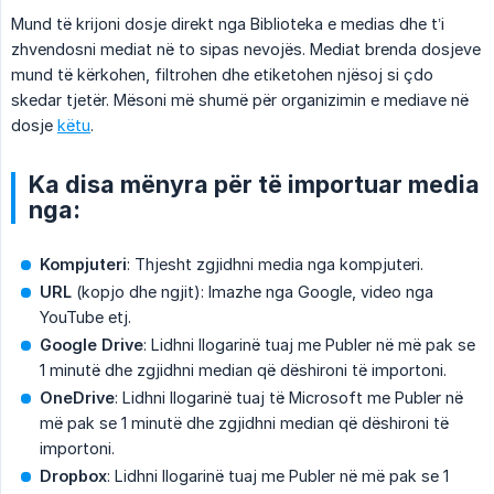
Mund të krijoni dosje direkt nga Biblioteka e medias dhe t’i
zhvendosni mediat në to sipas nevojës. Mediat brenda dosjeve
mund të kërkohen, filtrohen dhe etiketohen njësoj si çdo
skedar tjetër. Mësoni më shumë për organizimin e mediave në
dosje
këtu
.
Ka disa mënyra për të importuar media
nga:
Kompjuteri
: Thjesht zgjidhni media nga kompjuteri.
URL
(kopjo dhe ngjit): Imazhe nga Google, video nga
YouTube etj.
Google Drive
: Lidhni llogarinë tuaj me Publer në më pak se
1 minutë dhe zgjidhni median që dëshironi të importoni.
OneDrive
: Lidhni llogarinë tuaj të Microsoft me Publer në
më pak se 1 minutë dhe zgjidhni median që dëshironi të
importoni.
Dropbox
: Lidhni llogarinë tuaj me Publer në më pak se 1