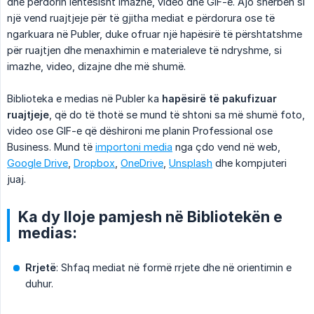
dhe përdorin lehtësisht imazhe, video dhe GIF-e. Ajo shërben si
një vend ruajtjeje për të gjitha mediat e përdorura ose të
ngarkuara në Publer, duke ofruar një hapësirë të përshtatshme
për ruajtjen dhe menaxhimin e materialeve të ndryshme, si
imazhe, video, dizajne dhe më shumë.
Biblioteka e medias në Publer ka
hapësirë të pakufizuar 
ruajtjeje
, që do të thotë se mund të shtoni sa më shumë foto,
video ose GIF-e që dëshironi me planin Professional ose
Business. Mund të
importoni media
nga çdo vend në web,
Google Drive
,
Dropbox
,
OneDrive
,
Unsplash
dhe kompjuteri
juaj.
Ka dy lloje pamjesh në Bibliotekën e
medias:
Rrjetë
: Shfaq mediat në formë rrjete dhe në orientimin e
duhur.