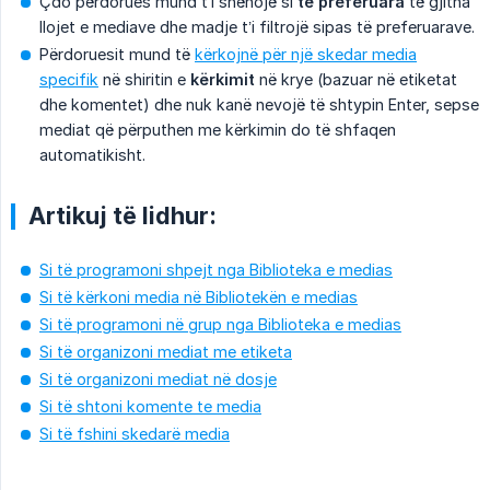
Çdo përdorues mund t’i shënojë si
të preferuara
të gjitha
llojet e mediave dhe madje t’i filtrojë sipas të preferuarave.
Përdoruesit mund të
kërkojnë për një skedar media
specifik
në shiritin e
kërkimit
në krye (bazuar në etiketat
dhe komentet) dhe nuk kanë nevojë të shtypin Enter, sepse
mediat që përputhen me kërkimin do të shfaqen
automatikisht.
Artikuj të lidhur:
Si të programoni shpejt nga Biblioteka e medias
Si të kërkoni media në Bibliotekën e medias
Si të programoni në grup nga Biblioteka e medias
Si të organizoni mediat me etiketa
Si të organizoni mediat në dosje
Si të shtoni komente te media
Si të fshini skedarë media