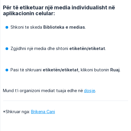
Për të etiketuar një media individualisht në
aplikacionin celular:
Shkoni te skeda
Biblioteka e medias
.
Zgjidhni një media dhe shtoni
etiketën/etiketat
.
Pasi të shkruani
etiketën/etiketat
, klikoni butonin
Ruaj
.
Mund t’i organizoni mediat tuaja edhe në
dosje
.
*Shkruar nga:
Brikena Cani