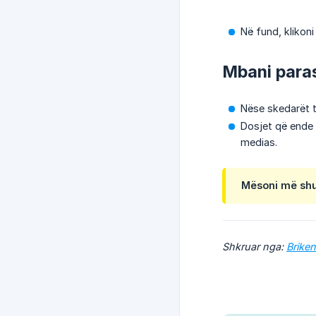
Në fund, klikon
Mbani para
Nëse skedarët t
Dosjet që ende
medias.
Mësoni më shu
Shkruar nga:
Brike