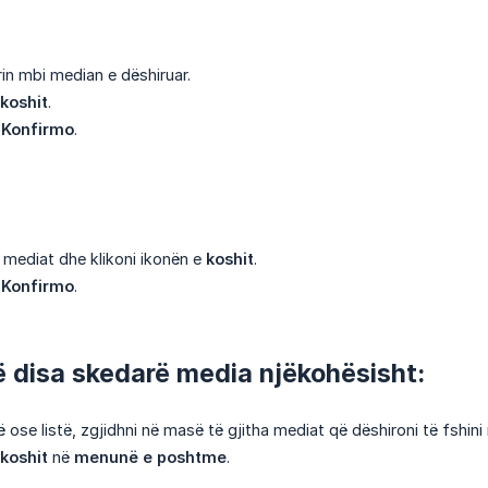
in mbi median e dëshiruar.
koshit
.
i
Konfirmo
.
a mediat dhe klikoni ikonën e
koshit
.
i
Konfirmo
.
rë disa skedarë media njëkohësisht:
 ose listë, zgjidhni në masë të gjitha mediat që dëshironi të fshini
koshit
në
menunë e poshtme
.