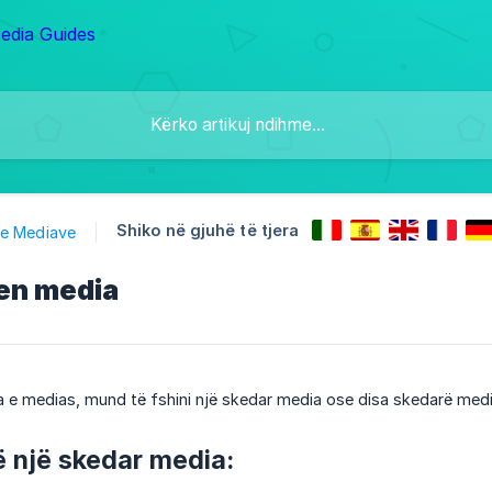
Shiko në gjuhë të tjera
 e Mediave
hen media
eka e medias, mund të fshini një skedar media ose disa skedarë med
rë një skedar media: