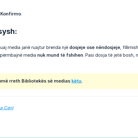
i
Konfirmo
.
sysh:
uaj media janë ruajtur brenda një
dosjeje ose nëndosjeje
, fillimi
 përmbajnë media
nuk mund të fshihen
. Pasi dosja të jetë bosh, 
më rreth Bibliotekës së medias
këtu
.
na Cani