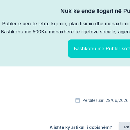
Nuk ke ende llogari në Pu
Publer e bën të lehtë krijimin, planifikimin dhe menaxhimin
Bashkohu me 500K+ menaxherë të rrjeteve sociale, agjen
Bashkohu me Publer sot
Përditësuar: 29/06/2026
Po
A ishte ky artikull i dobishëm?