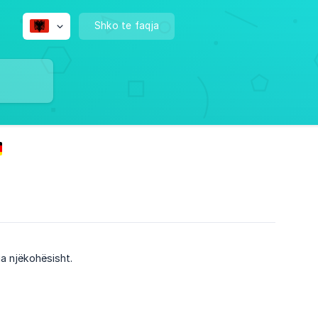
Shko te faqja
ia njëkohësisht.