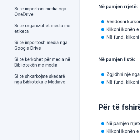
Në pamjen rrjetë:
Si të importoni media nga
OneDrive
Vendosni kursor
Si të organizohet media me
Klikoni ikonën e
etiketa
Në fund, klikon
Si të importosh media nga
Google Drive
Në pamjen listë:
Si të kërkohet për media në
Bibliotekën me media
Zgjidhni një ng
Si të shkarkojmë skedarë
nga Biblioteka e Mediave
Në fund, klikon
Për të fshi
Në pamjen rrjetë
Klikoni ikonën e