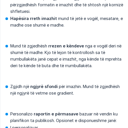
përzgjedhësh formatin e imazhit dhe të shtosh një kornizë
shfletuesi.
Hapësira rreth imazhit
mund të jetë e vogël, mesatare, e
madhe ose shumë e madhe.
Mund të zgjedhësh
rrezen e këndeve
nga e vogël deri në
shumë të madhe. Kjo të lejon të kontrollosh sa të
rrumbullakëta janë cepat e imazhit, nga kënde të mprehta
deri te kënde të buta dhe të rrumbullakëta.
Zgjidh një
ngjyrë sfondi
për imazhin. Mund të zgjedhësh
një ngjyrë të vetme ose gradient.
Personalizo
raportin e përmasave
bazuar në vendin ku
planifikon ta publikosh. Opsionet e disponueshme janë:
I personalizuar