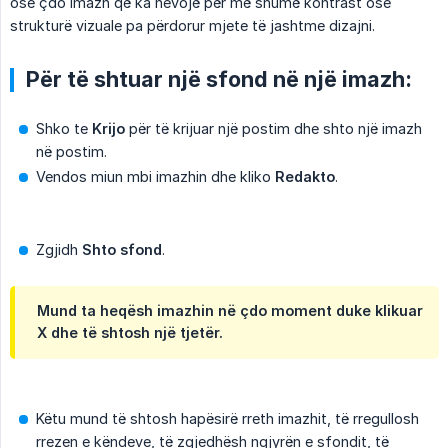
ose çdo imazh që ka nevojë për më shumë kontrast ose
strukturë vizuale pa përdorur mjete të jashtme dizajni.
Për të shtuar një sfond në një imazh:
Shko te
Krijo
për të krijuar një postim dhe shto një imazh
në postim.
Vendos miun mbi imazhin dhe kliko
Redakto
.
Zgjidh
Shto sfond
.
Mund ta heqësh imazhin në çdo moment duke klikuar
X
dhe të shtosh një tjetër.
Këtu mund të shtosh hapësirë rreth imazhit, të rregullosh
rrezen e këndeve, të zgjedhësh ngjyrën e sfondit, të