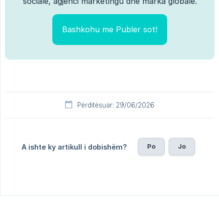
sociale, agjenci marketingu dhe marka globale.
Bashkohu me Publer sot!
Përditësuar: 29/06/2026
Po
Jo
A ishte ky artikull i dobishëm?