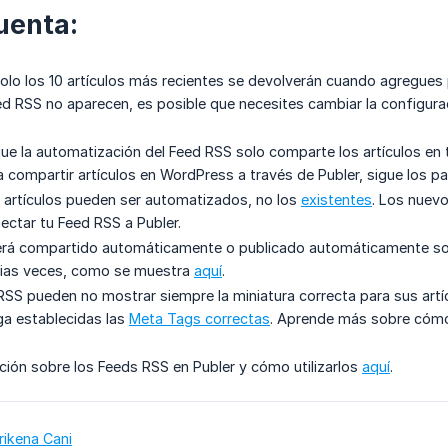
uenta:
lo los 10 artículos más recientes se devolverán cuando agregues p
eed RSS no aparecen, es posible que necesites cambiar la configur
ue la automatización del Feed RSS solo comparte los artículos en t
 compartir artículos en WordPress a través de Publer, sigue los 
 artículos pueden ser automatizados, no los
existentes
. Los nuevo
ctar tu Feed RSS a Publer.
será compartido automáticamente o publicado automáticamente so
arias veces, como se muestra
aquí
.
SS pueden no mostrar siempre la miniatura correcta para sus artíc
nga establecidas las
Meta Tags correctas
. Aprende más sobre cóm
ión sobre los Feeds RSS en Publer y cómo utilizarlos
aquí
.
rikena Cani