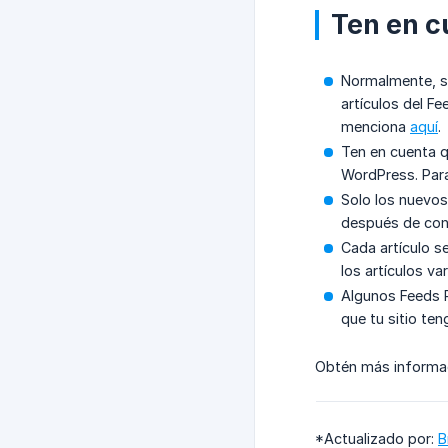
Ten en c
Normalmente, so
artículos del F
menciona
aquí
.
Ten en cuenta q
WordPress. Para
Solo los nuevos
después de cone
Cada artículo 
los artículos v
Algunos Feeds R
que tu sitio te
Obtén más informac
*Actualizado por:
B