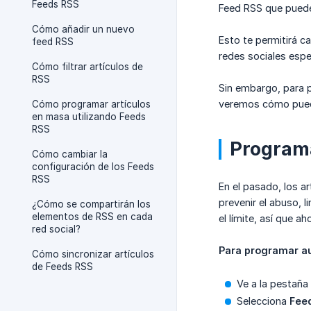
Feeds RSS
Feed RSS que puede
Cómo añadir un nuevo
Esto te permitirá c
feed RSS
redes sociales espe
Cómo filtrar artículos de
RSS
Sin embargo, para p
veremos cómo puede
Cómo programar artículos
en masa utilizando Feeds
RSS
Programa
Cómo cambiar la
configuración de los Feeds
RSS
En el pasado, los 
prevenir el abuso,
¿Cómo se compartirán los
elementos de RSS en cada
el límite, así que 
red social?
Para programar au
Cómo sincronizar artículos
de Feeds RSS
Ve a la pestaña
Selecciona
Fee