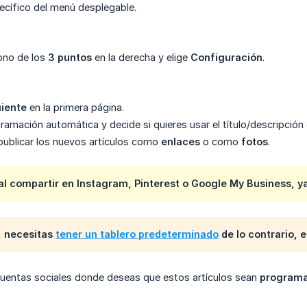
pecífico del menú desplegable.
cono de los
3 puntos
en la derecha y elige
Configuración
.
uiente
en la primera página.
ramación automática y decide si quieres usar el título/descripción
s publicar los nuevos artículos como
enlaces
o como
fotos
.
l al compartir en Instagram, Pinterest o Google My Business, 
, necesitas
tener un tablero predeterminado
de lo contrario, 
cuentas sociales donde deseas que estos artículos sean
program