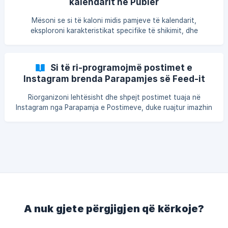
kalendarit në Publer
Mësoni se si të kaloni midis pamjeve të kalendarit,
eksploroni karakteristikat specifike të shikimit, dhe
zbulojeni opsione të tjera të dobishme të disponueshme në
Publer.
Si të ri-programojmë postimet e
Instagram brenda Parapamjes së Feed-it
Riorganizoni lehtësisht dhe shpejt postimet tuaja në
Instagram nga Parapamja e Postimeve, duke ruajtur imazhin
e markës suaj.
A nuk gjete përgjigjen që kërkoje?