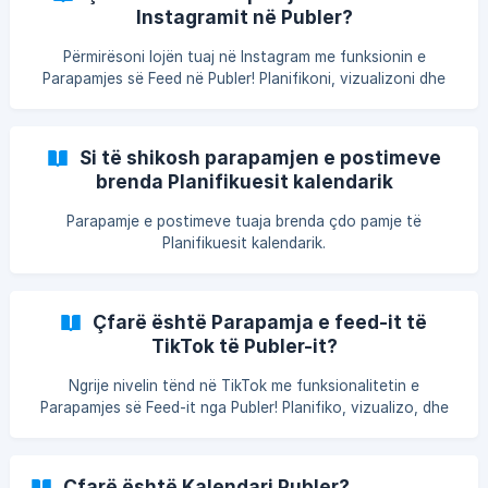
Instagramit në Publer?
Përmirësoni lojën tuaj në Instagram me funksionin e
Parapamjes së Feed në Publer! Planifikoni, vizualizoni dhe
krijoni një Feed të mrekullueshëm dhe të kohëzgjatshëm pa
përpjekje.
Si të shikosh parapamjen e postimeve
brenda Planifikuesit kalendarik
Parapamje e postimeve tuaja brenda çdo pamje të
Planifikuesit kalendarik.
Çfarë është Parapamja e feed-it të
TikTok të Publer-it?
Ngrije nivelin tënd në TikTok me funksionalitetin e
Parapamjes së Feed-it nga Publer! Planifiko, vizualizo, dhe
mirembaj një profil tërheqës dhe koheziv me lehtësi.
Çfarë është Kalendari Publer?