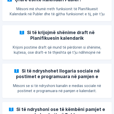
Mësoni më shumë rreth funksionit të Planifikuesit
Kalendarik në Publer dhe të gjitha funksionet e tij, për t'ju
ndihmuar të racionalizoni strategjinë tuaj të përmbajtjes në
media sociale!
Si të krijojmë shënime draft në
Planifikuesin kalendarik
Krijoni postime draft që mund të përdoren si shënime,
kujtesa, ose draft-e të thjeshta që t'ju ndihmojnë në
procesin tuaj të menaxhimit të mediave sociale.
Si të ndryshohet llogaria sociale në
postimet e programuara në pamjen e
kalendarit
Mësoni se si të ndryshoni kanalin e medias sociale në
postimet e programuara në pamjen e kalendarit.
Si të ndryshoni ose të këmbëni pamjet e