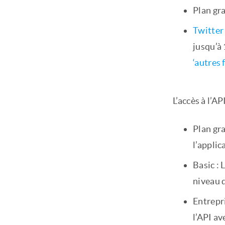
Plan gra
Twitter
jusqu’à 
‘autres 
L’accès à l’A
Plan gra
l’applic
Basic : 
niveau d
Entrepri
l’API av