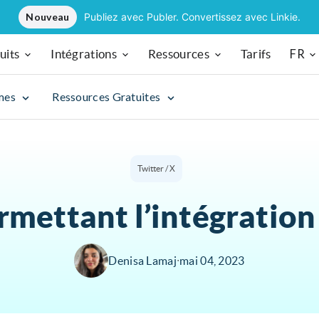
Nouveau
Publiez avec Publer. Convertissez avec Linkie.
FR
uits
Intégrations
Ressources
Tarifs
mes
Ressources Gratuites
Twitter / X
ermettant l’intégration
Denisa Lamaj
∙
mai 04, 2023