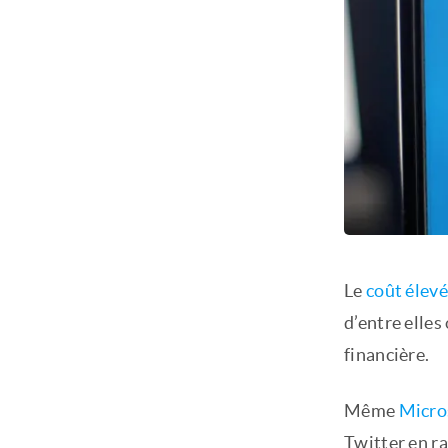
Le
coût élevé
d’entre elles
financière.
Même
Micro
Twitter en ra