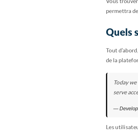
Vous trouvere
permettra de 
Quels s
Tout d’abord,
de la platefo
Today we a
serve acce
— Develop
Les utilisate