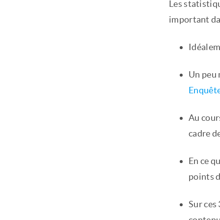
Les statistiq
important da
Idéalem
Un peu m
Enquêt
Au cour
cadre de
En ce q
points d
Sur ces
contenu