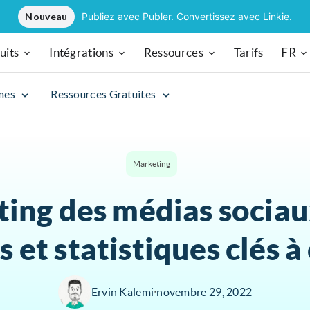
Nouveau
Publiez avec Publer. Convertissez avec Linkie.
FR
uits
Intégrations
Ressources
Tarifs
mes
Ressources Gratuites
Marketing
ing des médias sociau
 et statistiques clés à
Ervin Kalemi
∙
novembre 29, 2022