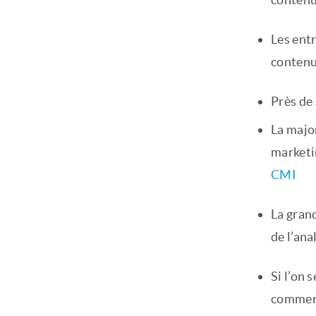
Les ent
contenu
Près de 
La major
marketi
CMI
La grand
de l’ana
Si l’on 
commerc