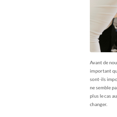
Avant de nou
important qu
sont-ils impo
ne semble pas
plus le cas a
changer.