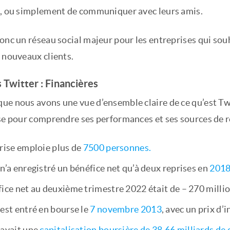
t, ou simplement de communiquer avec leurs amis.
onc un réseau social majeur pour les entreprises qui sou
 nouveaux clients.
s Twitter : Financières
ue nous avons une vue d’ensemble claire de ce qu’est Twi
se pour comprendre ses performances et ses sources de re
prise emploie plus de
7500 personnes.
n’a enregistré un bénéfice net qu’à deux reprises en
2018
ice net au deuxième trimestre 2022 était de – 270 millio
est entré en bourse le
7 novembre 2013
, avec un prix d’
 avait une
capitalisation boursière de 38,66 milliards de 