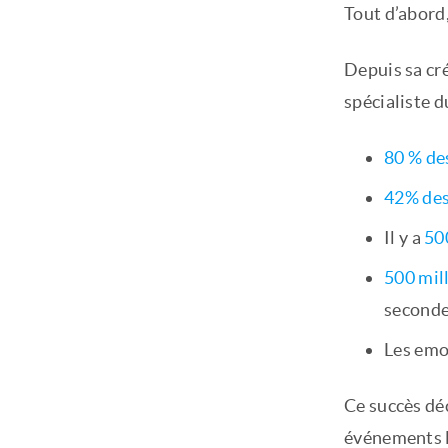
Tout d’abord
Depuis sa cr
spécialiste 
80 % des
42% des
Il y a
50
500 mil
second
Les emo
Ce succès déc
événements le