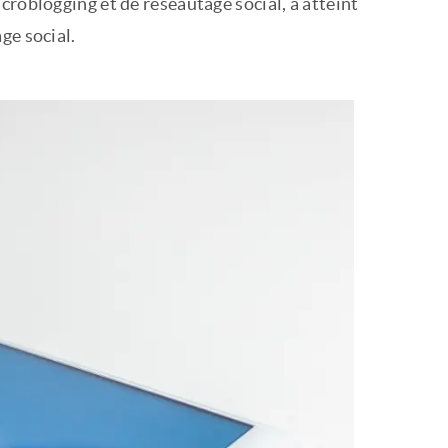
croblogging et de réseautage social, a atteint
ge social.