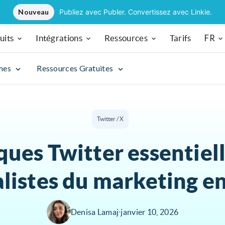
Nouveau
Publiez avec Publer. Convertissez avec Linkie.
FR
uits
Intégrations
Ressources
Tarifs
mes
Ressources Gratuites
Twitter / X
iques Twitter essentiell
alistes du marketing e
Denisa Lamaj
∙
janvier 10, 2026