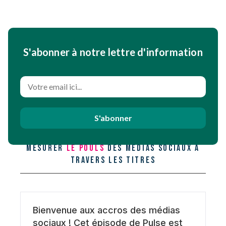
S'abonner à notre lettre d'information
Le pouls
S'abonner
Mesurer
le pouls
des médias sociaux à
travers les titres
Bienvenue aux accros des médias
sociaux ! Cet épisode de Pulse est