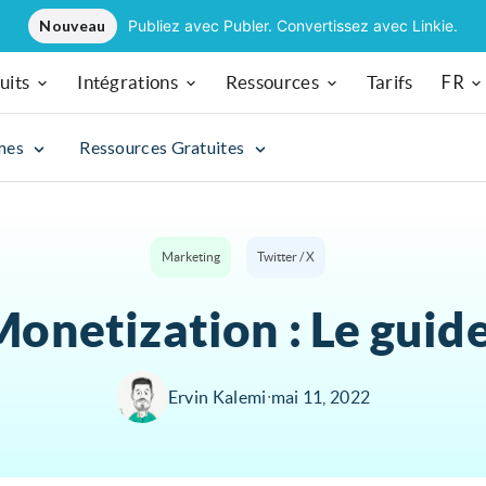
Nouveau
Publiez avec Publer. Convertissez avec Linkie.
FR
uits
Intégrations
Ressources
Tarifs
mes
Ressources Gratuites
Marketing
Twitter / X
Monetization : Le guid
Ervin Kalemi
∙
mai 11, 2022