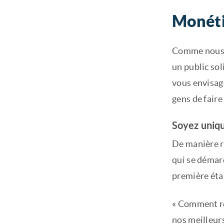
Monéti
Comme nous l
un public sol
vous envisag
gens de faire
Soyez unique
De manière ré
qui se démarq
première éta
« Comment re
nos meilleurs