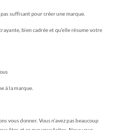
 pas suffisant pour créer une marque.
ttrayante, bien cadrée et qu’elle résume votre
sous
e à la marque.
sions vous donner. Vous n’avez pas beaucoup
us êtes et ce que vous faites. Nous vous