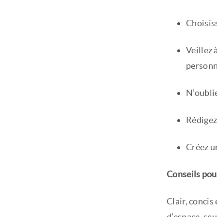
Choisis
Veillez 
personn
N’oublie
Rédigez
Créez u
Conseils pour
Clair, concis
d’espace, se