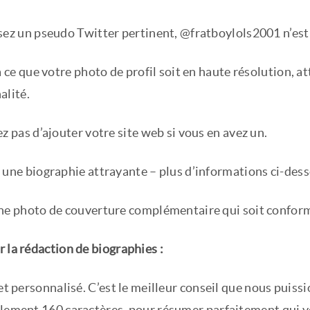
sez un pseudo Twitter pertinent, @fratboylols2001 n’est
à ce que votre photo de profil soit en haute résolution, a
alité.
z pas d’ajouter votre site web si vous en avez un.
 une biographie attrayante – plus d’informations ci-des
ne photo de couverture complémentaire qui soit conform
 la rédaction de biographies :
 et personnalisé. C’est le meilleur conseil que nous puis
ulement 160 caractères, pour résumer parfaitement qui vo