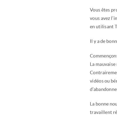
Vous êtes pr
vous avez l’i
en utilisant 
Il y a de bon
Commençons p
La mauvaise n
Contrairemen
vidéos ou bé
d’abandonner
La bonne nouv
travaillent 