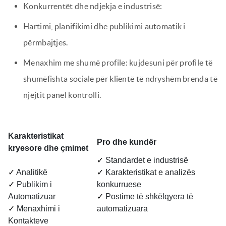
Konkurrentët dhe ndjekja e industrisë:
Hartimi, planifikimi dhe publikimi automatik i
përmbajtjes.
Menaxhim me shumë profile: kujdesuni për profile të
shumëfishta sociale për klientë të ndryshëm brenda të
njëjtit panel kontrolli.
Karakteristikat
Pro dhe kundër
kryesore dhe çmimet
✓
Standardet e industrisë
✓
Analitikë
✓
Karakteristikat e analizës
✓
Publikim i
konkurruese
Automatizuar
✓
Postime të shkëlqyera të
✓
Menaxhimi i
automatizuara
Kontakteve