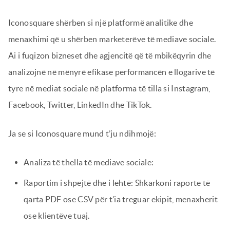
Iconosquare shërben si një platformë analitike dhe
menaxhimi që u shërben marketerëve të mediave sociale.
Ai i fuqizon bizneset dhe agjencitë që të mbikëqyrin dhe
analizojnë në mënyrë efikase performancën e llogarive të
tyre në mediat sociale në platforma të tilla si Instagram,
Facebook, Twitter, LinkedIn dhe TikTok.
Ja se si Iconosquare mund t’ju ndihmojë:
Analiza të thella të mediave sociale:
Raportim i shpejtë dhe i lehtë: Shkarkoni raporte të
qarta PDF ose CSV për t’ia treguar ekipit, menaxherit
ose klientëve tuaj.