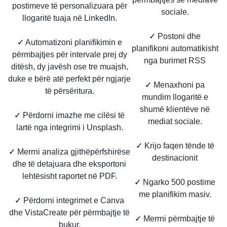
postimeve të personalizuara për
sociale.
llogaritë tuaja në LinkedIn.
✓
Postoni dhe
✓
Automatizoni planifikimin e
planifikoni automatikisht
përmbajtjes për intervale prej dy
nga burimet RSS
ditësh, dy javësh ose tre muajsh,
duke e bërë atë perfekt për ngjarje
✓
Menaxhoni pa
të përsëritura.
mundim llogaritë e
shumë klientëve në
✓
Përdorni imazhe me cilësi të
mediat sociale.
lartë nga integrimi i Unsplash.
✓
Krijo faqen tënde të
✓
Merrni analiza gjithëpërfshirëse
destinacionit
dhe të detajuara dhe eksportoni
lehtësisht raportet në PDF.
✓
Ngarko 500 postime
me planifikim masiv.
✓
Përdorni integrimet e Canva
dhe VistaCreate për përmbajtje të
✓
Merrni përmbajtje të
bukur.