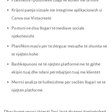
Planifikimi i postimeve tuaja në kohën më të mirë
Krijoni pamje vizuale me integrime aplikacionesh si
Canva ose Vistacreate
Postoni në disa llogari të mediave sociale
njëkohësisht
Planifikim masiv për të dërguar mesazhe të shumta në
të njëjtën kohë
Bashkëpunoni në të njëjtën platformë me të gjithë
ekipin tuaj dhe ndani përmbajtjen tuaj me klientët
Merrni analiza të hollësishme për secilën llogari në të
njëjtën platformë
Dhe shumë veçori shtesë! Tani, le të zhytemi drejtpërdrejt