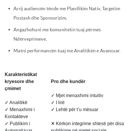
Arrij audiencën tënde me Planifikim Nativ, Targetim
Postash dhe Sponsorizim.
Angazhohuni me komunitetin tuaj përmes
Ndërveprimeve.
Matni performancën tuaj me Analitikën e Avancuar.
Karakteristikat
kryesore dhe
Pro dhe kundër
çmimet
✓
Mjet menaxhimi intuitiv
✓
Analitikë
✓
I lirë
✓
Menaxhimi i
✓
Lehtë për t’u mësuar
Kontakteve
✓
Publikim i
✕
Kërkon integrime shtesë për disa
Automatizuar
publikime në rrjetet sociale