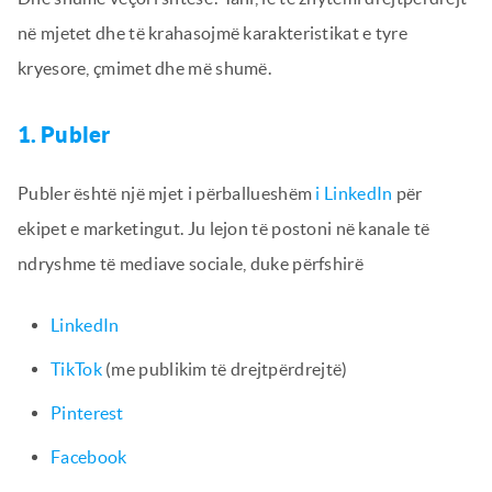
në mjetet dhe të krahasojmë karakteristikat e tyre
kryesore, çmimet dhe më shumë.
1. Publer
Publer është një mjet i përballueshëm
i LinkedIn
për
ekipet e marketingut. Ju lejon të postoni në kanale të
ndryshme të mediave sociale, duke përfshirë
LinkedIn
TikTok
(me publikim të drejtpërdrejtë)
Pinterest
Facebook