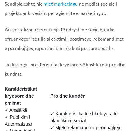
Sendible është një
mjet marketingu
në mediat sociale i
projektuar kryesisht për agjencitë e marketingut.
Ai centralizon rrjetet tuaja të ndryshme sociale, duke
ofruar veçori të tilla si caktimi i postimeve, rekomandimet
e përmbajtjes, raportimi dhe një kuti postare sociale.
Ja disa nga karakteristikat kryesore, së bashku me pro dhe
kundrat.
Karakteristikat
kryesore dhe
Pro dhe kundër
çmimet
✓
Analitikë
✓
Karakteristika të shkëlqyera të
✓
Publikim i
planifikimit social
Automatizuar
✓
Mjete rekomandimi përmbajtjeje