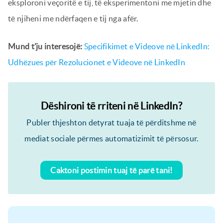
eksploroni veçoritë e tij, të eksperimentoni me mjetin dhe
të njiheni me ndërfaqen e tij nga afër.
Mund t’ju interesojë:
Specifikimet e Videove në LinkedIn:
Udhëzues për Rezolucionet e Videove në LinkedIn
Dëshironi të rriteni në LinkedIn?
Publer thjeshton detyrat tuaja të përditshme në
mediat sociale përmes automatizimit të përsosur.
Caktoni postimin tuaj të parë tani!