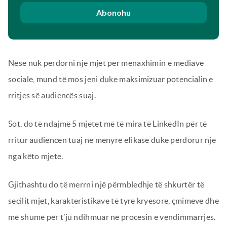
Abonohu
Nëse nuk përdorni një mjet për menaxhimin e mediave
sociale, mund të mos jeni duke maksimizuar potencialin e
rritjes së audiencës suaj.
Sot, do të ndajmë 5 mjetet më të mira të LinkedIn për të
rritur audiencën tuaj në mënyrë efikase duke përdorur një
nga këto mjete.
Gjithashtu do të merrni një përmbledhje të shkurtër të
secilit mjet, karakteristikave të tyre kryesore, çmimeve dhe
më shumë për t’ju ndihmuar në procesin e vendimmarrjes.