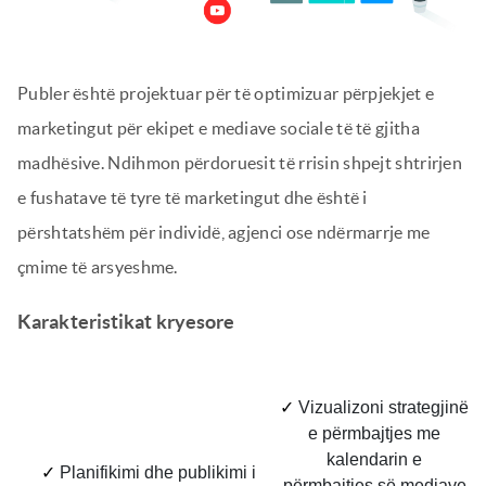
Publer është projektuar për të optimizuar përpjekjet e
marketingut për ekipet e mediave sociale të të gjitha
madhësive. Ndihmon përdoruesit të rrisin shpejt shtrirjen
e fushatave të tyre të marketingut dhe është i
përshtatshëm për individë, agjenci ose ndërmarrje me
çmime të arsyeshme.
Karakteristikat kryesore
✓
Vizualizoni strategjinë
e përmbajtjes me
kalendarin e
✓
Planifikimi dhe publikimi i
përmbajtjes së mediave