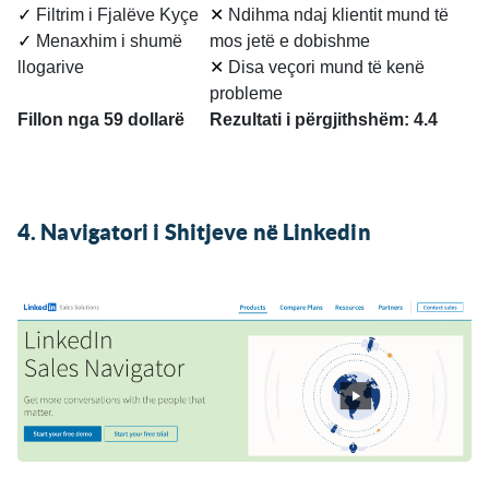
✓
Filtrim i Fjalëve Kyçe
✕
Ndihma ndaj klientit mund të
✓
Menaxhim i shumë
mos jetë e dobishme
llogarive
✕
Disa veçori mund të kenë
probleme
Fillon nga 59 dollarë
Rezultati i përgjithshëm: 4.4
4. Navigatori i Shitjeve në Linkedin