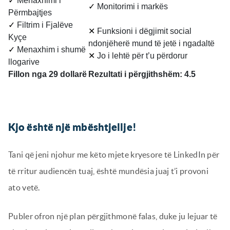
✓
Menaxhimi i
✓
Monitorimi i markës
Përmbajtjes
✓
Filtrim i Fjalëve
✕
Funksioni i dëgjimit social
Kyçe
ndonjëherë mund të jetë i ngadaltë
✓
Menaxhim i shumë
✕
Jo i lehtë për t’u përdorur
llogarive
Fillon nga 29 dollarë
Rezultati i përgjithshëm: 4.5
Kjo është një mbështjellje!
Tani që jeni njohur me këto mjete kryesore të LinkedIn për
të rritur audiencën tuaj, është mundësia juaj t’i provoni
ato vetë.
Publer ofron një plan përgjithmonë falas, duke ju lejuar të