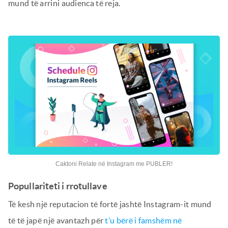
mund të arrini audienca të reja.
Caktoni Relate në Instagram me PUBLER!
Popullariteti i rrotullave
Të kesh një reputacion të fortë jashtë Instagram-it mund
të të japë një avantazh për
t’u bërë i famshëm në