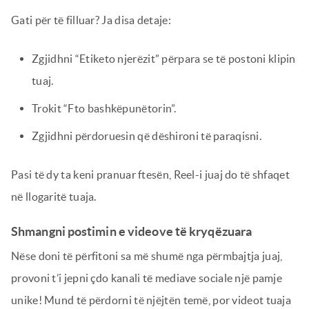
Gati për të filluar? Ja disa detaje:
Zgjidhni “Etiketo njerëzit” përpara se të postoni klipin
tuaj.
Trokit “Fto bashkëpunëtorin”.
Zgjidhni përdoruesin që dëshironi të paraqisni.
Pasi të dy ta keni pranuar ftesën, Reel-i juaj do të shfaqet
në llogaritë tuaja.
Shmangni postimin e videove të kryqëzuara
Nëse doni të përfitoni sa më shumë nga përmbajtja juaj,
provoni t’i jepni çdo kanali të mediave sociale një pamje
unike! Mund të përdorni të njëjtën temë, por videot tuaja