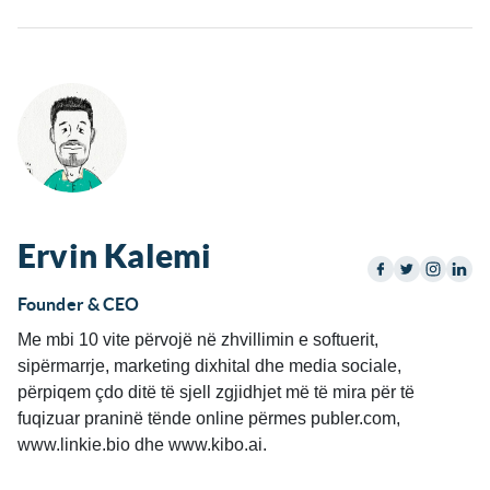
Ervin Kalemi
Founder & CEO
Me mbi 10 vite përvojë në zhvillimin e softuerit,
sipërmarrje, marketing dixhital dhe media sociale,
përpiqem çdo ditë të sjell zgjidhjet më të mira për të
fuqizuar praninë tënde online përmes publer.com,
www.linkie.bio dhe www.kibo.ai.