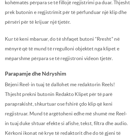
kohëmatës përpara se të fillojë regjistrimi pa duar. Thjesht
prek butonin e regjistrimit për të përfunduar një klip dhe
përsëri për të krijuar një tjetër.
Kur të keni mbaruar, do të shfaqet butoni “Rresht” në
mënyrë që të mund të rregulloni objektet nga klipet e
mëparshme përpara se të regjistroni videon tjetër.
Parapamje dhe Ndryshim
Bëjeni Reel-in tuaj të dallohet me redaktorin Reels!
Thjesht prekni butonin Redakto Klipet për të parë
paraprakisht, shkurtuar ose fshirë çdo klip që keni
regjistruar. Mund të argëtoheni edhe më shumë me Reel-
in tuaj duke shtuar efekte si afishe, tekst, filtra dhe audio.
Kërkoni ikonat në krye të redaktorit dhe do të gjeni të