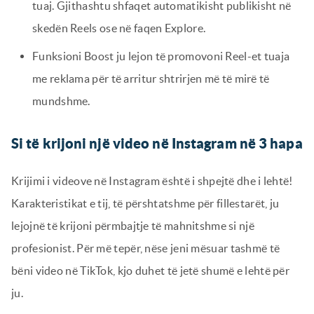
tuaj. Gjithashtu shfaqet automatikisht publikisht në
skedën Reels ose në faqen Explore.
Funksioni Boost ju lejon të promovoni Reel-et tuaja
me reklama për të arritur shtrirjen më të mirë të
mundshme.
Si të krijoni një video në Instagram në 3 hapa
Krijimi i videove në Instagram është i shpejtë dhe i lehtë!
Karakteristikat e tij, të përshtatshme për fillestarët, ju
lejojnë të krijoni përmbajtje të mahnitshme si një
profesionist. Për më tepër, nëse jeni mësuar tashmë të
bëni video në TikTok, kjo duhet të jetë shumë e lehtë për
ju.