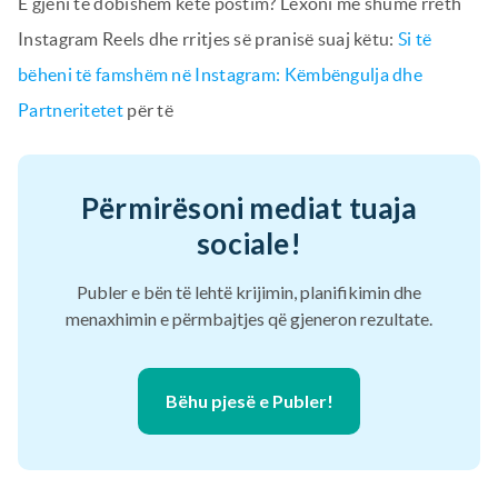
E gjeni të dobishëm këtë postim? Lexoni më shumë rreth
Instagram Reels dhe rritjes së pranisë suaj këtu:
Si të
bëheni të famshëm në Instagram: Këmbëngulja dhe
Partneritetet
për të
Përmirësoni mediat tuaja
sociale!
Publer e bën të lehtë krijimin, planifikimin dhe
menaxhimin e përmbajtjes që gjeneron rezultate.
Bëhu pjesë e Publer!