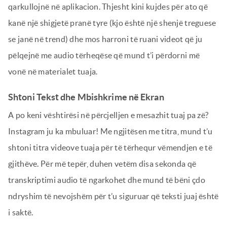
qarkullojnë në aplikacion. Thjesht kini kujdes për ato që
kanë një shigjetë pranë tyre (kjo është një shenjë treguese
se janë në trend) dhe mos harroni të ruani videot që ju
pëlqejnë me audio tërheqëse që mund t’i përdorni më
vonë në materialet tuaja.
Shtoni Tekst dhe Mbishkrime në Ekran
A po keni vështirësi në përcjelljen e mesazhit tuaj pa zë?
Instagram ju ka mbuluar! Me ngjitësen me titra, mund t’u
shtoni titra videove tuaja për të tërhequr vëmendjen e të
gjithëve. Për më tepër, duhen vetëm disa sekonda që
transkriptimi audio të ngarkohet dhe mund të bëni çdo
ndryshim të nevojshëm për t’u siguruar që teksti juaj është
i saktë.