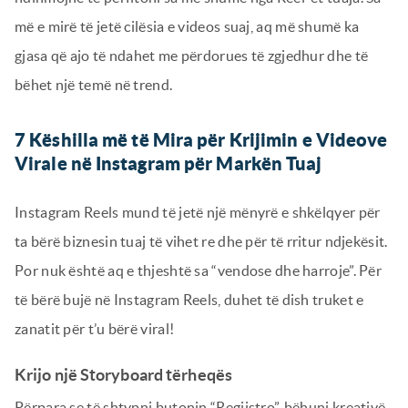
më e mirë të jetë cilësia e videos suaj, aq më shumë ka
gjasa që ajo të ndahet me përdorues të zgjedhur dhe të
bëhet një temë në trend.
7 Këshilla më të Mira për Krijimin e Videove
Virale në Instagram për Markën Tuaj
Instagram Reels mund të jetë një mënyrë e shkëlqyer për
ta bërë biznesin tuaj të vihet re dhe për të rritur ndjekësit.
Por nuk është aq e thjeshtë sa “vendose dhe harroje”. Për
të bërë bujë në Instagram Reels, duhet të dish truket e
zanatit për t’u bërë viral!
Krijo një Storyboard tërheqës
Përpara se të shtypni butonin “Regjistro”, bëhuni kreativë