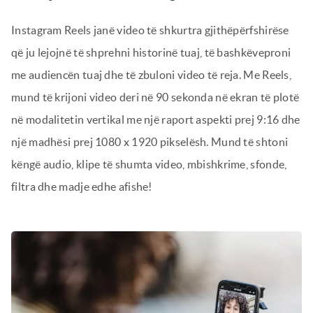
Instagram Reels janë video të shkurtra gjithëpërfshirëse
që ju lejojnë të shprehni historinë tuaj, të bashkëveproni
me audiencën tuaj dhe të zbuloni video të reja. Me Reels,
mund të krijoni video deri në 90 sekonda në ekran të plotë
në modalitetin vertikal me një raport aspekti prej 9:16 dhe
një madhësi prej 1080 x 1920 pikselësh. Mund të shtoni
këngë audio, klipe të shumta video, mbishkrime, sfonde,
filtra dhe madje edhe afishe!