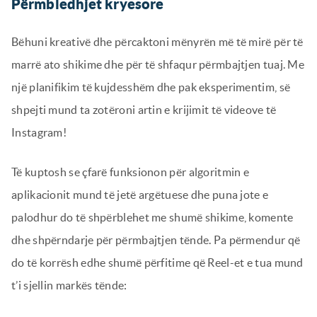
Përmbledhjet kryesore
Bëhuni kreativë dhe përcaktoni mënyrën më të mirë për të
marrë ato shikime dhe për të shfaqur përmbajtjen tuaj. Me
një planifikim të kujdesshëm dhe pak eksperimentim, së
shpejti mund ta zotëroni artin e krijimit të videove të
Instagram!
Të kuptosh se çfarë funksionon për algoritmin e
aplikacionit mund të jetë argëtuese dhe puna jote e
palodhur do të shpërblehet me shumë shikime, komente
dhe shpërndarje për përmbajtjen tënde. Pa përmendur që
do të korrësh edhe shumë përfitime që Reel-et e tua mund
t’i sjellin markës tënde: