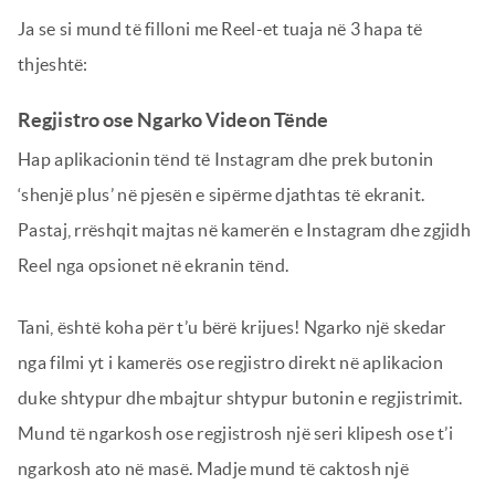
Ja se si mund të filloni me Reel-et tuaja në 3 hapa të
thjeshtë:
Regjistro ose Ngarko Videon Tënde
Hap aplikacionin tënd të Instagram dhe prek butonin
‘shenjë plus’ në pjesën e sipërme djathtas të ekranit.
Pastaj, rrëshqit majtas në kamerën e Instagram dhe zgjidh
Reel nga opsionet në ekranin tënd.
Tani, është koha për t’u bërë krijues! Ngarko një skedar
nga filmi yt i kamerës ose regjistro direkt në aplikacion
duke shtypur dhe mbajtur shtypur butonin e regjistrimit.
Mund të ngarkosh ose regjistrosh një seri klipesh ose t’i
ngarkosh ato në masë. Madje mund të caktosh një