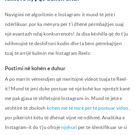
Navigimi në algoritmin e Instagram-it mund të jetë i
ndërlikuar, por ka mënyra për t’i dhënë përmbajtjes suaj
një avantazh ndaj konkurrencës! Ja disa këshilla që do t’ju
ndihmojnë të deshifroni kodin dhe ta bëni përmbajtjen
tuaj të arrijë kulmin me Instagram Reels:
Postimi në kohën e duhur
A po marrin vëmendjen që meritojnë videot tuaja të Reel-
it? Mund të jeni duke postuar në një kohë kur njerëzit kanë
më pak gjasa të shfletojnë Instagram-in. Mund të jetë e
vështirë të zbulosh
kohën më të mirë për të postuar video
,
por pikërisht këtu të dhënat vijnë në ndihmë. Analitika e
Instagram-it do t’ju ofrojë
njohuri
për të identifikuar se si