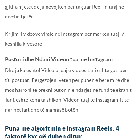
gjitha mjetet që ju nevojiten për ta çuar Reel-in tuaj në
nivelin tjetër.
Krijimi i videove virale në Instagram për markën tuaj: 7
këshilla kryesore
Postoni dhe Ndani Videon tuaj në Instagram
Dhe ja ku është! Videoja juaj e videos tani është gati për
t’u postuar! Përgëzojeni veten për punën e bërë mirë dhe
mos harroni të prekni butonin e ndarjes në fund të ekranit.
Tani, është koha ta shikoni Videon tuaj të Instagram-it të
ngrihet lart dhe të mahnisë botën!
Puna me algoritmin e Instagram Reels: 4
faktorë kyç që duhen ditur