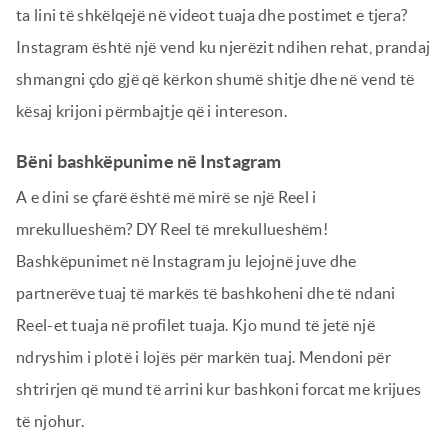
ta lini të shkëlqejë në videot tuaja dhe postimet e tjera?
Instagram është një vend ku njerëzit ndihen rehat, prandaj
shmangni çdo gjë që kërkon shumë shitje dhe në vend të
kësaj krijoni përmbajtje që i intereson.
Bëni bashkëpunime në Instagram
A e dini se çfarë është më mirë se një Reel i
mrekullueshëm? DY Reel të mrekullueshëm!
Bashkëpunimet në Instagram ju lejojnë juve dhe
partnerëve tuaj të markës të bashkoheni dhe të ndani
Reel-et tuaja në profilet tuaja. Kjo mund të jetë një
ndryshim i plotë i lojës për markën tuaj. Mendoni për
shtrirjen që mund të arrini kur bashkoni forcat me krijues
të njohur.