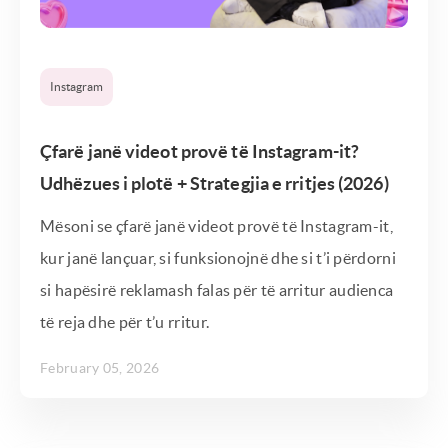
Instagram
Çfarë janë videot provë të Instagram-it?
Udhëzues i plotë + Strategjia e rritjes (2026)
Mësoni se çfarë janë videot provë të Instagram-it,
kur janë lançuar, si funksionojnë dhe si t’i përdorni
si hapësirë ​​reklamash falas për të arritur audienca
të reja dhe për t’u rritur.
February 05, 2026