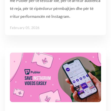
me Publer për të testuar ide, për të arritur audienca
të reja, për të ripërdorur përmbajtjen dhe për të
rritur performancën në Instagram.
February 05, 2026