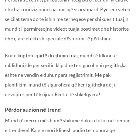
dhe hartoni vizionin tuaj me një storyboard. Pyeteni veten
se cilat tema do të ishin më tërheqëse për shikuesit tuaj, si
mund t’i përmirësojnë videot tuaja postimet dhe historitë
dhe çfarë efektesh speciale dëshironi të përfshini.
Kur e kuptoni qartë drejtimin tuaj, mund të filloni të
mblidhni ide për secilin klip dhe të siguroheni që gjithçka
është në vendin e duhur para regjistrimit. Me pak
planifikim, mund të siguroheni që keni gjithçka që ju
nevojitet për të krijuar Reel-e të shkëlqyera!
Përdor audion në trend
Mund të merrni më shumë shikime duke u futur në trendin
e trendeve! Ka një mori klipesh audio të njohura që