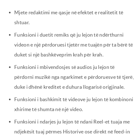
Mjete redaktimi me qasje në efektet e realitetit të
shtuar.
Funksioni i duetit remiks që ju lejon të ndërthurni
videon e një përdoruesi tjetër me tuajën për ta bërë të
duket si një bashkëveprim krah për krah.
Funksioni i mbivendosjes së audios ju lejon të
përdorni muzikë nga ngarkimet e përdoruesve të tjerë,
duke i dhënë kreditet e duhura llogarisë origjinale.
Funksioni i bashkimit të videove ju lejon të kombinoni
xhirime të shumta në një video.
Funksioni i ndarjes ju lejon të ndani Reel-et tuaja me
ndjekësit tuaj përmes Historive ose direkt në feed-in