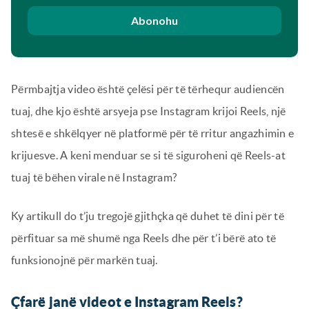
Abonohu
Përmbajtja video është çelësi për të tërhequr audiencën
tuaj, dhe kjo është arsyeja pse Instagram krijoi Reels, një
shtesë e shkëlqyer në platformë për të rritur angazhimin e
krijuesve. A keni menduar se si të siguroheni që Reels-at
tuaj të bëhen virale në Instagram?
Ky artikull do t’ju tregojë gjithçka që duhet të dini për të
përfituar sa më shumë nga Reels dhe për t’i bërë ato të
funksionojnë për markën tuaj.
Çfarë janë videot e Instagram Reels?