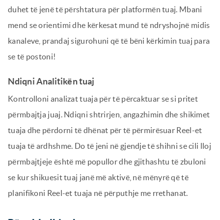
duhet të jenë të përshtatura për platformën tuaj. Mbani
mend se orientimi dhe kërkesat mund të ndryshojnë midis
kanaleve, prandaj sigurohuni që të bëni kërkimin tuaj para
se të postoni!
Ndiqni Analitikën tuaj
Kontrolloni analizat tuaja për të përcaktuar se si pritet
përmbajtja juaj. Ndiqni shtrirjen, angazhimin dhe shikimet
tuaja dhe përdorni të dhënat për të përmirësuar Reel-et
tuaja të ardhshme. Do të jeni në gjendje të shihni se cili lloj
përmbajtjeje është më popullor dhe gjithashtu të zbuloni
se kur shikuesit tuaj janë më aktivë, në mënyrë që të
planifikoni Reel-et tuaja në përputhje me rrethanat.