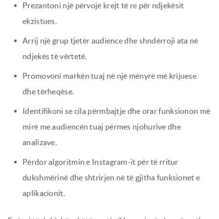
Prezantoni një përvojë krejt të re për ndjekësit
ekzistues.
Arrij një grup tjetër audience dhe shndërroji ata në
ndjekës të vërtetë.
Promovoni markën tuaj në një mënyrë më krijuese
dhe tërheqëse.
Identifikoni se cila përmbajtje dhe orar funksionon më
mirë me audiencën tuaj përmes njohurive dhe
analizave.
Përdor algoritmin e Instagram-it për të rritur
dukshmërinë dhe shtrirjen në të gjitha funksionet e
aplikacionit.