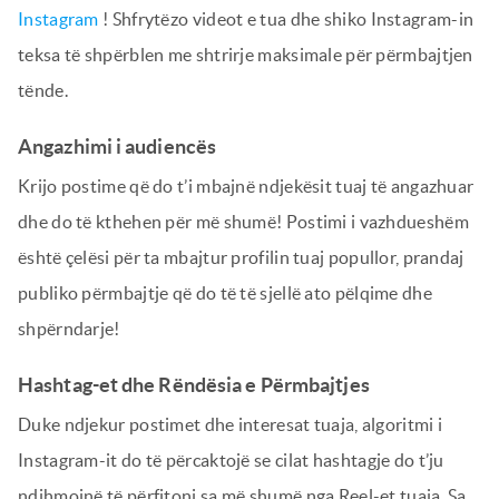
Instagram
! Shfrytëzo videot e tua dhe shiko Instagram-in
teksa të shpërblen me shtrirje maksimale për përmbajtjen
tënde.
Angazhimi i audiencës
Krijo postime që do t’i mbajnë ndjekësit tuaj të angazhuar
dhe do të kthehen për më shumë! Postimi i vazhdueshëm
është çelësi për ta mbajtur profilin tuaj popullor, prandaj
publiko përmbajtje që do të të sjellë ato pëlqime dhe
shpërndarje!
Hashtag-et dhe Rëndësia e Përmbajtjes
Duke ndjekur postimet dhe interesat tuaja, algoritmi i
Instagram-it do të përcaktojë se cilat hashtagje do t’ju
ndihmojnë të përfitoni sa më shumë nga Reel-et tuaja. Sa