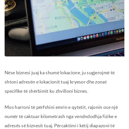
Nëse biznesi juaj ka shumë lokacione, ju sugjerojmë të
shtoni adresën e lokacionit tuaj kryesor dhe zonat
specifike të shërbimit ku zhvilloni biznes.
Mos harroni të përfshini emrin e qytetit, rajonin ose një
numër të caktuar kilometrash nga vendndodhja fizike e
adresës së biznesit tuaj. Përcaktimi i këtij diapazoni të