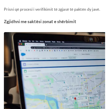
Prisni që procesi i verifikimit të zgjasë të paktën dy javë.
Zgjidhni me saktësi zonat e shërbimit