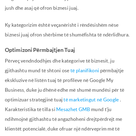
jush dhe asaj që ofron biznesi juaj.
Ky kategorizim është veçanërisht i rëndësishëm nëse
biznesi juaj ofron shërbime të shumëfishta të ndërlidhura.
Optimizoni Përmbajtjen Tuaj
Përveç vendndodhjes dhe kategorive të biznesit, ju
gjithashtu mund të shtoni ose
të planifikoni
përmbajtje
ekskluzive në listën tuaj të profileve në Google My
Business, duke ju dhënë edhe më shumë mundësi për të
optimizuar strategjinë tuaj
të marketingut në Google
.
Karakteristika të tilla si
Mesazhet GMB
mund t’ju
ndihmojnë gjithashtu të angazhoheni drejtpërdrejt me
klientët potencialë, duke ofruar një ndërveprim më të