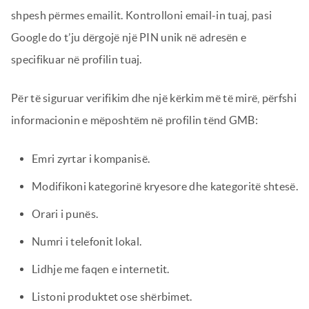
shpesh përmes emailit. Kontrolloni email-in tuaj, pasi
Google do t’ju dërgojë një PIN unik në adresën e
specifikuar në profilin tuaj.
Për të siguruar verifikim dhe një kërkim më të mirë, përfshi
informacionin e mëposhtëm në profilin tënd GMB:
Emri zyrtar i kompanisë.
Modifikoni kategorinë kryesore dhe kategoritë shtesë.
Orari i punës.
Numri i telefonit lokal.
Lidhje me faqen e internetit.
Listoni produktet ose shërbimet.