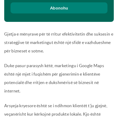
Abonohu
Gjetja e mënyrave për të rritur efektivitetin dhe suksesin e
strategjive të marketingut është një sfidë e vazhdueshme
për bizneset e sotme.
Duke pasur parasysh këtë, marketingu i Google Maps
është një mjet i fuqishëm për gjenerimin e klientëve
potencialë dhe rritjen e dukshmërisë së biznesit në
internet.
Arsyeja kryesore është se i ndihmon klientët t’ju gjejnë,
veçanërisht kur kërkojnë produkte lokale. Kjo është