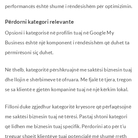
performancës është shumë i rëndësishëm për optimizimin.
Përdorni kategori relevante
Opsioni i kategorisë në profilin tuaj në Google My
Business është një komponent i rëndësishëm që duhet ta
përmirësoni siç duhet.
Në thelb, kategoritë përshkruajnë me saktësi biznesin tuaj
dhe llojin e shërbimeve të ofruara. Me fjalë të tjera, tregon
se sa klientë e gjetën kompaninë tuaj në një kërkim lokal.
Filloni duke zgjedhur kategoritë kryesore që përfaqësojnë
me saktësi biznesin tuaj në tërësi. Pastaj shtoni kategori
që lidhen me biznesin tuaj specifik. Përdorini ato për t’u
treguar shpejt klientëve tuaj potencialë më shumë rreth