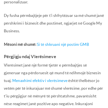
personalizuar.
Dy fusha përmbajtjeje për t’i shfrytëzuar sa më shumë janë
përshkrimi i biznesit dhe postimet, ngjarjet në Google My
Business.
Mësoni më shumë:
Si të shkruani një postim GMB
Përgjigju ndaj Vlerësimeve
Vlerësimet janë një formë tjetër e përmbajtjes së
gjeneruar nga përdoruesit që mund të ndihmojë biznesin
tuaj.
Menaxhimi efektiv i vlerësimeve
është thelbësor jo
vetëm për të inkurajuar më shumë vlerësime, por edhe për
t’iu përgjigjur në mënyrë të përshtatshme, pavarësisht
nëse reagimet janë pozitive apo negative. Inkurajoni