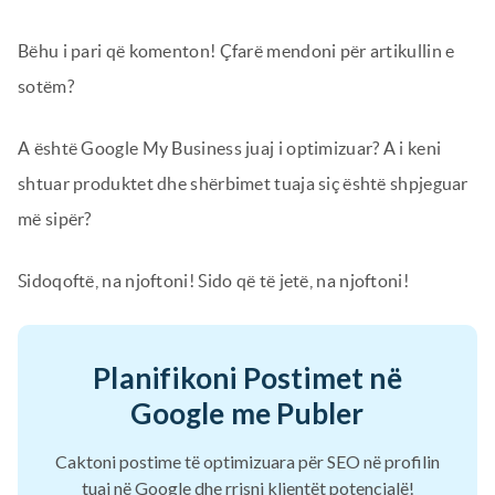
Bëhu i pari që komenton! Çfarë mendoni për artikullin e
sotëm?
A është Google My Business juaj i optimizuar? A i keni
shtuar produktet dhe shërbimet tuaja siç është shpjeguar
më sipër?
Sidoqoftë, na njoftoni! Sido që të jetë, na njoftoni!
Planifikoni Postimet në
Google me Publer
Caktoni postime të optimizuara për SEO në profilin
tuaj në Google dhe rrisni klientët potencialë!