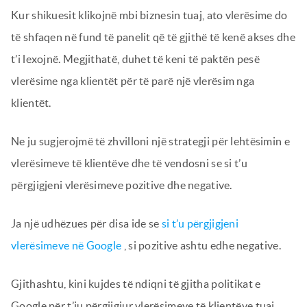
Kur shikuesit klikojnë mbi biznesin tuaj, ato vlerësime do
të shfaqen në fund të panelit që të gjithë të kenë akses dhe
t’i lexojnë. Megjithatë, duhet të keni të paktën pesë
vlerësime nga klientët për të parë një vlerësim nga
klientët.
Ne ju sugjerojmë të zhvilloni një strategji për lehtësimin e
vlerësimeve të klientëve dhe të vendosni se si t’u
përgjigjeni vlerësimeve pozitive dhe negative.
Ja një udhëzues për disa ide se
si t’u përgjigjeni
vlerësimeve në Google
, si pozitive ashtu edhe negative.
Gjithashtu, kini kujdes të ndiqni të gjitha politikat e
Google për t’iu përgjigjur vlerësimeve të klientëve tuaj.