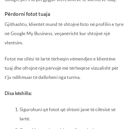
Përdorni fotot tuaja
Gjithashtu, klientët mund të shtojnë foto në profilin e tyre
në Google My Business, veçanërisht kur shtojnë një
vlerësim.
Fotot me cilësi të lartë tërheqin vëmendjen e klientëve
tuaj dhe ofrojnë një përvojë më tërheqëse vizualisht për
t’ju ndihmuar të dalloheni nga turma.
Disa këshilla:
Sigurohuni që fotot që shtoni janë të cilësisë së
lartë.