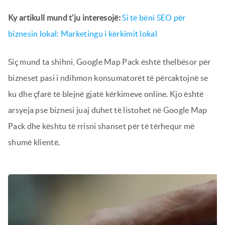
Ky artikull mund t’ju interesojë:
Si të bëni SEO për
biznesin lokal: Marketingu i kërkimit lokal
Siç mund ta shihni, Google Map Pack është thelbësor për
bizneset pasi i ndihmon konsumatorët të përcaktojnë se
ku dhe çfarë të blejnë gjatë kërkimeve online. Kjo është
arsyeja pse biznesi juaj duhet të listohet në Google Map
Pack dhe kështu të rrisni shanset për të tërhequr më
shumë klientë.