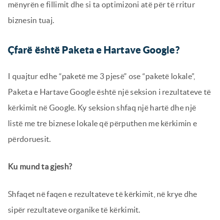
mënyrën e fillimit dhe si ta optimizoni atë për të rritur
biznesin tuaj.
Çfarë është Paketa e Hartave Google?
I quajtur edhe “paketë me 3 pjesë” ose “paketë lokale”,
Paketa e Hartave Google është një seksion i rezultateve të
kërkimit në Google. Ky seksion shfaq një hartë dhe një
listë me tre biznese lokale që përputhen me kërkimin e
përdoruesit.
Ku mund ta gjesh?
Shfaqet në faqen e rezultateve të kërkimit, në krye dhe
sipër rezultateve organike të kërkimit.