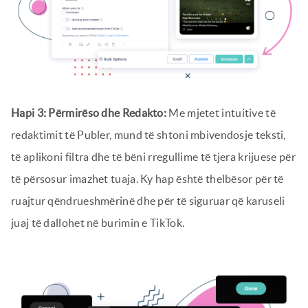
Hapi 3: Përmirëso dhe Redakto:
Me mjetet intuitive të
redaktimit të Publer, mund të shtoni mbivendosje teksti,
të aplikoni filtra dhe të bëni rregullime të tjera krijuese për
të përsosur imazhet tuaja. Ky hap është thelbësor për të
ruajtur qëndrueshmërinë dhe për të siguruar që karuseli
juaj të dallohet në burimin e TikTok.