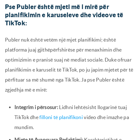
Pse Publer është mjeti më i mirë për
planifikimin e karuseleve dhe videove të
TikTok:
Publer nuk është vetëm një mjet planifikimi; është
platforma juaj gjithëpërfshirëse për menaxhimin dhe
optimizimin e pranisë suaj në mediat sociale. Duke ofruar
planifikimin e karuselit të TikTok, po ju japim mjetet për të
përfituar sa më shumë nga TikTok. Ja pse Publer është
zgjedhja më e mirë:
Integrim i përsosur:
Lidhni lehtësisht llogarinë tuaj
TikTok dhe
filloni të planifikoni
video dhe imazhe pa
mundim.
Mjete të Avancuara Redaktimi:
Karakteristikat e