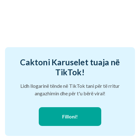
Caktoni Karuselet tuaja në
TikTok!
Lidh llogarinë tënde në TikTok tani për të rritur
angazhimin dhe për t'u bërë viral!
Filloni!