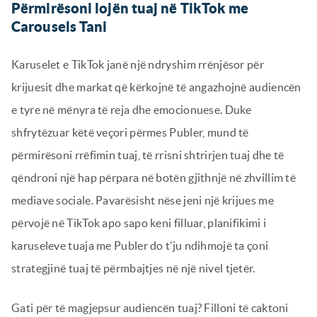
Përmirësoni lojën tuaj në TikTok me
Carousels Tani
Karuselet e TikTok janë një ndryshim rrënjësor për
krijuesit dhe markat që kërkojnë të angazhojnë audiencën
e tyre në mënyra të reja dhe emocionuese. Duke
shfrytëzuar këtë veçori përmes Publer, mund të
përmirësoni rrëfimin tuaj, të rrisni shtrirjen tuaj dhe të
qëndroni një hap përpara në botën gjithnjë në zhvillim të
mediave sociale. Pavarësisht nëse jeni një krijues me
përvojë në TikTok apo sapo keni filluar, planifikimi i
karuseleve tuaja me Publer do t’ju ndihmojë ta çoni
strategjinë tuaj të përmbajtjes në një nivel tjetër.
Gati për të magjepsur audiencën tuaj? Filloni të caktoni