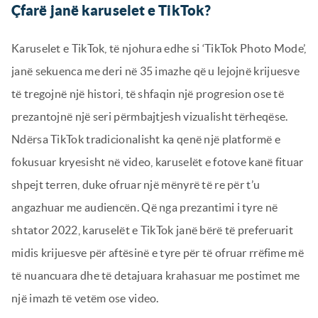
Çfarë janë karuselet e TikTok?
Karuselet e TikTok, të njohura edhe si ‘TikTok Photo Mode’,
janë sekuenca me deri në 35 imazhe që u lejojnë krijuesve
të tregojnë një histori, të shfaqin një progresion ose të
prezantojnë një seri përmbajtjesh vizualisht tërheqëse.
Ndërsa TikTok tradicionalisht ka qenë një platformë e
fokusuar kryesisht në video, karuselët e fotove kanë fituar
shpejt terren, duke ofruar një mënyrë të re për t’u
angazhuar me audiencën. Që nga prezantimi i tyre në
shtator 2022, karuselët e TikTok janë bërë të preferuarit
midis krijuesve për aftësinë e tyre për të ofruar rrëfime më
të nuancuara dhe të detajuara krahasuar me postimet me
një imazh të vetëm ose video.