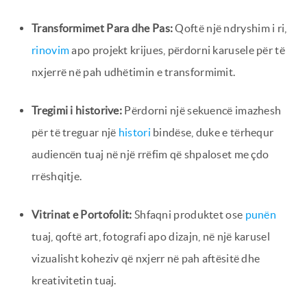
Transformimet Para dhe Pas:
Qoftë një ndryshim i ri,
rinovim
apo projekt krijues, përdorni karusele për të
nxjerrë në pah udhëtimin e transformimit.
Tregimi i historive:
Përdorni një sekuencë imazhesh
për të treguar një
histori
bindëse, duke e tërhequr
audiencën tuaj në një rrëfim që shpaloset me çdo
rrëshqitje.
Vitrinat e Portofolit:
Shfaqni produktet ose
punën
tuaj, qoftë art, fotografi apo dizajn, në një karusel
vizualisht koheziv që nxjerr në pah aftësitë dhe
kreativitetin tuaj.