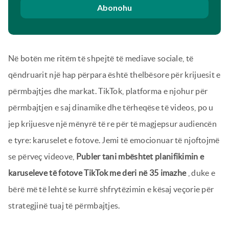
Abonohu
Në botën me ritëm të shpejtë të mediave sociale, të
qëndruarit një hap përpara është thelbësore për krijuesit e
përmbajtjes dhe markat. TikTok, platforma e njohur për
përmbajtjen e saj dinamike dhe tërheqëse të videos, po u
jep krijuesve një mënyrë të re për të magjepsur audiencën
e tyre: karuselet e fotove. Jemi të emocionuar të njoftojmë
se përveç videove,
Publer tani mbështet planifikimin e
karuseleve të fotove TikTok me deri në 35 imazhe
, duke e
bërë më të lehtë se kurrë shfrytëzimin e kësaj veçorie për
strategjinë tuaj të përmbajtjes.