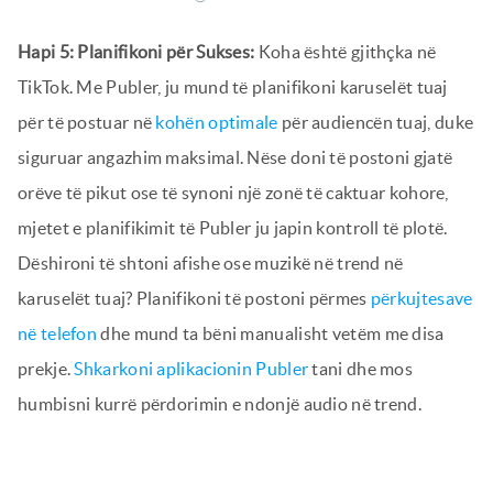
Hapi 5: Planifikoni për Sukses:
Koha është gjithçka në
TikTok. Me Publer, ju mund të planifikoni karuselët tuaj
për të postuar në
kohën optimale
për audiencën tuaj, duke
siguruar angazhim maksimal. Nëse doni të postoni gjatë
orëve të pikut ose të synoni një zonë të caktuar kohore,
mjetet e planifikimit të Publer ju japin kontroll të plotë.
Dëshironi të shtoni afishe ose muzikë në trend në
karuselët tuaj? Planifikoni të postoni përmes
përkujtesave
në telefon
dhe mund ta bëni manualisht vetëm me disa
prekje.
Shkarkoni aplikacionin Publer
tani dhe mos
humbisni kurrë përdorimin e ndonjë audio në trend.