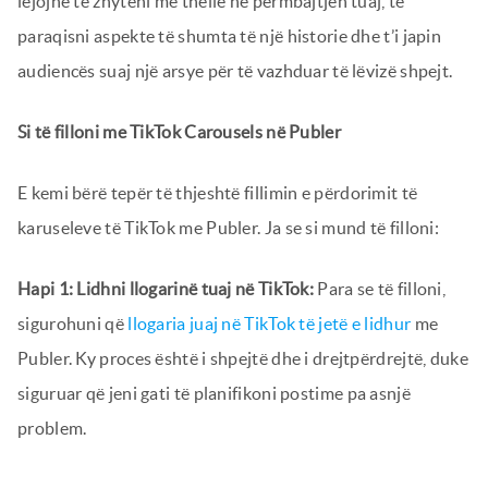
lejojnë të zhyteni më thellë në përmbajtjen tuaj, të
paraqisni aspekte të shumta të një historie dhe t’i japin
audiencës suaj një arsye për të vazhduar të lëvizë shpejt.
Si të filloni me TikTok Carousels në Publer
E kemi bërë tepër të thjeshtë fillimin e përdorimit të
karuseleve të TikTok me Publer. Ja se si mund të filloni:
Hapi 1: Lidhni llogarinë tuaj në TikTok:
Para se të filloni,
sigurohuni që
llogaria juaj në TikTok të jetë e lidhur
me
Publer. Ky proces është i shpejtë dhe i drejtpërdrejtë, duke
siguruar që jeni gati të planifikoni postime pa asnjë
problem.