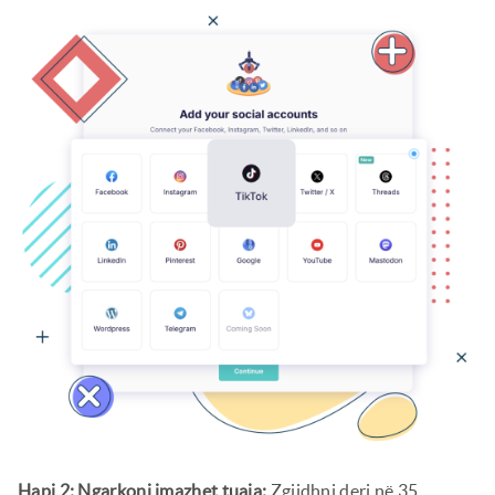
Hapi 2: Ngarkoni imazhet tuaja:
Zgjidhni deri në 35