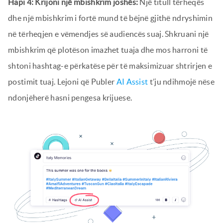
Hapi 4: Krijoni një mbishkrim joshës:
Një titull tërheqës
dhe një mbishkrim i fortë mund të bëjnë gjithë ndryshimin
në tërheqjen e vëmendjes së audiencës suaj. Shkruani një
mbishkrim që plotëson imazhet tuaja dhe mos harroni të
shtoni hashtag-e përkatëse për të maksimizuar shtrirjen e
postimit tuaj. Lejoni që Publer
AI Assist
t’ju ndihmojë nëse
ndonjëherë hasni pengesa krijuese.