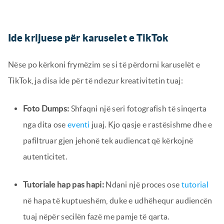
Ide krijuese për karuselet e TikTok
Nëse po kërkoni frymëzim se si të përdorni karuselët e
TikTok, ja disa ide për të ndezur kreativitetin tuaj:
Foto Dumps:
Shfaqni një seri fotografish të sinqerta
nga dita ose
eventi
juaj. Kjo qasje e rastësishme dhe e
pafiltruar gjen jehonë tek audiencat që kërkojnë
autenticitet.
Tutoriale hap pas hapi:
Ndani një proces ose
tutorial
në hapa të kuptueshëm, duke e udhëhequr audiencën
tuaj nëpër secilën fazë me pamje të qarta.