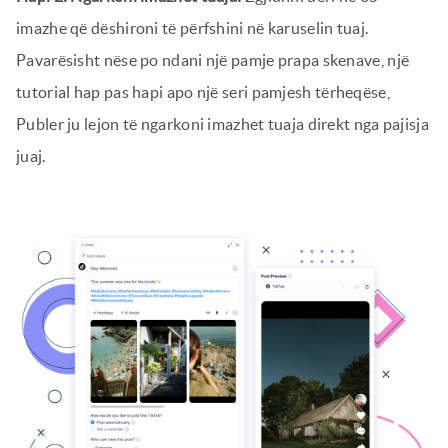
imazhe që dëshironi të përfshini në karuselin tuaj.
Pavarësisht nëse po ndani një pamje prapa skenave, një
tutorial hap pas hapi apo një seri pamjesh tërheqëse,
Publer ju lejon të ngarkoni imazhet tuaja direkt nga pajisja
juaj.