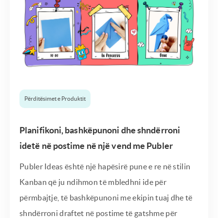
Përditësimet e Produktit
Planifikoni, bashkëpunoni dhe shndërroni
idetë në postime në një vend me Publer
Publer Ideas është një hapësirë ​​pune e re në stilin
Kanban që ju ndihmon të mbledhni ide për
përmbajtje, të bashkëpunoni me ekipin tuaj dhe të
shndërroni draftet në postime të gatshme për