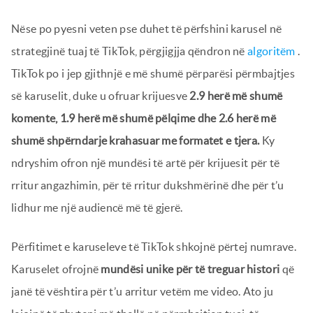
Nëse po pyesni veten pse duhet të përfshini karusel në
strategjinë tuaj të TikTok, përgjigjja qëndron në
algoritëm
.
TikTok po i jep gjithnjë e më shumë përparësi përmbajtjes
së karuselit, duke u ofruar krijuesve
2.9 herë më shumë
komente, 1.9 herë më shumë pëlqime dhe 2.6 herë më
shumë shpërndarje krahasuar me formatet e tjera.
Ky
ndryshim ofron një mundësi të artë për krijuesit për të
rritur angazhimin, për të rritur dukshmërinë dhe për t’u
lidhur me një audiencë më të gjerë.
Përfitimet e karuseleve të TikTok shkojnë përtej numrave.
Karuselet ofrojnë
mundësi unike për të treguar histori
që
janë të vështira për t’u arritur vetëm me video. Ato ju