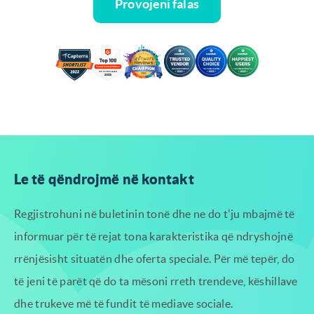
Provojeni falas
Le të qëndrojmë në kontakt
Regjistrohuni në buletinin tonë dhe ne do t'ju mbajmë të
informuar për të rejat tona
karakteristika që ndryshojnë
rrënjësisht situatën dhe oferta speciale. Për më tepër, do
të jeni të parët që do ta mësoni
rreth trendeve, këshillave
dhe trukeve më të fundit të mediave sociale.