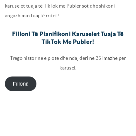
karuselet tuaja të TikTok me Publer sot dhe shikoni
angazhimin tuaj të rritet!
Filloni Të Planifikoni Karuselet Tuaja Të
TikTok Me Publer!
Trego historinë e plotë dhe ndaj deri në 35 imazhe për
karusel.
Filloni!