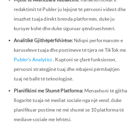
redaktimit të Publer ju lejojnë të përsosni videot dhe
imazhet tuaja direkt brenda platformës, duke ju
kursyer kohë dhe duke siguruar qëndrueshmëri.
Analitikë Gjithëpërfshirëse:
Ndiqni performancën e
karuseleve tuaja dhe postimeve të tjera në TikTok me
Publer’s Analytics
. Kuptoni se çfarë funksionon,
përsosni strategjinë tuaj dhe mbajeni përmbajtjen
tuaj në ballë të teknologjisë.
Planifikimi me Shumë Platforma:
Menaxhoni të gjitha
llogaritë tuaja në mediat sociale nga një vend, duke
planifikuar postime në më shumë se 10 platforma të
mediave sociale me lehtësi.