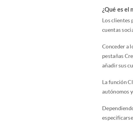
¿Qué es el 
Los clientes 
cuentas socia
Conceder a l
pestañas Crea
añadir sus cu
La función Cl
autónomos y 
Dependiendo 
especificarse