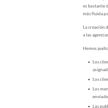
es bastante d
más fluida p
La creación d
a las agencia
Hemos podido
Los clie
asignad
Los clie
Los men
enviado
Las pub