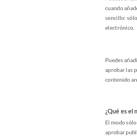
cuando añad
sencillo: sól
electrónico.
Puedes añadir
aprobar las 
contenido an
¿Qué es el 
El modo sólo 
aprobar publi