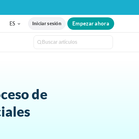
ES
Empezar ahora
Iniciar sesión
oceso de
iales