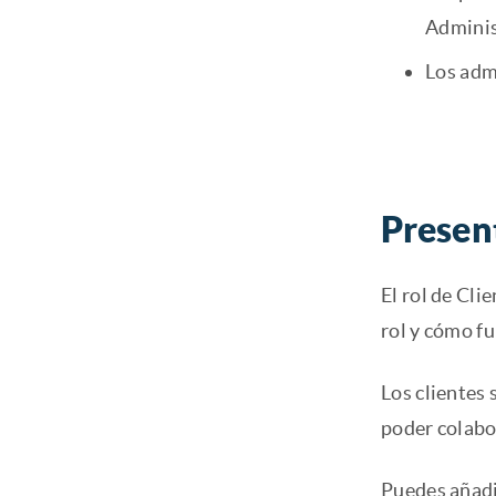
Adminis
Los admi
Presen
El rol de Cli
rol y cómo f
Los clientes
poder colabor
Puedes añadi