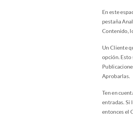
En este espac
pestaña Analí
Contenido, l
Un Cliente q
opción. Esto
Publicacione
Aprobarlas.
Ten en cuenta
entradas. Si 
entonces el 