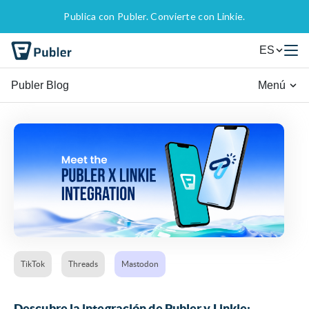
Publica con Publer. Convierte con Linkie.
ES
Publer Blog
Menú
TikTok
Threads
Mastodon
Descubre la integración de Publer y Linkie: