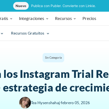
Nuevo
Publica con Publer. Convierte con Linkie.
ratis
Integraciones
Recursos
Precios
Recursos Gratuitos
Sin Categoría
 los Instagram Trial Re
 estrategia de crecimi
Tea Hysenshahaj
∙
febrero 05, 2026