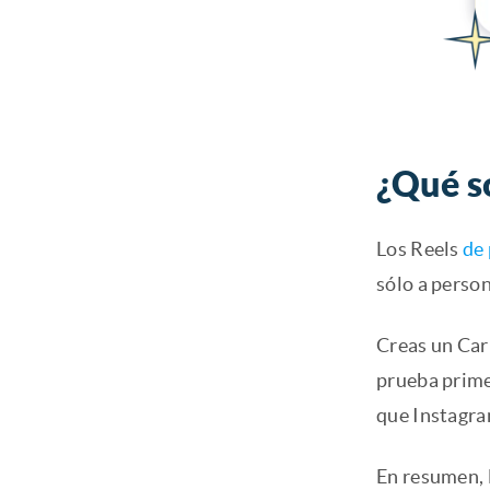
¿Qué s
Los Reels
de
sólo a person
Creas un Car
prueba prime
que Instagra
En resumen, l