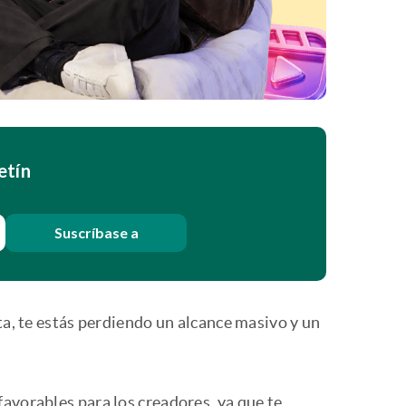
etín
Suscríbase a
ta, te estás perdiendo un alcance masivo y un
avorables para los creadores, ya que te