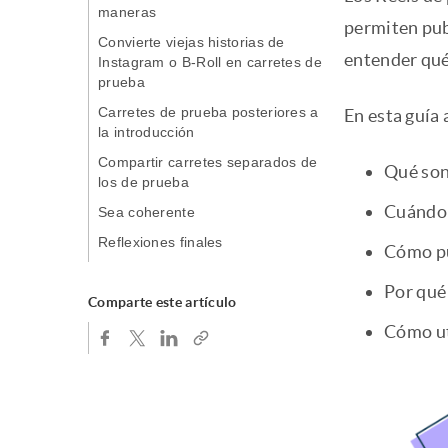
maneras
permiten pub
Convierte viejas historias de
entender qué
Instagram o B-Roll en carretes de
prueba
Carretes de prueba posteriores a
En esta guía
la introducción
Compartir carretes separados de
Qué son
los de prueba
Cuándo 
Sea coherente
Reflexiones finales
Cómo pub
Por qué
Comparte este artículo
Cómo ut