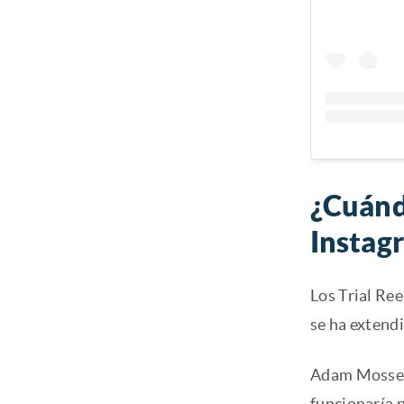
¿Cuándo
Instag
Los Trial Ree
se ha extend
Adam Mosseri
funcionaría p