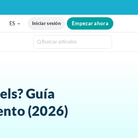
ES
Empezar ahora
Iniciar sesión
els? Guía
ento (2026)