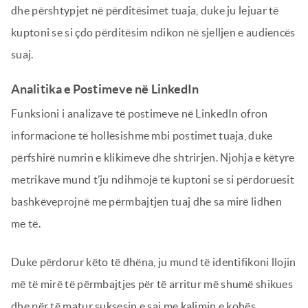
dhe përshtypjet në përditësimet tuaja, duke ju lejuar të
kuptoni se si çdo përditësim ndikon në sjelljen e audiencës
suaj.
Analitika e Postimeve në LinkedIn
Funksioni i analizave të postimeve në LinkedIn ofron
informacione të hollësishme mbi postimet tuaja, duke
përfshirë numrin e klikimeve dhe shtrirjen. Njohja e këtyre
metrikave mund t’ju ndihmojë të kuptoni se si përdoruesit
bashkëveprojnë me përmbajtjen tuaj dhe sa mirë lidhen
me të.
Duke përdorur këto të dhëna, ju mund të identifikoni llojin
më të mirë të përmbajtjes për të arritur më shumë shikues
dhe për të matur suksesin e saj me kalimin e kohës.