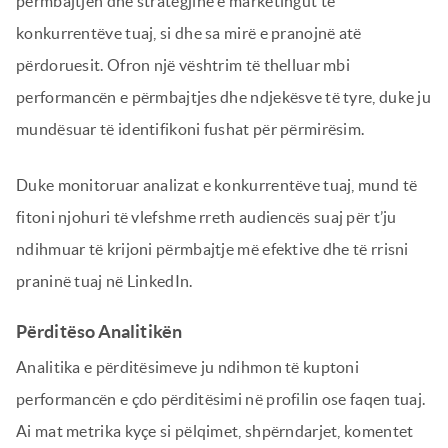
përmbajtjen dhe strategjinë e marketingut të
konkurrentëve tuaj, si dhe sa mirë e pranojnë atë
përdoruesit. Ofron një vështrim të thelluar mbi
performancën e përmbajtjes dhe ndjekësve të tyre, duke ju
mundësuar të identifikoni fushat për përmirësim.
Duke monitoruar analizat e konkurrentëve tuaj, mund të
fitoni njohuri të vlefshme rreth audiencës suaj për t’ju
ndihmuar të krijoni përmbajtje më efektive dhe të rrisni
praninë tuaj në LinkedIn.
Përditëso Analitikën
Analitika e përditësimeve ju ndihmon të kuptoni
performancën e çdo përditësimi në profilin ose faqen tuaj.
Ai mat metrika kyçe si pëlqimet, shpërndarjet, komentet