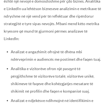
është një nevojë e domosdoshme për çdo biznes. Analitika
e LinkedIn ua lehtëson bizneseve analizimin e metrikave të
ndryshme në një vend për të reflektuar dhe ripërdorur
strategjitë e tyre sipas nevojës. Mbani mend këto metrika
kryesore që mund të gjurmoni përmes analizave të
LinkedIn:
Analizat e angazhimit ofrojnë të dhëna mbi
ndërveprimin e audiencës me postimet dhe faqen tuaj.
Analitika e vizitorëve ofron një pasqyrë të
përgjithshme të vizitorëve totalë, vizitorëve unikë,
shikimeve të faqeve dhe kohëzgjatjes mesatare të
shikimit në profilin dhe faqen e kompanisë suaj.
Analizat e ndjekësve ndihmojnë në identifikimin e