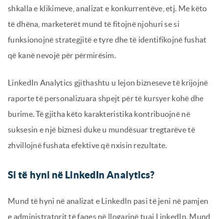
shkalla e klikimeve, analizat e konkurrentëve, etj. Me këto
të dhëna, marketerët mund të fitojnë njohuri se si
funksionojnë strategjitë e tyre dhe të identifikojnë fushat
që kanë nevojë për përmirësim.
LinkedIn Analytics gjithashtu u lejon bizneseve të krijojnë
raporte të personalizuara shpejt për të kursyer kohë dhe
burime. Të gjitha këto karakteristika kontribuojnë në
suksesin e një biznesi duke u mundësuar tregtarëve të
zhvillojnë fushata efektive që nxisin rezultate.
Si të hyni në LinkedIn Analytics?
Mund të hyni në analizat e LinkedIn pasi të jeni në pamjen
e administratorit të faqes në llogarinë tuaj LinkedIn. Mund