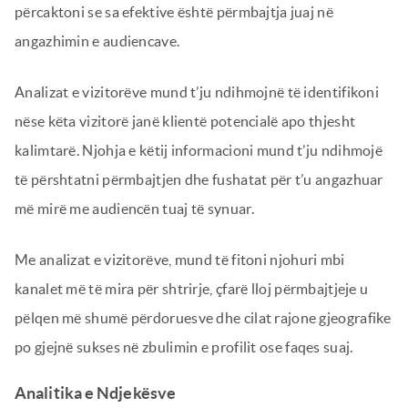
përcaktoni se sa efektive është përmbajtja juaj në
angazhimin e audiencave.
Analizat e vizitorëve mund t’ju ndihmojnë të identifikoni
nëse këta vizitorë janë klientë potencialë apo thjesht
kalimtarë. Njohja e këtij informacioni mund t’ju ndihmojë
të përshtatni përmbajtjen dhe fushatat për t’u angazhuar
më mirë me audiencën tuaj të synuar.
Me analizat e vizitorëve, mund të fitoni njohuri mbi
kanalet më të mira për shtrirje, çfarë lloj përmbajtjeje u
pëlqen më shumë përdoruesve dhe cilat rajone gjeografike
po gjejnë sukses në zbulimin e profilit ose faqes suaj.
Analitika e Ndjekësve