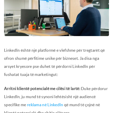
LinkedIn është një platformë e vlefshme për tregtarët që
ofron shumë përfitime unike për bizneset. Ja disa nga
arsyet kryesore pse duhet të përdorni LinkedIn për
fushatat tuaja të marketingut:
Arritni klientë potencialë me cilësi të lartë:
Duke përdorur
LinkedIn, ju mund të synoni lehtësisht një audiencë
specifike me
reklama në LinkedIn
që mund të çojnë në
klientë potencialë dhe shitje cilësore.