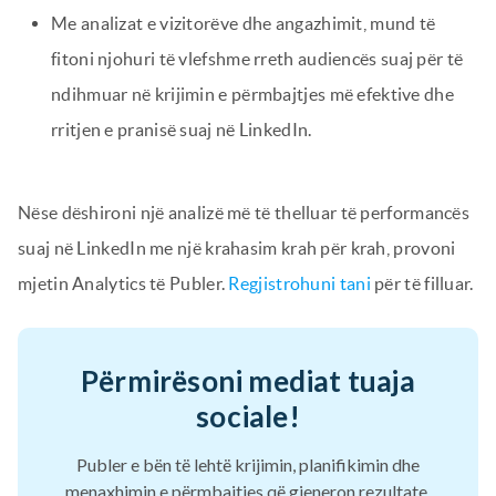
Me analizat e vizitorëve dhe angazhimit, mund të
fitoni njohuri të vlefshme rreth audiencës suaj për të
ndihmuar në krijimin e përmbajtjes më efektive dhe
rritjen e pranisë suaj në LinkedIn.
Nëse dëshironi një analizë më të thelluar të performancës
suaj në LinkedIn me një krahasim krah për krah, provoni
mjetin Analytics të Publer.
Regjistrohuni tani
për të filluar.
Përmirësoni mediat tuaja
sociale!
Publer e bën të lehtë krijimin, planifikimin dhe
menaxhimin e përmbajtjes që gjeneron rezultate.