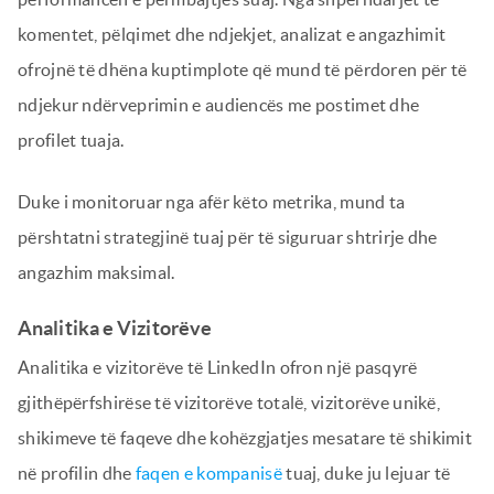
komentet, pëlqimet dhe ndjekjet, analizat e angazhimit
ofrojnë të dhëna kuptimplote që mund të përdoren për të
ndjekur ndërveprimin e audiencës me postimet dhe
profilet tuaja.
Duke i monitoruar nga afër këto metrika, mund ta
përshtatni strategjinë tuaj për të siguruar shtrirje dhe
angazhim maksimal.
Analitika e Vizitorëve
Analitika e vizitorëve të LinkedIn ofron një pasqyrë
gjithëpërfshirëse të vizitorëve totalë, vizitorëve unikë,
shikimeve të faqeve dhe kohëzgjatjes mesatare të shikimit
në profilin dhe
faqen e kompanisë
tuaj, duke ju lejuar të