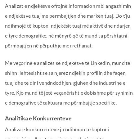
Analizat e ndjekësve ofrojnë informacion mbi angazhimin
e ndjekësve tuaj me përmbajtjen dhe markën tuaj. Do t’ju
ndihmojë të kuptoni ndjekësit tuaj më aktivë dhe ndarjen
e tyre demografike, në mënyrë që të mund ta përshtatni
përmbajtjen në përputhje me rrethanat.
Me veçorinë e analizës së ndjekësve të LinkedIn, mund të
shihni lehtësisht se sa njerëz ndjekin profilin dhe faqen
tuaj dhe të dini vendndodhjen, gjuhën dhe industrinë e
tyre. Kjo mund të jetë veçanërisht e dobishme për synimin
e demografive të caktuara me përmbajtje specifike.
Analitika e Konkurrentëve
Analiza e konkurrentëve ju ndihmon të kuptoni