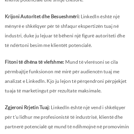
Krijoni Autoritet dhe Besueshmëri:
LinkedIn është një
mënyrë e shkëlqyer për të shfaqur ekspertizën tuaj në
industri, duke ju lejuar të bëheni një figurë autoriteti dhe
të ndërtoni besim me klientët potencialë.
Fitoni të dhëna të vlefshme:
Mund të vlerësoni se cila
përmbajtje funksionon më mirë për audiencën tuaj me
analizat e LinkedIn. Kjo ju lejon të përqendroni përpjekjet
tuaja të marketingut për rezultate maksimale.
Zgjeroni Rrjetin Tuaj:
LinkedIn është një vend i shkëlqyer
për t’u lidhur me profesionistë të industrisë, klientë dhe
partnerë potencialë që mund të ndihmojnë në promovimin