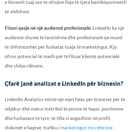
e biznesit tuaj ose të ofrojnë lloje të tjera bashkëpunimesh
të vlefshme.
Fitoni qasje në një audiencë profesionale:
LinkedIn ka një
audiencë shumë të larmishme dhe profesionale që mund
të shfrytëzohet për fushatat tuaja të marketingut. Kjo
ofron potencial të madh për të fituar klientë potencialë
dhe shitje cilësore.
Çfarë janë analizat e LinkedIn për biznesin?
LinkedIn Analytics është një mjet falas për bizneset për të
ndjekur dhe matur metrikat kryesore të faqes, postimeve
dhe fushatave të tyre, të tilla si angazhimi në profil,
shikimet e faqeve, trafiku i
marketingut me referime
,