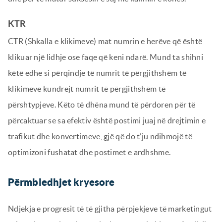
KTR
CTR (Shkalla e klikimeve) mat numrin e herëve që është
klikuar një lidhje ose faqe që keni ndarë. Mund ta shihni
këtë edhe si përqindje të numrit të përgjithshëm të
klikimeve kundrejt numrit të përgjithshëm të
përshtypjeve. Këto të dhëna mund të përdoren për të
përcaktuar se sa efektiv është postimi juaj në drejtimin e
trafikut dhe konvertimeve, gjë që do t’ju ndihmojë të
optimizoni fushatat dhe postimet e ardhshme.
Përmbledhjet kryesore
Ndjekja e progresit të të gjitha përpjekjeve të marketingut