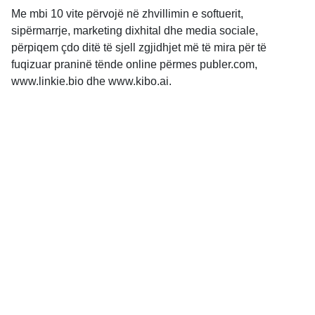
Me mbi 10 vite përvojë në zhvillimin e softuerit,
sipërmarrje, marketing dixhital dhe media sociale,
përpiqem çdo ditë të sjell zgjidhjet më të mira për të
fuqizuar praninë tënde online përmes publer.com,
www.linkie.bio dhe www.kibo.ai.