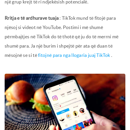
një grup krejt të ri ndjekësish potencialë.
Rritja e të ardhurave tuaja
: TikTok mund të fitojë para
njësoj si videot në YouTube. Postimi i më shumë
përmbajtjes në TikTok do të thotë që ju do të merrni më
shumë para. Ja një burim i shpejtë për ata që duan të
mësojnë se si të
fitojnë para nga llogaria juaj TikTok
.