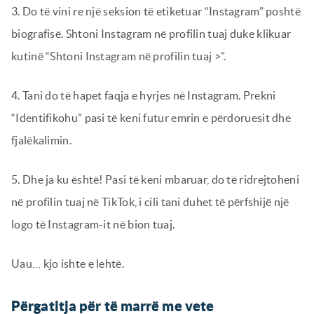
3. Do të vini re një seksion të etiketuar “Instagram” poshtë
biografisë. Shtoni Instagram në profilin tuaj duke klikuar
kutinë “Shtoni Instagram në profilin tuaj >”.
4. Tani do të hapet faqja e hyrjes në Instagram. Prekni
“Identifikohu” pasi të keni futur emrin e përdoruesit dhe
fjalëkalimin.
5. Dhe ja ku është! Pasi të keni mbaruar, do të ridrejtoheni
në profilin tuaj në TikTok, i cili tani duhet të përfshijë një
logo të Instagram-it në bion tuaj.
Uau… kjo ishte e lehtë.
Përgatitja për të marrë me vete