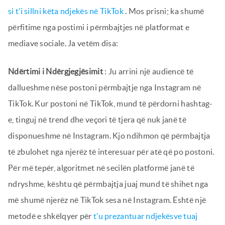
si t’i sillni këta ndjekës në TikTok
. Mos prisni; ka shumë
përfitime nga postimi i përmbajtjes në platformat e
mediave sociale. Ja vetëm disa:
Ndërtimi i Ndërgjegjësimit
: Ju arrini një audiencë të
dallueshme nëse postoni përmbajtje nga Instagram në
TikTok. Kur postoni në TikTok, mund të përdorni hashtag-
e, tinguj në trend dhe veçori të tjera që nuk janë të
disponueshme në Instagram. Kjo ndihmon që përmbajtja
të zbulohet nga njerëz të interesuar për atë që po postoni.
Për më tepër, algoritmet në secilën platformë janë të
ndryshme, kështu që përmbajtja juaj mund të shihet nga
më shumë njerëz në TikTok sesa në Instagram. Është një
metodë e shkëlqyer për
t’u prezantuar ndjekësve tuaj