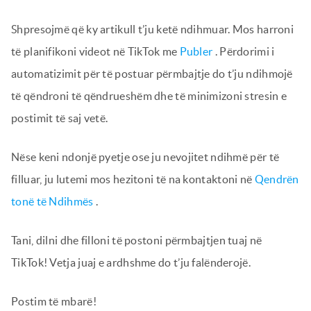
Shpresojmë që ky artikull t’ju ketë ndihmuar. Mos harroni
të planifikoni videot në TikTok me
Publer
. Përdorimi i
automatizimit për të postuar përmbajtje do t’ju ndihmojë
të qëndroni të qëndrueshëm dhe të minimizoni stresin e
postimit të saj vetë.
Nëse keni ndonjë pyetje ose ju nevojitet ndihmë për të
filluar, ju lutemi mos hezitoni të na kontaktoni në
Qendrën
tonë të Ndihmës
.
Tani, dilni dhe filloni të postoni përmbajtjen tuaj në
TikTok! Vetja juaj e ardhshme do t’ju falënderojë.
Postim të mbarë!