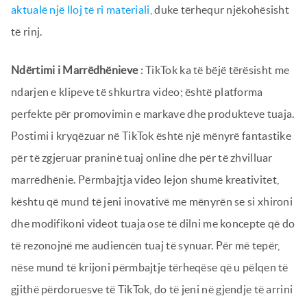
aktualë një lloj të ri materiali,
duke tërhequr njëkohësisht
të rinj.
Ndërtimi i Marrëdhënieve
: TikTok ka të bëjë tërësisht me
ndarjen e klipeve të shkurtra video; është platforma
perfekte për promovimin e markave dhe produkteve tuaja.
Postimi i kryqëzuar në TikTok është një mënyrë fantastike
për të zgjeruar praninë tuaj online dhe për të zhvilluar
marrëdhënie. Përmbajtja video lejon shumë kreativitet,
kështu që mund të jeni inovativë me mënyrën se si xhironi
dhe modifikoni videot tuaja ose të dilni me koncepte që do
të rezonojnë me audiencën tuaj të synuar. Për më tepër,
nëse mund të krijoni përmbajtje tërheqëse që u pëlqen të
gjithë përdoruesve të TikTok, do të jeni në gjendje të arrini