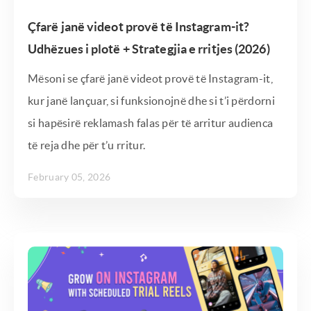
Çfarë janë videot provë të Instagram-it?
Udhëzues i plotë + Strategjia e rritjes (2026)
Mësoni se çfarë janë videot provë të Instagram-it,
kur janë lançuar, si funksionojnë dhe si t’i përdorni
si hapësirë ​​reklamash falas për të arritur audienca
të reja dhe për t’u rritur.
February 05, 2026