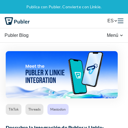
Publica con Publer. Convierte con Linkie.
ES
Publer Blog
Menú
TikTok
Threads
Mastodon
Descubre la integración de Publer y Linkie: