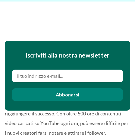
Iscriviti alla nostra newsletter
I consigli di YouTube sono strategie utili che possono
Abbonarsi
massimizzare i vostri sforzi sulla piattaforma
e aiutarvi a
raggiungere il successo. Con oltre 500 ore di contenuti
video caricati su YouTube ogni ora, può essere difficile per
i nuovi creatori farsi notare e attirare i follower.