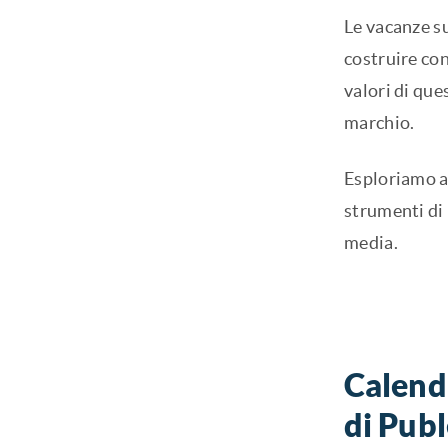
Le vacanze s
costruire con
valori di que
marchio.
Esploriamo al
strumenti di 
media.
Calenda
di Publ