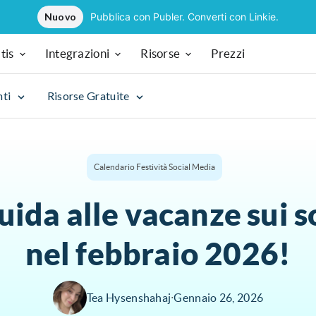
Nuovo
Pubblica con Publer. Converti con Linkie.
tis
Integrazioni
Risorse
Prezzi
nti
Risorse Gratuite
Calendario Festività Social Media
uida alle vacanze sui 
nel febbraio 2026!
Tea Hysenshahaj
∙
Gennaio 26, 2026