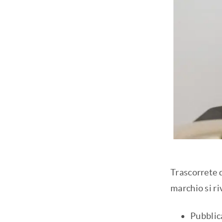
Trascorrete d
marchio si ri
Pubblica