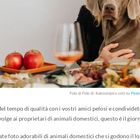
Foto di Foto di: Kaboompics.com su
Pexe
el tempo di qualità con i vostri amici pelosi e condividete
volge ai proprietari di animali domestici, questo è il gior
te foto adorabili di animali domestici che si godono il lo