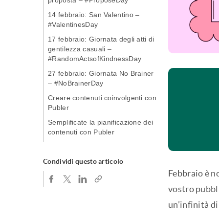
proposta – #ProposeDay
14 febbraio: San Valentino –
#ValentinesDay
17 febbraio: Giornata degli atti di
gentilezza casuali –
#RandomActsofKindnessDay
27 febbraio: Giornata No Brainer
– #NoBrainerDay
Creare contenuti coinvolgenti con
Publer
Semplificate la pianificazione dei
contenuti con Publer
Condividi questo articolo
Febbraio è no
vostro pubbli
un’infinità d