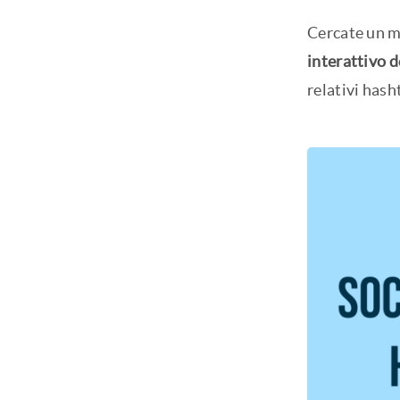
Cercate un mo
interattivo d
relativi hash