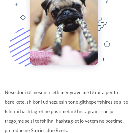
Nëse doni të mësoni rreth mënyrave më të mira për ta
bërë këtë, shikoni udhëzuesin tonë gjithëpërfshirës se si të
fshihni hashtag-et në postimet në Instagram – ne ju
tregojmë se si të fshihni hashtag-et jo vetëm në postime,
por edhe në Stories dhe Reels.