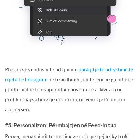
Plus, nëse vendosni të ndiqni një
paraqitje të ndryshme të
rrjetit të Instagram
në të ardhmen, do të jeni në gjendje të
përdorni dhe të rishpërndani postimet e arkivuara në
profilin tuaj sa herë që dëshironi, në vend që t’i postoni
ato përsëri.
#5. Personalizoni Përmbajtjen në Feed-in tuaj
Përveç menaxhimit të postimeve që ju pëlqejnë, ky truk i