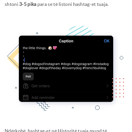
shtoni
3-5 pika
para se të listoni hashtag-et tuaja.
Ndërkohë, hashtag-et në Historitë tuaja mund të