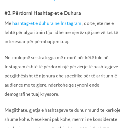
#3. Përdorni Hashtag-et e Duhura
Me
hashtag-et e duhura në Instagram
, do të jetë më e
lehtë për algoritmin t’ju lidhë me njerëz që janë vërtet të
interesuar për përmbajtjen tuaj.
Ne zbulojmë se strategjia më e mirë për këtë hile në
Instagram është të përdorni një përzierje të hashtagjeve
përgjithësisht të njohura dhe specifike për të arritur një
audiencë më të gjerë, ndërkohë që synoni ende
demografinë tuaj kryesore.
Megjithatë, gjetja e hashtagëve të duhur mund të kërkojë
shumë kohë. Nëse keni pak kohë, merrni në konsideratë