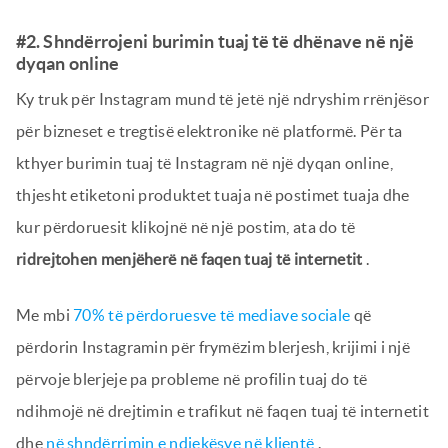
#2. Shndërrojeni burimin tuaj të të dhënave në një
dyqan online
Ky truk për Instagram mund të jetë një ndryshim rrënjësor
për bizneset e tregtisë elektronike në platformë. Për ta
kthyer burimin tuaj të Instagram në një dyqan online,
thjesht etiketoni produktet tuaja në postimet tuaja dhe
kur përdoruesit klikojnë në një postim, ata do të
ridrejtohen menjëherë në faqen tuaj të internetit
.
Me mbi
70% të përdoruesve të mediave sociale
që
përdorin Instagramin për frymëzim blerjesh, krijimi i një
përvoje blerjeje pa probleme në profilin tuaj do të
ndihmojë në drejtimin e trafikut në faqen tuaj të internetit
dhe
në shndërrimin e ndjekësve në klientë
.