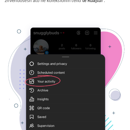
zhvendosësh ato në koleksionin tënd
të Ruajtur
.