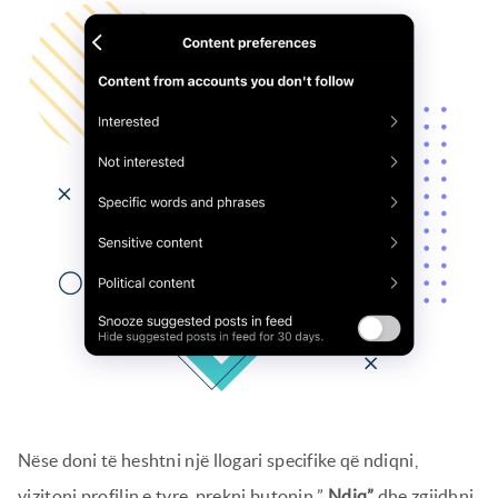
Nëse doni të heshtni një llogari specifike që ndiqni,
vizitoni profilin e tyre, prekni butonin ”
Ndiq”
dhe zgjidhni