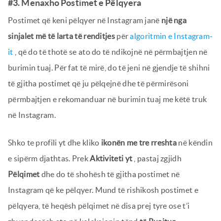
#3. Menaxho Postimet e Pëlqyera
Postimet që keni pëlqyer në Instagram janë
një nga
sinjalet më të larta të renditjes
për
algoritmin e Instagram-
it
, që do të thotë se ato do të ndikojnë në përmbajtjen në
burimin tuaj. Për fat të mirë, do të jeni në gjendje të shihni
të gjitha postimet që ju pëlqejnë dhe të përmirësoni
përmbajtjen e rekomanduar në burimin tuaj me këtë truk
në Instagram.
Shko te profili yt dhe kliko
ikonën me tre rreshta
në këndin
e sipërm djathtas. Prek
Aktiviteti yt
, pastaj zgjidh
Pëlqimet
dhe do të shohësh të gjitha postimet në
Instagram që ke pëlqyer. Mund të rishikosh postimet e
pëlqyera, të heqësh pëlqimet në disa prej tyre ose t’i