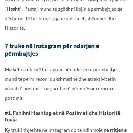
“Hesht”
. Pastaj, mund të zgjidhni llojin e përmbajtjes që
dëshironi të heshtni, siç janë postimet, shënimet dhe
Historitë.
7 truke në Instagram për ndarjen e
përmbajtjes
Me këto truke në Instagram për ndarjen e përmbajtjes,
mund të përmirësoni dukshmërinë dhe atraktivitetin
vizual të postimit tuaj, si dhe të përmirësoni orarin e
postimit.
#1. Fshihni Hashtag-et në Postimet dhe Historitë
tuaja
Ky truk i thjeshtë në Instagram do të ndihmojë
në rritjen e