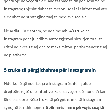
qëndrojë në veçoritë që janë tashmë të disponueshme në
Instagram; thjesht duhet të mësoni se si t’i shfrytëzoni ato
siç duhet në strategjinë tuaj të mediave sociale.
Në artikullin e sotëm, ne ndajmë mbi 40 truke në
Instagram për t’ju ndihmuar të zgjeroni shtrirjen tuaj, të
rritni ndjekësit tuaj dhe të maksimizoni performancën tuaj
në platformë.
5 truke të përgjithshme për Instagramin
Ndërkohë që ndërfaqja e Instagram është mjaft e
drejtpërdrejtë dhe intuitive, ka disa veçori që mund t’i keni
lënë pas dore. Këto truke të përgjithshme të Instagram
synojnë të ndihmojnë
në përmirësimin e përvojës suaj të