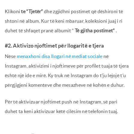
Klikoni
te “Tjetër”
dhe zgjidhni postimet që dëshironi të
shtoni në album. Kur të keni mbaruar, koleksioni juaj i ri
duhet të shfaqet pranë albumit ”
Të gjitha postimet”
.
#2. Aktivizo njoftimet për llogaritë e tjera
Nëse
menaxhoni disa llogari në mediat sociale
në
Instagram, aktivizimi i njoftimeve për profilet tuaja të tjera
është një ide e mirë. Ky truk në Instagram do t’ju lejojë t’u
përgjigjeni komenteve dhe mesazheve në kohën e duhur.
Për të aktivizuar njoftimet push në Instagram, së pari
duhet ta keni aktivizuar këtë cilësim në telefonin tuaj.