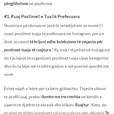
përgjithshme
në platformë.
#1. Ruaj Postimet e Tua të Preferuara
Shumica e përdoruesve janë të vetëdijshëm se mund t’i
ruani postimet tuaja të preferuara në Instagram, por a e
dinit se mund
të krijoni edhe koleksione të veçanta për
postimet tuaja të ruajtura
? Ky truk i thjeshtë në Instagram
do t’ju lejojë të organizoni postimet tuaja sipas kategorisë
dhe do ta bëjë më të lehtë gjetjen e një postimi specifik më
vonë.
Është mjaft e lehtë për ta bërë gjithashtu. Thjesht shkoni
te profili juaj, prekni
ikonën me tre rreshta
në këndin e
sipërm të djathtë të ekranit dhe klikoni
Ruajtur
. Këtu, do
të gjeni të gjitha postimet tuaja të ruajtura nën albumin
Të