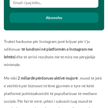
Abonohu
Truket hackuese për Instagram janë krijuar për t’ju
ndihmuar
të lundroni në platformën e Instagram me
lehtësi
dhe të arrini rezultate më të mira me përpjekje
minimale.
Me mbi
2 miliardë përdorues aktivë mujorë
, mund të jetë
e vështirë për bizneset të lënë gjurmën e tyre në këtë
platformë jashtëzakonisht të popullarizuar të mediave
sociale. Për fat të mirë, çelësi i suksesit tuaj mund të