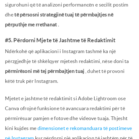
sigurohuni që të analizoni performancën e secilit postim
dhe
të përsosni strategjinë tuaj të përmbajtjes në
përputhje me rrethanat
.
#5. Përdorni Mjete të Jashtme të Redaktimit
Ndërkohë që aplikacioni i Instagram tashmë ka një
përzgjedhje të shkëlqyer mjetesh redaktimi, nëse doni ta
përmirësoni më tej përmbajtjen tuaj
, duhet të provoni
këtë truk për Instagram.
Mjetet e jashtme të redaktimit si Adobe Lightroom ose
Canva ofrojnë funksione të avancuara redaktimi për të
përmirësuar pamjen e fotove dhe videove tuaja. Thjesht
kini kujdes me
dimensionet e rekomanduara të postimeve
në Instagram
kur përdorni një aplikacion të jashtëm për të