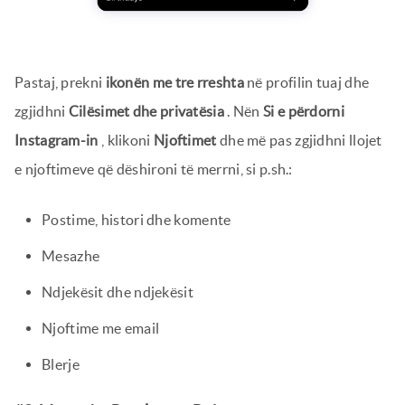
Pastaj, prekni
ikonën me tre rreshta
në profilin tuaj dhe
zgjidhni
Cilësimet dhe privatësia
. Nën
Si e përdorni
Instagram-in
, klikoni
Njoftimet
dhe më pas zgjidhni llojet
e njoftimeve që dëshironi të merrni, si p.sh.:
Postime, histori dhe komente
Mesazhe
Ndjekësit dhe ndjekësit
Njoftime me email
Blerje