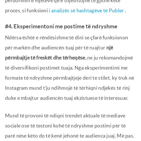
përdorimin e mjeteve që e thjeshtojnë të gjithë këtë
proces, si funksioni
i analizës së hashtagëve të Publer
.
#4. Eksperimentoni me postime të ndryshme
Ndërsa është e rëndësishme të dini se çfarë funksionon
për markën dhe audiencën tuaj për të ruajtur
një
përmbajtje të freskët dhe tërheqëse,
ne ju rekomandojmë
të diversifikoni postimet tuaja. Nga eksperimentimi me
formate të ndryshme përmbajtjeje deri te stilet, ky truk në
Instagram mund t’ju ndihmojë të tërhiqni ndjekës të rinj
duke e mbajtur audiencën tuaj ekzistuese të interesuar.
Mund të provoni të ndiqni trendet aktuale të mediave
sociale ose të testoni kohë të ndryshme postimi për të
parë nëse këto do të kenë jehonë te audienca juaj. Më pas,