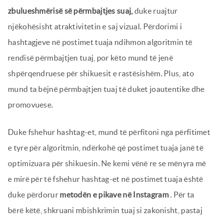
zbulueshmërisë së përmbajtjes suaj,
duke ruajtur
njëkohësisht atraktivitetin e saj vizual. Përdorimi i
hashtagjeve në postimet tuaja ndihmon algoritmin të
rendisë përmbajtjen tuaj, por këto mund të jenë
shpërqendruese për shikuesit e rastësishëm. Plus, ato
mund ta bëjnë përmbajtjen tuaj të duket joautentike dhe
promovuese.
Duke fshehur hashtag-et, mund të përfitoni nga përfitimet
e tyre për algoritmin, ndërkohë që postimet tuaja janë të
optimizuara për shikuesin. Ne kemi vënë re se mënyra më
e mirë për të fshehur hashtag-et në postimet tuaja është
duke përdorur
metodën e pikave në Instagram
. Për ta
bërë këtë, shkruani mbishkrimin tuaj si zakonisht, pastaj