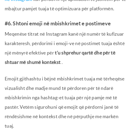
mbajtur pamjet tuaja të optimizuara për platformën.
#6. Shtoni emoji në mbishkrimet e postimeve
Meqenëse titrat në Instagram kanë një numër të kufizuar
karakteresh, përdorimi i emoji-ve në postimet tuaja është
një mënyrë efektive për
t’u shprehur qartë dhe për të
shtuar më shumë kontekst
.
Emojit gjithashtu i bëjnë mbishkrimet tuaja më tërheqëse
vizualisht dhe madje mund të përdoren për të ndarë
mbishkrimin nga hashtag-et tuaja për një pamje më të
pastër. Vetëm sigurohuni që emojit që përdorni janë të
rëndësishme në kontekst dhe në përputhje me markën
tuaj.