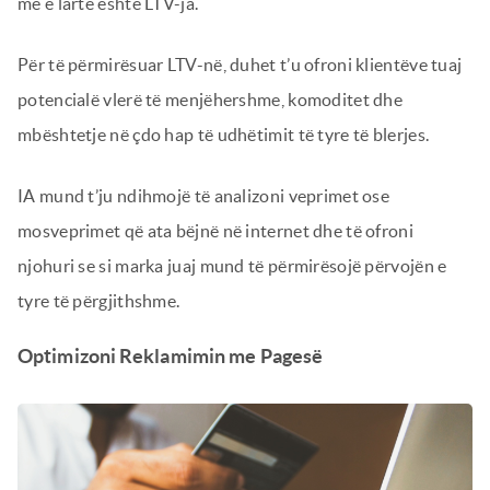
më e lartë është LTV-ja.
Për të përmirësuar LTV-në, duhet t’u ofroni klientëve tuaj
potencialë vlerë të menjëhershme, komoditet dhe
mbështetje në çdo hap të udhëtimit të tyre të blerjes.
IA mund t’ju ndihmojë të analizoni veprimet ose
mosveprimet që ata bëjnë në internet dhe të ofroni
njohuri se si marka juaj mund të përmirësojë përvojën e
tyre të përgjithshme.
Optimizoni Reklamimin me Pagesë