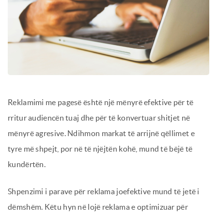
Reklamimi me pagesë është një mënyrë efektive për të
rritur audiencën tuaj dhe për të konvertuar shitjet në
mënyrë agresive. Ndihmon markat të arrijnë qëllimet e
tyre më shpejt, por në të njëjtën kohë, mund të bëjë të
kundërtën.
Shpenzimi i parave për reklama joefektive mund të jetë i
dëmshëm. Këtu hyn në lojë reklama e optimizuar për