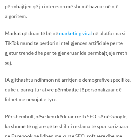
përmbajtjen që ju intereson më shumë bazuar në një
algoritëm.
Markat që duan të bëjnë
marketing viral
në platforma si
TikTok mund të përdorin inteligjencën artificiale për të
gjetur trende dhe për të gjeneruar ide përmbajtjeje rreth
saj.
IA gjithashtu ndihmon në arritjen e demografive specifike,
duke u paraqitur atyre përmbajtje të personalizuar që
lidhet me nevojat e tyre.
Për shembull, nëse keni kërkuar rreth SEO-së në Google,
ka shumë të ngjarë që të shihni reklama të sponsorizuara
në Facebook që lidhen me kurse SEO, softuerë dhe më