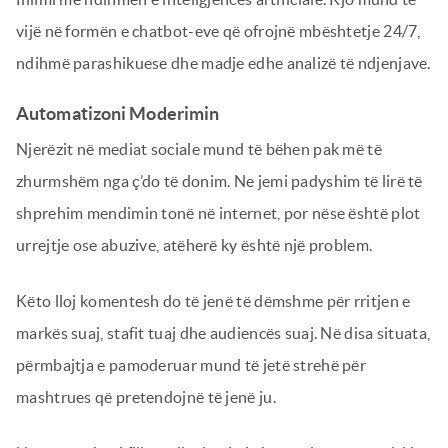
vijë në formën e chatbot-eve që ofrojnë mbështetje 24/7,
ndihmë parashikuese dhe madje edhe analizë të ndjenjave.
Automatizoni Moderimin
Njerëzit në mediat sociale mund të bëhen pak më të
zhurmshëm nga ç’do të donim. Ne jemi padyshim të lirë të
shprehim mendimin tonë në internet, por nëse është plot
urrejtje ose abuzive, atëherë ky është një problem.
Këto lloj komentesh do të jenë të dëmshme për rritjen e
markës suaj, stafit tuaj dhe audiencës suaj. Në disa situata,
përmbajtja e pamoderuar mund të jetë strehë për
mashtrues që pretendojnë të jenë ju.