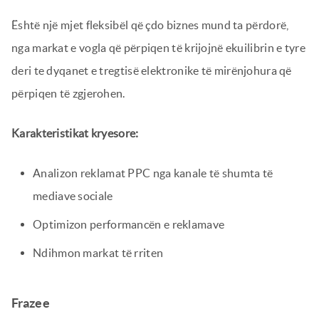
Është një mjet fleksibël që çdo biznes mund ta përdorë,
nga markat e vogla që përpiqen të krijojnë ekuilibrin e tyre
deri te dyqanet e tregtisë elektronike të mirënjohura që
përpiqen të zgjerohen.
Karakteristikat kryesore:
Analizon reklamat PPC nga kanale të shumta të
mediave sociale
Optimizon performancën e reklamave
Ndihmon markat të rriten
Frazee