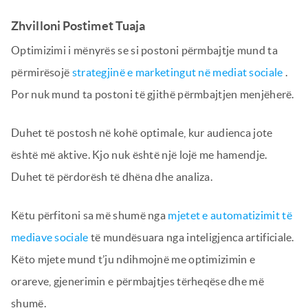
Zhvilloni Postimet Tuaja
Optimizimi i mënyrës se si postoni përmbajtje mund ta
përmirësojë
strategjinë e marketingut në mediat sociale
.
Por nuk mund ta postoni të gjithë përmbajtjen menjëherë.
Duhet të postosh në kohë optimale, kur audienca jote
është më aktive. Kjo nuk është një lojë me hamendje.
Duhet të përdorësh të dhëna dhe analiza.
Këtu përfitoni sa më shumë nga
mjetet e automatizimit të
mediave sociale
të mundësuara nga inteligjenca artificiale.
Këto mjete mund t’ju ndihmojnë me optimizimin e
orareve, gjenerimin e përmbajtjes tërheqëse dhe më
shumë.