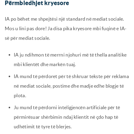
Përmbledhjet kryesore
IA po bëhet me shpejtësi një standard në mediat sociale.
Mos u lini pas dore! Ja disa pika kryesore mbi fuqinë e IA-
së për mediat sociale.
IA ju ndihmon të merrni njohuri më të thella analitike
mbi klientët dhe markën tuaj.
IA mund të përdoret për të shkruar tekste për reklama
në mediat sociale, postime dhe madje edhe blogje të
plota.
Ju mund të përdorni inteligjencën artificiale për të
përmirësuar shërbimin ndaj klientit në çdo hap të
udhëtimit të tyre të blerjes.