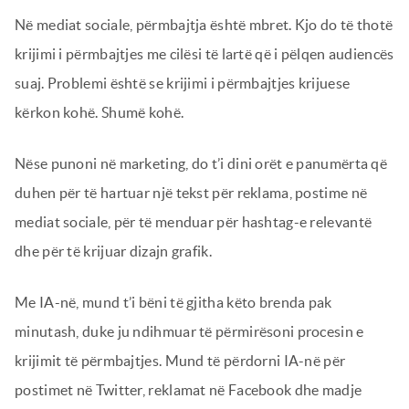
Në mediat sociale, përmbajtja është mbret. Kjo do të thotë
krijimi i përmbajtjes me cilësi të lartë që i pëlqen audiencës
suaj. Problemi është se krijimi i përmbajtjes krijuese
kërkon kohë. Shumë kohë.
Nëse punoni në marketing, do t’i dini orët e panumërta që
duhen për të hartuar një tekst për reklama, postime në
mediat sociale, për të menduar për hashtag-e relevantë
dhe për të krijuar dizajn grafik.
Me IA-në, mund t’i bëni të gjitha këto brenda pak
minutash, duke ju ndihmuar të përmirësoni procesin e
krijimit të përmbajtjes. Mund të përdorni IA-në për
postimet në Twitter, reklamat në Facebook dhe madje