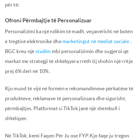
për të:
Ofroni Përmbajtje të Personalizuar
Personalizimi ka një ndikim të madh, veçanërisht në botën
e tregtisë elektronike dhe
marketingut në mediat sociale
.
BGC kreu një
studim
mbi personalizimin dhe sugjeroi që
markat me strategji të shkëlqyera rreth tij shohin një rritje
prej 6% deri në 10%.
Kjo mund të vijë në formën e rekomandimeve përkatëse të
produkteve, reklamave të personalizuara dhe sigurisht,
përmbajtjes. Platformat si TikTok janë një shembull i
shkëlqyer.
Në TikTok, kemi Faqen Për Ju ose FYP. Kjo faqe ju tregon