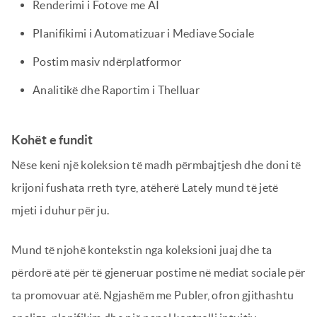
Renderimi i Fotove me AI
Planifikimi i Automatizuar i Mediave Sociale
Postim masiv ndërplatformor
Analitikë dhe Raportim i Thelluar
Kohët e fundit
Nëse keni një koleksion të madh përmbajtjesh dhe doni të
krijoni fushata rreth tyre, atëherë Lately mund të jetë
mjeti i duhur për ju.
Mund të njohë kontekstin nga koleksioni juaj dhe ta
përdorë atë për të gjeneruar postime në mediat sociale për
ta promovuar atë. Ngjashëm me Publer, ofron gjithashtu