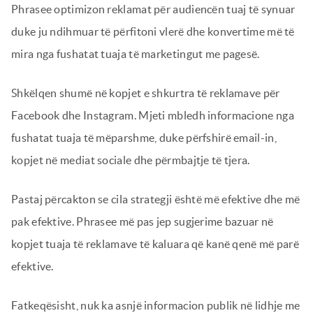
Phrasee optimizon reklamat për audiencën tuaj të synuar
duke ju ndihmuar të përfitoni vlerë dhe konvertime më të
mira nga fushatat tuaja të marketingut me pagesë.
Shkëlqen shumë në kopjet e shkurtra të reklamave për
Facebook dhe Instagram. Mjeti mbledh informacione nga
fushatat tuaja të mëparshme, duke përfshirë email-in,
kopjet në mediat sociale dhe përmbajtje të tjera.
Pastaj përcakton se cila strategji është më efektive dhe më
pak efektive. Phrasee më pas jep sugjerime bazuar në
kopjet tuaja të reklamave të kaluara që kanë qenë më parë
efektive.
Fatkeqësisht, nuk ka asnjë informacion publik në lidhje me