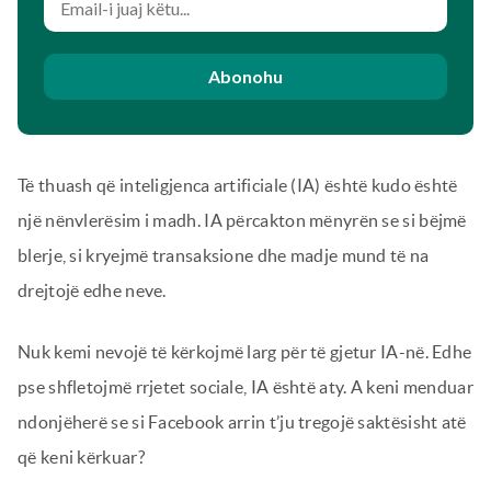
Abonohu
Të thuash që inteligjenca artificiale (IA) është kudo është
një nënvlerësim i madh. IA përcakton mënyrën se si bëjmë
blerje, si kryejmë transaksione dhe madje mund të na
drejtojë edhe neve.
Nuk kemi nevojë të kërkojmë larg për të gjetur IA-në. Edhe
pse shfletojmë rrjetet sociale, IA është aty. A keni menduar
ndonjëherë se si Facebook arrin t’ju tregojë saktësisht atë
që keni kërkuar?