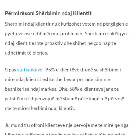
Përmirësoni Shërbimin ndaj Klientit
Shërbimi ndaj klientit nuk kufizohet vetëm në përgjigjen e
pyetjeve ose ndihmën me problemet. Shërbimi i shkëlqyer
ndaj klientit është proaktiv dhe shihet në çdo hap të
udhëtimit të blerjes.
Sipas
statistikave
, 95% e klientëve thonë se shërbimi i
mirë ndaj klientit është thelbësor për ndërtimin e
besnikërisë ndaj markës. Dhe, 68% e klientëve janë të
gatshëm të shpenzojnë më shumë nëse kanë një përvojë
më të mirë shërbimi ndaj klientit.
Ju mund t’u ofroni klientëve një përvojë më të mirë që nga
fillimi me ndihmën e inteligjencës artificiale. Kjo mund të