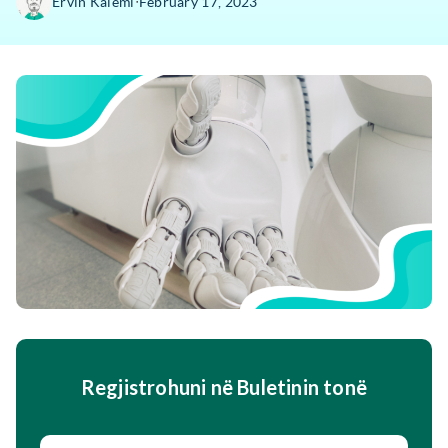
∙
Ervin Kalemi
February 17, 2023
Regjistrohuni në Buletinin tonë