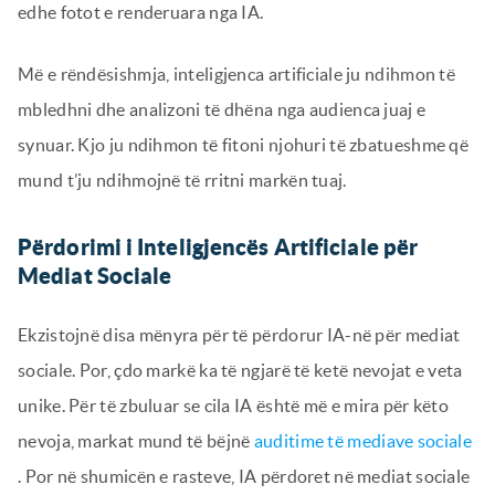
edhe fotot e renderuara nga IA.
Më e rëndësishmja, inteligjenca artificiale ju ndihmon të
mbledhni dhe analizoni të dhëna nga audienca juaj e
synuar. Kjo ju ndihmon të fitoni njohuri të zbatueshme që
mund t’ju ndihmojnë të rritni markën tuaj.
Përdorimi i Inteligjencës Artificiale për
Mediat Sociale
Ekzistojnë disa mënyra për të përdorur IA-në për mediat
sociale. Por, çdo markë ka të ngjarë të ketë nevojat e veta
unike. Për të zbuluar se cila IA është më e mira për këto
nevoja, markat mund të bëjnë
auditime të mediave sociale
. Por në shumicën e rasteve, IA përdoret në mediat sociale