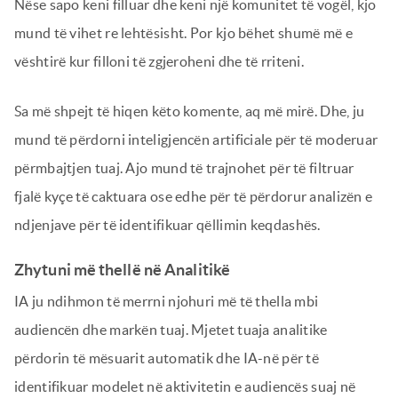
Nëse sapo keni filluar dhe keni një komunitet të vogël, kjo
mund të vihet re lehtësisht. Por kjo bëhet shumë më e
vështirë kur filloni të zgjeroheni dhe të rriteni.
Sa më shpejt të hiqen këto komente, aq më mirë. Dhe, ju
mund të përdorni inteligjencën artificiale për të moderuar
përmbajtjen tuaj. Ajo mund të trajnohet për të filtruar
fjalë kyçe të caktuara ose edhe për të përdorur analizën e
ndjenjave për të identifikuar qëllimin keqdashës.
Zhytuni më thellë në Analitikë
IA ju ndihmon të merrni njohuri më të thella mbi
audiencën dhe markën tuaj. Mjetet tuaja analitike
përdorin të mësuarit automatik dhe IA-në për të
identifikuar modelet në aktivitetin e audiencës suaj në