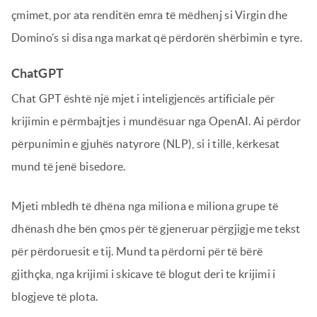
çmimet, por ata renditën emra të mëdhenj si Virgin dhe
Domino’s si disa nga markat që përdorën shërbimin e tyre.
ChatGPT
Chat GPT është një mjet i inteligjencës artificiale për
krijimin e përmbajtjes i mundësuar nga OpenAI. Ai përdor
përpunimin e gjuhës natyrore (NLP), si i tillë, kërkesat
mund të jenë bisedore.
Mjeti mbledh të dhëna nga miliona e miliona grupe të
dhënash dhe bën çmos për të gjeneruar përgjigje me tekst
për përdoruesit e tij. Mund ta përdorni për të bërë
gjithçka, nga krijimi i skicave të blogut deri te krijimi i
blogjeve të plota.