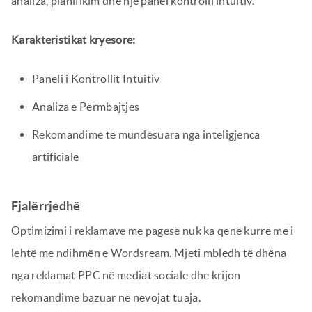
analiza, planifikim dhe një panel kontrolli intuitiv.
Karakteristikat kryesore:
Paneli i Kontrollit Intuitiv
Analiza e Përmbajtjes
Rekomandime të mundësuara nga inteligjenca
artificiale
Fjalërrjedhë
Optimizimi i reklamave me pagesë nuk ka qenë kurrë më i
lehtë me ndihmën e Wordsream. Mjeti mbledh të dhëna
nga reklamat PPC në mediat sociale dhe krijon
rekomandime bazuar në nevojat tuaja.