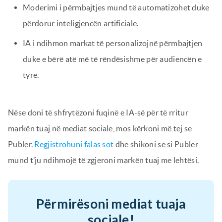
Moderimi i përmbajtjes mund të automatizohet duke
përdorur inteligjencën artificiale.
IA i ndihmon markat të personalizojnë përmbajtjen
duke e bërë atë më të rëndësishme për audiencën e
tyre.
Nëse doni të shfrytëzoni fuqinë e IA-së për të rritur
markën tuaj në mediat sociale, mos kërkoni më tej se
Publer.
Regjistrohuni falas sot
dhe shikoni se si Publer
mund t’ju ndihmojë të zgjeroni markën tuaj me lehtësi.
Përmirësoni mediat tuaja
sociale!