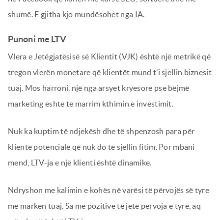
shumë. E gjitha kjo mundësohet nga IA.
Punoni me LTV
Vlera e Jetëgjatësisë së Klientit (VJK) është një metrikë që
tregon vlerën monetare që klientët mund t’i sjellin biznesit
tuaj. Mos harroni, një nga arsyet kryesore pse bëjmë
marketing është të marrim kthimin e investimit.
Nuk ka kuptim të ndjekësh dhe të shpenzosh para për
klientë potencialë që nuk do të sjellin fitim. Por mbani
mend, LTV-ja e një klienti është dinamike.
Ndryshon me kalimin e kohës në varësi të përvojës së tyre
me markën tuaj. Sa më pozitive të jetë përvoja e tyre, aq