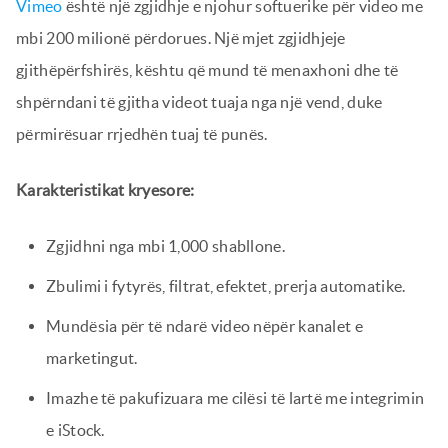
Vimeo
është një zgjidhje e njohur softuerike për video me
mbi 200 milionë përdorues. Një mjet zgjidhjeje
gjithëpërfshirës, kështu që mund të menaxhoni dhe të
shpërndani të gjitha videot tuaja nga një vend, duke
përmirësuar rrjedhën tuaj të punës.
Karakteristikat kryesore:
Zgjidhni nga mbi 1,000 shabllone.
Zbulimi i fytyrës, filtrat, efektet, prerja automatike.
Mundësia për të ndarë video nëpër kanalet e
marketingut.
Imazhe të pakufizuara me cilësi të lartë me integrimin
e iStock.