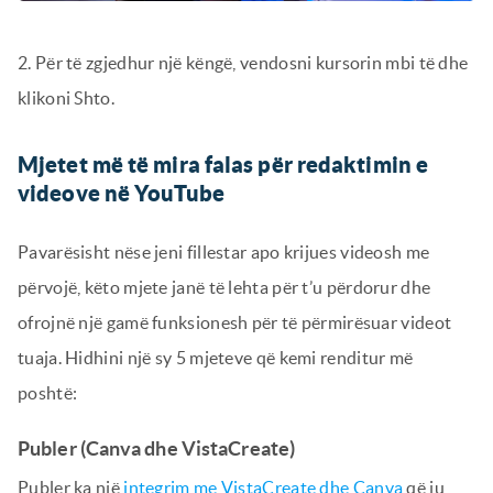
2. Për të zgjedhur një këngë, vendosni kursorin mbi të dhe
klikoni Shto.
Mjetet më të mira falas për redaktimin e
videove në YouTube
Pavarësisht nëse jeni fillestar apo krijues videosh me
përvojë, këto mjete janë të lehta për t’u përdorur dhe
ofrojnë një gamë funksionesh për të përmirësuar videot
tuaja. Hidhini një sy 5 mjeteve që kemi renditur më
poshtë:
Publer (Canva dhe VistaCreate)
Publer ka një
integrim me VistaCreate dhe Canva
që ju