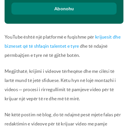
Abonohu
YouTube është një platformë e fuqishme për
krijuesit dhe
bizneset që të shfaqin talentet e tyre
dhe të ndajnë
përmbajtjen e tyre në të gjithë botën.
Megjithatë, krijimi i videove tërheqëse dhe me cilësi të
lartë mund të jetë sfiduese. Këtu hyn në lojë montazhi i
videos ─ procesi i rirregullimit të pamjeve video për të
krijuar një vepër të re dhe më të mirë.
Në këtë postim në blog, do të ndajmë pesë mjete falas për
redaktimin e videove për të krijuar video me pamje