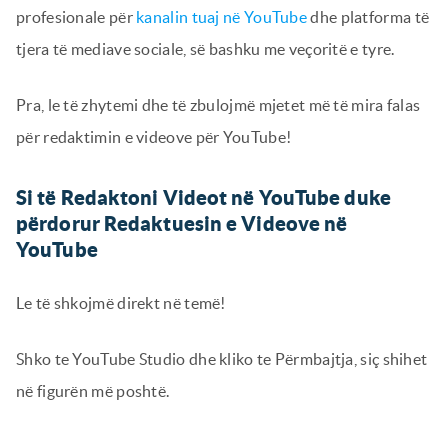
profesionale për
kanalin tuaj në YouTube
dhe platforma të
tjera të mediave sociale, së bashku me veçoritë e tyre.
Pra, le të zhytemi dhe të zbulojmë mjetet më të mira falas
për redaktimin e videove për YouTube!
Si të Redaktoni Videot në YouTube duke
përdorur Redaktuesin e Videove në
YouTube
Le të shkojmë direkt në temë!
Shko te YouTube Studio dhe kliko te Përmbajtja, siç shihet
në figurën më poshtë.