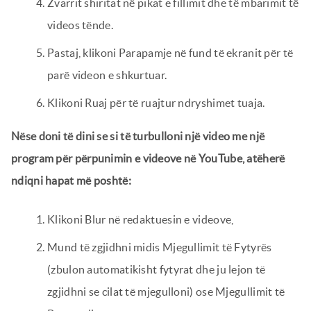
Zvarrit shiritat në pikat e fillimit dhe të mbarimit të
videos tënde.
Pastaj, klikoni Parapamje në fund të ekranit për të
parë videon e shkurtuar.
Klikoni Ruaj për të ruajtur ndryshimet tuaja.
Nëse doni të dini se si të turbulloni një video me një
program për përpunimin e videove në YouTube, atëherë
ndiqni hapat më poshtë:
Klikoni Blur në redaktuesin e videove,
Mund të zgjidhni midis Mjegullimit të Fytyrës
(zbulon automatikisht fytyrat dhe ju lejon të
zgjidhni se cilat të mjegulloni) ose Mjegullimit të