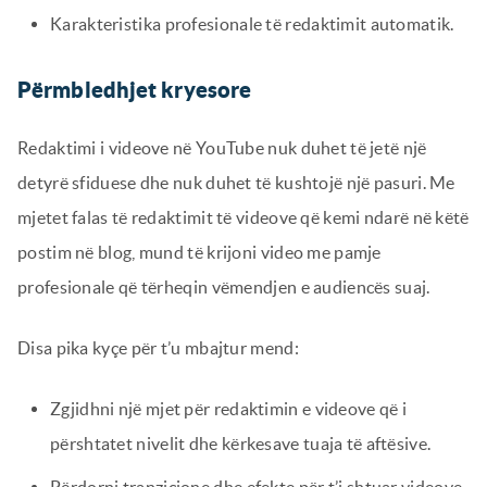
Karakteristika profesionale të redaktimit automatik.
Përmbledhjet kryesore
Redaktimi i videove në YouTube nuk duhet të jetë një
detyrë sfiduese dhe nuk duhet të kushtojë një pasuri. Me
mjetet falas të redaktimit të videove që kemi ndarë në këtë
postim në blog, mund të krijoni video me pamje
profesionale që tërheqin vëmendjen e audiencës suaj.
Disa pika kyçe për t’u mbajtur mend:
Zgjidhni një mjet për redaktimin e videove që i
përshtatet nivelit dhe kërkesave tuaja të aftësive.
Përdorni tranzicione dhe efekte për t’i shtuar videove