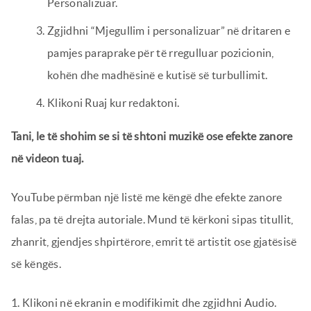
Personalizuar.
Zgjidhni “Mjegullim i personalizuar” në dritaren e
pamjes paraprake për të rregulluar pozicionin,
kohën dhe madhësinë e kutisë së turbullimit.
Klikoni Ruaj kur redaktoni.
Tani, le të shohim se si të shtoni muzikë ose efekte zanore
në videon tuaj.
YouTube përmban një listë me këngë dhe efekte zanore
falas, pa të drejta autoriale. Mund të kërkoni sipas titullit,
zhanrit, gjendjes shpirtërore, emrit të artistit ose gjatësisë
së këngës.
1. Klikoni në ekranin e modifikimit dhe zgjidhni Audio.