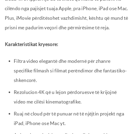
cilëndo nga pajisjet tuaja Apple, pra iPhone, iPad ose Mac.
Plus, iMovie përditësohet vazhdimisht, kështu që mund të
prisni me padurim veçori dhe përmirësime të reja.
Karakteristikat kryesore:
Filtra video elegantë dhe modernë për zhanre
specifike filmash si filmat perëndimor dhe fantastiko-
shkencorë.
Rezolucion 4K që u lejon përdoruesve të krijojnë
video me cilësi kinematografike.
Ruaj në cloud për të punuar në të njëjtin projekt nga
iPad, iPhone ose Mac yt.