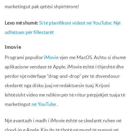
marketingut pak qetësi shpirtërore!
Lexo më shumë:
Si të planifikoni videot në YouTube: Një
udhëzues për fillestarët
Imovie
Programi popullor
iMovie
vjen me MacOS. Ashtu si shumë
aplikacione vendase të Apple, iMovie është i thjeshtë dhe
përdor një ndërfaqe “drag-and-drop” për të zhvendosur
skedarët nga disku juaj në redaktuesin tuaj. Krijoni
lehtësisht video me ndikim për të rritur përpjekjet tuaja të
marketingut
në YouTube
.
Një avantazh i madh i iMovie është se skedarët ruhen në
cloud-in e Apple. Kjo do të thotë që mund të punoni në