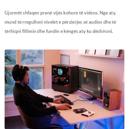
Gjurmët shfaqen pranë vijës kohore të videos. Nga aty,
mund të rregulloni nivelet e përzierjes së audios dhe të
tërhiqni fillimin dhe fundin e këngës aty ku dëshironi.