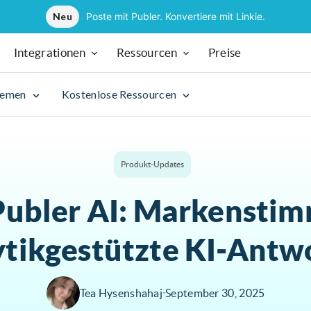
Neu
Poste mit Publer. Konvertiere mit Linkie.
Integrationen
Ressourcen
Preise
hemen
Kostenlose Ressourcen
Produkt-Updates
Publer AI: Markensti
ytikgestützte KI-Antw
Tea Hysenshahaj
∙
September 30, 2025