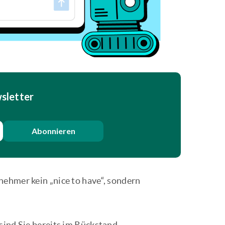
sletter
Abonnieren
nehmer kein „nice to have“, sondern
sind Sie bereits im Rückstand.