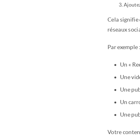
Ajoutez
Cela signifie
réseaux soci
Par exemple 
Un « Ree
Une vid
Une pub
Un carr
Une pub
Votre conten