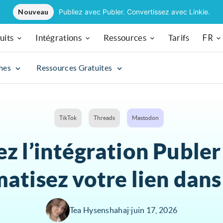
Nouveau
Publiez avec Publer. Convertissez avec Linkie.
FR
uits
Intégrations
Ressources
Tarifs
mes
Ressources Gratuites
TikTok
Threads
Mastodon
 l’intégration Publer 
atisez votre lien dans 
Tea Hysenshahaj
∙
juin 17, 2026