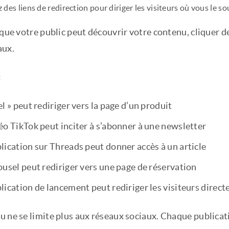
 des liens de redirection pour diriger les visiteurs où vous le s
 que votre public peut découvrir votre contenu, cliquer 
aux.
:
l » peut rediriger vers la page d’un produit
éo TikTok peut inciter à s’abonner à une newsletter
lication sur Threads peut donner accès à un article
ousel peut rediriger vers une page de réservation
lication de lancement peut rediriger les visiteurs direc
u ne se limite plus aux réseaux sociaux. Chaque publica