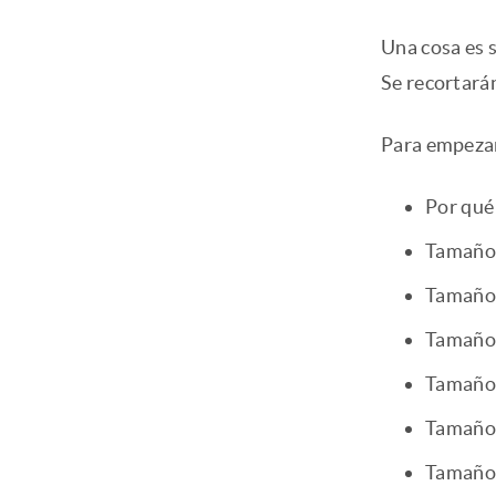
Una cosa es 
Se recortarán
Para empezar
Por qué
Tamaños
Tamaños
Tamaños
Tamaños
Tamaños
Tamaños