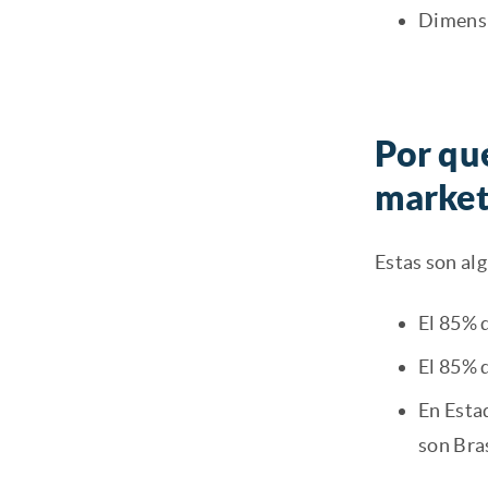
Dimensi
Por qué
market
Estas son al
El 85% 
El 85% d
En Esta
son Bras