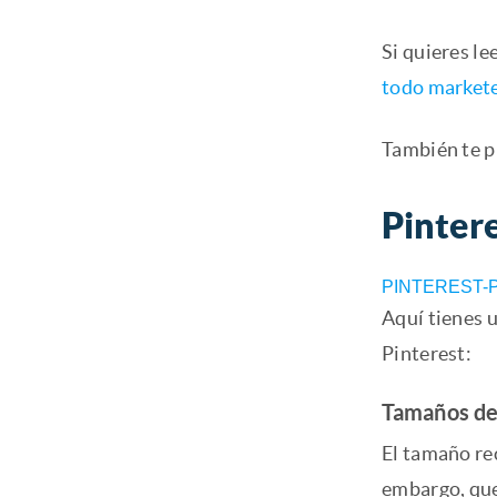
Si quieres le
todo markete
También te p
Pinter
PINTEREST-Po
Aquí tienes 
Pinterest:
Tamaños de 
El tamaño re
embargo, que